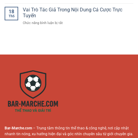
Cách
Tuyến
Đại
Rút
Vai Trò Tác Giả Trong Nội Dung Cá Cược Trực
–
Dành
18
Tiền
Cách
Tuyến
Cho
Th5
Game
Tiếp
Người
ở
Chức năng bình luận bị tắt
Bài
Cận
Chơi
Vai
Nhanh
Thông
Online
Trò
Chóng
Minh
Tác
–
Cho
Giả
Hướng
Người
Trong
Dẫn
Mới
Nội
An
Dung
Toàn
Cá
Cho
Cược
Người
Trực
Chơi
Tuyến
Online
Bar-Marche.com
– Trung tâm thông tin thể thao & công nghệ, nơi cập nhật
nhanh tin nóng, xu hướng hiện đại và góc nhìn chuyên sâu từ giới chuyên gia.