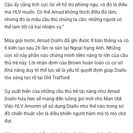
Cậu ấy cũng tích cực lùi về hỗ trợ phòng ngự, và đó là điều
mà HLV muốn. Có thể Amad không thích điều đó lắm,
nhưng đó là mẫu cầu thủ chúng ta cần: những người có
thể làm tốt cả hai nhiệm vụ.”
Mùa giải trước, Amad Diallo đã ghi được 8 bàn thắng và có
6 kiến tạo sau 26 lần ra sân tại Ngoại hạng Anh. Những
con số này phần nào chứng minh tiềm năng to lớn của cầu
thủ trẻ này. Lời nhận định của Brown hoàn toàn có cơ sở.
Khả năng duy trì thể lực sẽ là yếu tố quyết định giúp Diallo
tỏa sáng rực rỡ tại Old Trafford.
Sự xuất hiện của những cầu thủ trẻ tài năng như Amad
Diallo hứa hẹn sẽ mang đến luồng gió mới cho Man Utd.
Việc HLV Amorim sẽ sử dụng Diallo như thế nào trong sơ
đồ chiến thuật vẫn là điều khiến người hâm mộ tò mò chờ
đợi.