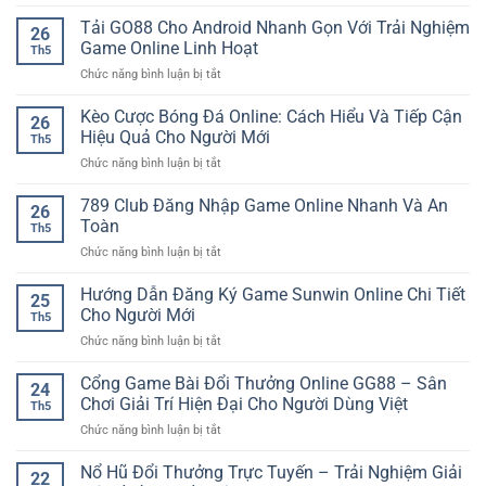
Live
dẫn
Trí
Casino
Tải GO88 Cho Android Nhanh Gọn Với Trải Nghiệm
–
Online
26
Có
Xu
Game Online Linh Hoạt
An
Th5
Hỗ
hướng
Toàn
ở
Chức năng bình luận bị tắt
Trợ
giải
Tải
24/7
trí
GO88
Kèo Cược Bóng Đá Online: Cách Hiểu Và Tiếp Cận
–
hiện
26
Cho
Trải
Hiệu Quả Cho Người Mới
đại
Th5
Android
Nghiệm
cho
ở
Chức năng bình luận bị tắt
Nhanh
An
người
Kèo
Gọn
Tâm
chơi
Cược
789 Club Đăng Nhập Game Online Nhanh Và An
Với
Cùng
26
Bóng
Trải
Toàn
iwin
Th5
Đá
Nghiệm
club
ở
Chức năng bình luận bị tắt
Online:
Game
789
Cách
Online
Club
Hướng Dẫn Đăng Ký Game Sunwin Online Chi Tiết
Hiểu
Linh
25
Đăng
Và
Cho Người Mới
Hoạt
Th5
Nhập
Tiếp
ở
Chức năng bình luận bị tắt
Game
Cận
Hướng
Online
Hiệu
Dẫn
Cổng Game Bài Đổi Thưởng Online GG88 – Sân
Nhanh
Quả
24
Đăng
Và
Chơi Giải Trí Hiện Đại Cho Người Dùng Việt
Cho
Th5
Ký
An
Người
ở
Chức năng bình luận bị tắt
Game
Toàn
Mới
Cổng
Sunwin
Game
Nổ Hũ Đổi Thưởng Trực Tuyến – Trải Nghiệm Giải
Online
22
Bài