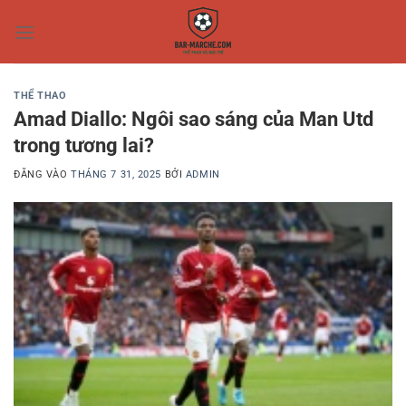
Bỏ
qua
nội
dung
THỂ THAO
Amad Diallo: Ngôi sao sáng của Man Utd
trong tương lai?
ĐĂNG VÀO
THÁNG 7 31, 2025
BỞI
ADMIN