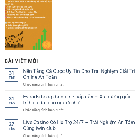
BÀI VIẾT MỚI
Nền Tảng Cá Cược Uy Tín Cho Trải Nghiệm Giải Trí
31
Online An Toàn
Th5
ở
Chức năng bình luận bị tắt
Nền
Tảng
Esports bóng đá online hấp dẫn – Xu hướng giải
31
Cá
trí hiện đại cho người chơi
Th5
Cược
ở
Chức năng bình luận bị tắt
Uy
Esports
Tín
bóng
Live Casino Có Hỗ Trợ 24/7 – Trải Nghiệm An Tâm
Cho
27
đá
Trải
Cùng iwin club
Th5
online
Nghiệm
ở
Chức năng bình luận bị tắt
hấp
Giải