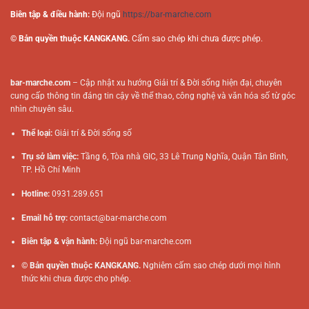
Biên tập & điều hành:
Đội ngũ
https://bar-marche.com
© Bản quyền thuộc KANGKANG.
Cấm sao chép khi chưa được phép.
bar-marche.com
– Cập nhật xu hướng Giải trí & Đời sống hiện đại, chuyên
cung cấp thông tin đáng tin cậy về thể thao, công nghệ và văn hóa số từ góc
nhìn chuyên sâu.
Thể loại:
Giải trí & Đời sống số
Trụ sở làm việc:
Tầng 6, Tòa nhà GIC, 33 Lê Trung Nghĩa, Quận Tân Bình,
TP. Hồ Chí Minh
Hotline:
0931.289.651
Email hỗ trợ:
contact@bar-marche.com
Biên tập & vận hành:
Đội ngũ
bar-marche.com
© Bản quyền thuộc KANGKANG.
Nghiêm cấm sao chép dưới mọi hình
thức khi chưa được cho phép.