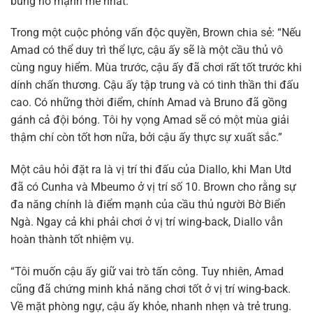
bùng nổ mạnh mẽ nhất.
Trong một cuộc phỏng vấn độc quyền, Brown chia sẻ: “Nếu
Amad có thể duy trì thể lực, cậu ấy sẽ là một cầu thủ vô
cùng nguy hiểm. Mùa trước, cậu ấy đã chơi rất tốt trước khi
dính chấn thương. Cậu ấy tập trung và có tinh thần thi đấu
cao. Có những thời điểm, chính Amad và Bruno đã gồng
gánh cả đội bóng. Tôi hy vọng Amad sẽ có một mùa giải
thậm chí còn tốt hơn nữa, bởi cậu ấy thực sự xuất sắc.”
Một câu hỏi đặt ra là vị trí thi đấu của Diallo, khi Man Utd
đã có Cunha và Mbeumo ở vị trí số 10. Brown cho rằng sự
đa năng chính là điểm mạnh của cầu thủ người Bờ Biển
Ngà. Ngay cả khi phải chơi ở vị trí wing-back, Diallo vẫn
hoàn thành tốt nhiệm vụ.
“Tôi muốn cậu ấy giữ vai trò tấn công. Tuy nhiên, Amad
cũng đã chứng minh khả năng chơi tốt ở vị trí wing-back.
Về mặt phòng ngự, cậu ấy khỏe, nhanh nhẹn và trẻ trung.