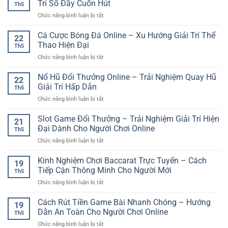
Chi
Trí Số Đầy Cuốn Hút
Th5
Đổi
Tiết
ở
Chức năng bình luận bị tắt
Thưởng
Cho
Nổ
Online
Người
Hũ
Cá Cược Bóng Đá Online – Xu Hướng Giải Trí Thể
GG88
Mới
22
Đổi
–
Thao Hiện Đại
Th5
Thưởng
Sân
ở
Chức năng bình luận bị tắt
Trực
Chơi
Cá
Tuyến
Giải
Cược
Nổ Hũ Đổi Thưởng Online – Trải Nghiệm Quay Hũ
–
Trí
22
Bóng
Trải
Giải Trí Hấp Dẫn
Hiện
Th5
Đá
Nghiệm
Đại
ở
Chức năng bình luận bị tắt
Online
Giải
Cho
Nổ
–
Trí
Người
Hũ
Slot Game Đổi Thưởng – Trải Nghiệm Giải Trí Hiện
Xu
Số
21
Dùng
Đổi
Hướng
Đại Dành Cho Người Chơi Online
Đầy
Việt
Th5
Thưởng
Giải
Cuốn
ở
Chức năng bình luận bị tắt
Online
Trí
Hút
Slot
–
Thể
Game
Kinh Nghiệm Chơi Baccarat Trực Tuyến – Cách
Trải
Thao
19
Đổi
Nghiệm
Tiếp Cận Thông Minh Cho Người Mới
Hiện
Th5
Thưởng
Quay
Đại
ở
Chức năng bình luận bị tắt
–
Hũ
Kinh
Trải
Giải
Nghiệm
Cách Rút Tiền Game Bài Nhanh Chóng – Hướng
Nghiệm
Trí
19
Chơi
Giải
Dẫn An Toàn Cho Người Chơi Online
Hấp
Th5
Baccarat
Trí
Dẫn
ở
Chức năng bình luận bị tắt
Trực
Hiện