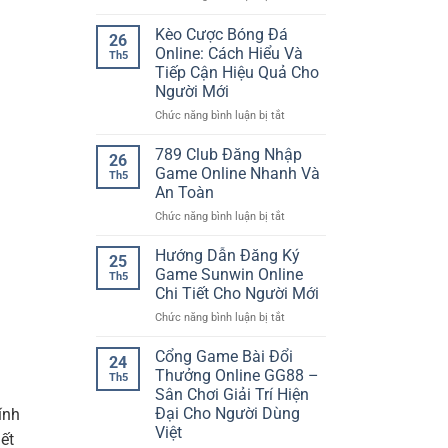
Trải
cho
Tải
Nghiệm
người
GO88
Kèo Cược Bóng Đá
26
An
chơi
Cho
Online: Cách Hiểu Và
Th5
Tâm
Android
Tiếp Cận Hiệu Quả Cho
Cùng
Nhanh
Người Mới
iwin
Gọn
club
Với
ở
Chức năng bình luận bị tắt
Trải
Kèo
Nghiệm
Cược
789 Club Đăng Nhập
26
Game
Bóng
Game Online Nhanh Và
Th5
Online
Đá
An Toàn
Linh
Online:
Hoạt
ở
Chức năng bình luận bị tắt
Cách
789
Hiểu
Club
Và
Hướng Dẫn Đăng Ký
25
Đăng
Tiếp
Game Sunwin Online
Th5
Nhập
Cận
Chi Tiết Cho Người Mới
Game
Hiệu
ở
Chức năng bình luận bị tắt
Online
Quả
Hướng
Nhanh
Cho
Dẫn
Và
Người
Cổng Game Bài Đổi
24
Đăng
An
Mới
Thưởng Online GG88 –
Th5
Ký
Toàn
Sân Chơi Giải Trí Hiện
Game
Đại Cho Người Dùng
ính
Sunwin
Việt
Online
ết