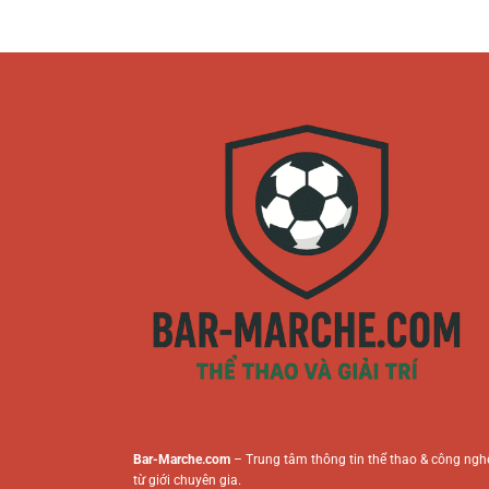
Bar-Marche.com
– Trung tâm thông tin thể thao & công nghệ
từ giới chuyên gia.