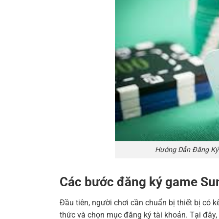
Hướng Dẫn Đăng Ký 
Các bước đăng ký game Sun
Đầu tiên, người chơi cần chuẩn bị thiết bị có 
thức và chọn mục đăng ký tài khoản. Tại đây,