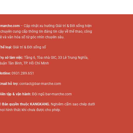
-marche.com
– Cập nhật xu hướng Giải trí & Đời sống hiện
, chuyên cung cấp thông tin đáng tin cậy về thể thao, công
ệ và văn hóa số từ góc nhìn chuyên sâu.
hể loại:
Giải trí & Đời sống số
Trụ sở làm việc:
Tầng 6, Tòa nhà GIC, 33 Lê Trung Nghĩa,
Quận Tân Bình, TP. Hồ Chí Minh
Hotline:
0931.289.651
Email hỗ trợ:
contact@bar-marche.com
Biên tập & vận hành:
Đội ngũ
bar-marche.com
© Bản quyền thuộc KANGKANG.
Nghiêm cấm sao chép dưới
mọi hình thức khi chưa được cho phép.