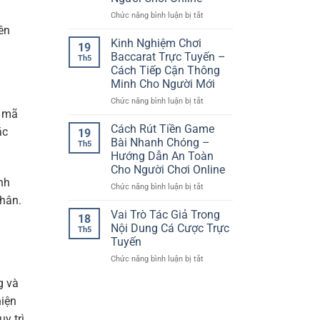
Hiện
–
Đại
Trải
ở
Chức năng bình luận bị tắt
Nghiệm
Slot
ên
Quay
Game
Kinh Nghiệm Chơi
19
Hũ
Đổi
Baccarat Trực Tuyến –
Th5
Giải
Thưởng
Cách Tiếp Cận Thông
Trí
–
Minh Cho Người Mới
Hấp
Trải
Dẫn
Nghiệm
ở
Chức năng bình luận bị tắt
, mã
Giải
Kinh
Trí
Nghiệm
Cách Rút Tiền Game
ặc
19
Hiện
Chơi
Bài Nhanh Chóng –
Th5
Đại
Baccarat
Hướng Dẫn An Toàn
Dành
Trực
Cho Người Chơi Online
Cho
Tuyến
nh
Người
–
ở
Chức năng bình luận bị tắt
Chơi
Cách
nhân.
Cách
Online
Tiếp
Rút
Vai Trò Tác Giả Trong
18
Cận
Tiền
Nội Dung Cá Cược Trực
Th5
Thông
Game
Tuyến
Minh
Bài
Cho
ở
Chức năng bình luận bị tắt
Nhanh
n
Người
Vai
Chóng
g và
Mới
Trò
–
Tác
Hướng
hiện
Giả
Dẫn
y trì
Trong
An