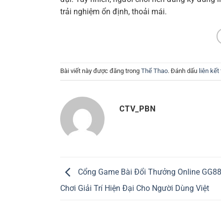
trải nghiệm ổn định, thoải mái.
Bài viết này được đăng trong
Thể Thao
. Đánh dấu
liên kết
CTV_PBN
Cổng Game Bài Đổi Thưởng Online GG88
Chơi Giải Trí Hiện Đại Cho Người Dùng Việt