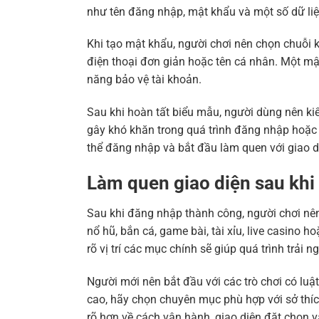
như tên đăng nhập, mật khẩu và một số dữ liệ
Khi tạo mật khẩu, người chơi nên chọn chuỗi 
điện thoại đơn giản hoặc tên cá nhân. Một mật
năng bảo vệ tài khoản.
Sau khi hoàn tất biểu mẫu, người dùng nên kiểm
gây khó khăn trong quá trình đăng nhập hoặc 
thể đăng nhập và bắt đầu làm quen với giao d
Làm quen giao diện sau khi
Sau khi đăng nhập thành công, người chơi nê
nổ hũ, bắn cá, game bài, tài xỉu, live casino
rõ vị trí các mục chính sẽ giúp quá trình trả
Người mới nên bắt đầu với các trò chơi có lu
cao, hãy chọn chuyên mục phù hợp với sở thíc
rõ hơn về cách vận hành, giao diện đặt chọn và