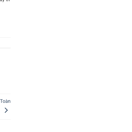
Nội
Toàn
Dung
Cho
Cá
Người
Cược
Chơi
Trực
Online
Tuyến
 Toàn