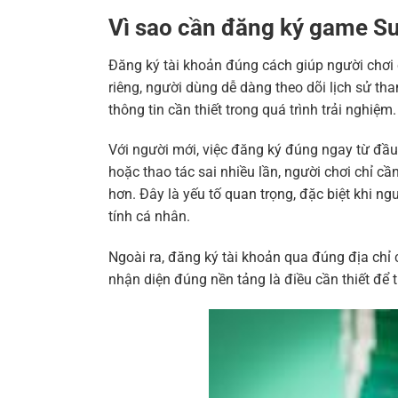
Vì sao cần đăng ký game S
Đăng ký tài khoản đúng cách giúp người chơi c
riêng, người dùng dễ dàng theo dõi lịch sử th
thông tin cần thiết trong quá trình trải nghiệm.
Với người mới, việc đăng ký đúng ngay từ đầu c
hoặc thao tác sai nhiều lần, người chơi chỉ cầ
hơn. Đây là yếu tố quan trọng, đặc biệt khi n
tính cá nhân.
Ngoài ra, đăng ký tài khoản qua đúng địa chỉ c
nhận diện đúng nền tảng là điều cần thiết để 