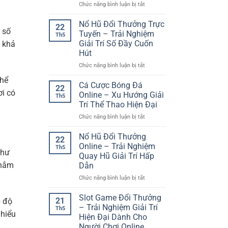
Chi
ở
Chức năng bình luận bị tắt
Tiết
Cổng
Cho
Game
Nổ Hũ Đổi Thưởng Trực
22
Người
Bài
 số
Tuyến – Trải Nghiệm
Th5
Mới
Đổi
Giải Trí Số Đầy Cuốn
g khả
Thưởng
Hút
Online
GG88
ở
Chức năng bình luận bị tắt
–
Nổ
thể
Sân
Hũ
Cá Cược Bóng Đá
22
Chơi
Đổi
ơi có
Online – Xu Hướng Giải
Th5
Giải
Thưởng
Trí Thể Thao Hiện Đại
Trí
Trực
Hiện
ở
Chức năng bình luận bị tắt
Tuyến
Đại
Cá
–
Cho
Cược
Trải
Nổ Hũ Đổi Thưởng
22
Người
Bóng
Nghiệm
Online – Trải Nghiệm
Th5
như
Dùng
Đá
Giải
Quay Hũ Giải Trí Hấp
Việt
Online
Trí
 nắm
Dẫn
–
Số
Xu
Đầy
ở
Chức năng bình luận bị tắt
Hướng
Cuốn
Nổ
Giải
Hút
Hũ
Slot Game Đổi Thưởng
21
p độ
Trí
Đổi
– Trải Nghiệm Giải Trí
Th5
Thể
Thưởng
 hiểu
Hiện Đại Dành Cho
Thao
Online
Người Chơi Online