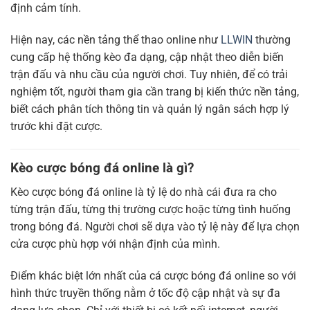
định cảm tính.
Hiện nay, các nền tảng thể thao online như
LLWIN
thường
cung cấp hệ thống kèo đa dạng, cập nhật theo diễn biến
trận đấu và nhu cầu của người chơi. Tuy nhiên, để có trải
nghiệm tốt, người tham gia cần trang bị kiến thức nền tảng,
biết cách phân tích thông tin và quản lý ngân sách hợp lý
trước khi đặt cược.
Kèo cược bóng đá online là gì?
Kèo cược bóng đá online là tỷ lệ do nhà cái đưa ra cho
từng trận đấu, từng thị trường cược hoặc từng tình huống
trong bóng đá. Người chơi sẽ dựa vào tỷ lệ này để lựa chọn
cửa cược phù hợp với nhận định của mình.
Điểm khác biệt lớn nhất của cá cược bóng đá online so với
hình thức truyền thống nằm ở tốc độ cập nhật và sự đa