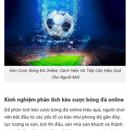
Kèo Cược Bóng Đá Online: Cách Hiểu Và Tiếp Cận Hiệu Quả
Cho Người Mới
Kinh nghiệm phân tích kèo cược bóng đá online
Để phân tích kèo cược bóng đá online hiệu quả, người chơi
nên bắt đầu từ các yếu tố cơ bản như phong độ gần đây,
lực lượng ra sân, lịch thi đấu, sân nhà sân khách và thành