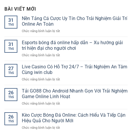
BÀI VIẾT MỚI
Nền Tảng Cá Cược Uy Tín Cho Trải Nghiệm Giải Trí
31
Online An Toàn
Th5
ở
Chức năng bình luận bị tắt
Nền
Tảng
Esports bóng đá online hấp dẫn – Xu hướng giải
31
Cá
trí hiện đại cho người chơi
Th5
Cược
ở
Chức năng bình luận bị tắt
Uy
Esports
Tín
bóng
Live Casino Có Hỗ Trợ 24/7 – Trải Nghiệm An Tâm
Cho
27
đá
Trải
Cùng iwin club
Th5
online
Nghiệm
ở
Chức năng bình luận bị tắt
hấp
Giải
Live
dẫn
Trí
Casino
Tải GO88 Cho Android Nhanh Gọn Với Trải Nghiệm
–
Online
26
Có
Xu
Game Online Linh Hoạt
An
Th5
Hỗ
hướng
Toàn
ở
Chức năng bình luận bị tắt
Trợ
giải
Tải
24/7
trí
GO88
Kèo Cược Bóng Đá Online: Cách Hiểu Và Tiếp Cận
–
hiện
26
Cho
Trải
Hiệu Quả Cho Người Mới
đại
Th5
Android
Nghiệm
cho
ở
Chức năng bình luận bị tắt
Nhanh
An
người