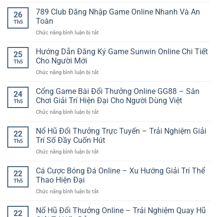
Kèo
Gọn
Tâm
chơi
Cược
789 Club Đăng Nhập Game Online Nhanh Và An
Với
Cùng
26
Bóng
Trải
Toàn
iwin
Th5
Đá
Nghiệm
club
ở
Chức năng bình luận bị tắt
Online:
Game
789
Cách
Online
Club
Hướng Dẫn Đăng Ký Game Sunwin Online Chi Tiết
Hiểu
Linh
25
Đăng
Và
Cho Người Mới
Hoạt
Th5
Nhập
Tiếp
ở
Chức năng bình luận bị tắt
Game
Cận
Hướng
Online
Hiệu
Dẫn
Cổng Game Bài Đổi Thưởng Online GG88 – Sân
Nhanh
Quả
24
Đăng
Và
Chơi Giải Trí Hiện Đại Cho Người Dùng Việt
Cho
Th5
Ký
An
Người
ở
Chức năng bình luận bị tắt
Game
Toàn
Mới
Cổng
Sunwin
Game
Nổ Hũ Đổi Thưởng Trực Tuyến – Trải Nghiệm Giải
Online
22
Bài
Chi
Trí Số Đầy Cuốn Hút
Th5
Đổi
Tiết
ở
Chức năng bình luận bị tắt
Thưởng
Cho
Nổ
Online
Người
Hũ
Cá Cược Bóng Đá Online – Xu Hướng Giải Trí Thể
GG88
Mới
22
Đổi
–
Thao Hiện Đại
Th5
Thưởng
Sân
ở
Chức năng bình luận bị tắt
Trực
Chơi
Cá
Tuyến
Giải
Cược
Nổ Hũ Đổi Thưởng Online – Trải Nghiệm Quay Hũ
–
Trí
22
Bóng