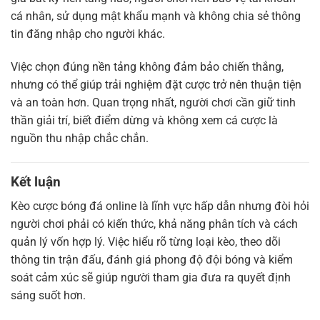
cá nhân, sử dụng mật khẩu mạnh và không chia sẻ thông
tin đăng nhập cho người khác.
Việc chọn đúng nền tảng không đảm bảo chiến thắng,
nhưng có thể giúp trải nghiệm đặt cược trở nên thuận tiện
và an toàn hơn. Quan trọng nhất, người chơi cần giữ tinh
thần giải trí, biết điểm dừng và không xem cá cược là
nguồn thu nhập chắc chắn.
Kết luận
Kèo cược bóng đá online là lĩnh vực hấp dẫn nhưng đòi hỏi
người chơi phải có kiến thức, khả năng phân tích và cách
quản lý vốn hợp lý. Việc hiểu rõ từng loại kèo, theo dõi
thông tin trận đấu, đánh giá phong độ đội bóng và kiểm
soát cảm xúc sẽ giúp người tham gia đưa ra quyết định
sáng suốt hơn.