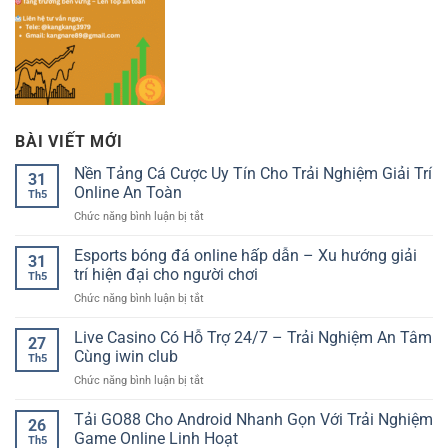
BÀI VIẾT MỚI
Nền Tảng Cá Cược Uy Tín Cho Trải Nghiệm Giải Trí
31
Online An Toàn
Th5
ở
Chức năng bình luận bị tắt
Nền
Tảng
Esports bóng đá online hấp dẫn – Xu hướng giải
31
Cá
trí hiện đại cho người chơi
Th5
Cược
ở
Chức năng bình luận bị tắt
Uy
Esports
Tín
bóng
Live Casino Có Hỗ Trợ 24/7 – Trải Nghiệm An Tâm
Cho
27
đá
Trải
Cùng iwin club
Th5
online
Nghiệm
ở
Chức năng bình luận bị tắt
hấp
Giải
Live
dẫn
Trí
Casino
Tải GO88 Cho Android Nhanh Gọn Với Trải Nghiệm
–
Online
26
Có
Xu
Game Online Linh Hoạt
An
Th5
Hỗ