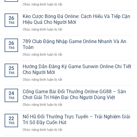
hướng
Toàn
ở
Chức năng bình luận bị tắt
Trợ
giải
Tải
24/7
trí
GO88
Kèo Cược Bóng Đá Online: Cách Hiểu Và Tiếp Cận
–
hiện
26
Cho
Trải
Hiệu Quả Cho Người Mới
đại
Th5
Android
Nghiệm
cho
ở
Chức năng bình luận bị tắt
Nhanh
An
người
Kèo
Gọn
Tâm
chơi
Cược
789 Club Đăng Nhập Game Online Nhanh Và An
Với
Cùng
26
Bóng
Trải
Toàn
iwin
Th5
Đá
Nghiệm
club
ở
Chức năng bình luận bị tắt
Online:
Game
789
Cách
Online
Club
Hướng Dẫn Đăng Ký Game Sunwin Online Chi Tiết
Hiểu
Linh
25
Đăng
Và
Cho Người Mới
Hoạt
Th5
Nhập
Tiếp
ở
Chức năng bình luận bị tắt
Game
Cận
Hướng
Online
Hiệu
Dẫn
Cổng Game Bài Đổi Thưởng Online GG88 – Sân
Nhanh
Quả
24
Đăng
Và
Chơi Giải Trí Hiện Đại Cho Người Dùng Việt
Cho
Th5
Ký
An
Người
ở
Chức năng bình luận bị tắt
Game
Toàn
Mới
Cổng
Sunwin
Game
Nổ Hũ Đổi Thưởng Trực Tuyến – Trải Nghiệm Giải
Online
22
Bài
Chi
Trí Số Đầy Cuốn Hút
Th5
Đổi
Tiết
ở
Chức năng bình luận bị tắt
Thưởng
Cho
Nổ
Online
Người