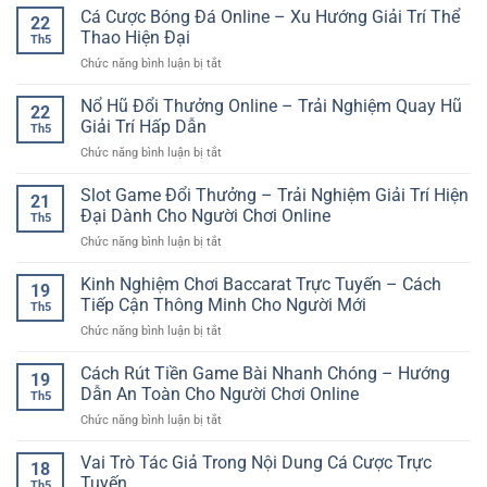
Hũ
Cá Cược Bóng Đá Online – Xu Hướng Giải Trí Thể
GG88
Mới
22
Đổi
–
Thao Hiện Đại
Th5
Thưởng
Sân
ở
Chức năng bình luận bị tắt
Trực
Chơi
Cá
Tuyến
Giải
Cược
Nổ Hũ Đổi Thưởng Online – Trải Nghiệm Quay Hũ
–
Trí
22
Bóng
Trải
Giải Trí Hấp Dẫn
Hiện
Th5
Đá
Nghiệm
Đại
ở
Chức năng bình luận bị tắt
Online
Giải
Cho
Nổ
–
Trí
Người
Hũ
Slot Game Đổi Thưởng – Trải Nghiệm Giải Trí Hiện
Xu
Số
21
Dùng
Đổi
Hướng
Đại Dành Cho Người Chơi Online
Đầy
Việt
Th5
Thưởng
Giải
Cuốn
ở
Chức năng bình luận bị tắt
Online
Trí
Hút
Slot
–
Thể
Game
Kinh Nghiệm Chơi Baccarat Trực Tuyến – Cách
Trải
Thao
19
Đổi
Nghiệm
Tiếp Cận Thông Minh Cho Người Mới
Hiện
Th5
Thưởng
Quay
Đại
ở
Chức năng bình luận bị tắt
–
Hũ
Kinh
Trải
Giải
Nghiệm
Cách Rút Tiền Game Bài Nhanh Chóng – Hướng
Nghiệm
Trí
19
Chơi
Giải
Dẫn An Toàn Cho Người Chơi Online
Hấp
Th5
Baccarat
Trí
Dẫn
ở
Chức năng bình luận bị tắt
Trực
Hiện
Cách
Tuyến
Đại
Rút
Vai Trò Tác Giả Trong Nội Dung Cá Cược Trực
–
Dành
18
Tiền
Cách
Tuyến
Cho
Th5