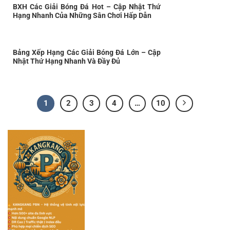
BXH Các Giải Bóng Đá Hot – Cập Nhật Thứ
Hạng Nhanh Của Những Sân Chơi Hấp Dẫn
Bảng Xếp Hạng Các Giải Bóng Đá Lớn – Cập
Nhật Thứ Hạng Nhanh Và Đầy Đủ
1
2
3
4
…
10