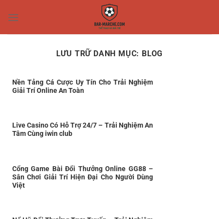
Bỏ
qua
nội
dung
LƯU TRỮ DANH MỤC:
BLOG
Nền Tảng Cá Cược Uy Tín Cho Trải Nghiệm
Giải Trí Online An Toàn
Live Casino Có Hỗ Trợ 24/7 – Trải Nghiệm An
Tâm Cùng iwin club
Cổng Game Bài Đổi Thưởng Online GG88 –
Sân Chơi Giải Trí Hiện Đại Cho Người Dùng
Việt