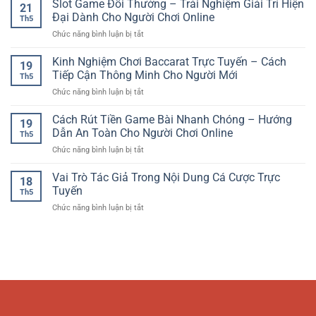
Slot Game Đổi Thưởng – Trải Nghiệm Giải Trí Hiện
Xu
Số
21
Dùng
Đổi
Hướng
Đại Dành Cho Người Chơi Online
Đầy
Việt
Th5
Thưởng
Giải
Cuốn
ở
Chức năng bình luận bị tắt
Online
Trí
Hút
Slot
–
Thể
Game
Kinh Nghiệm Chơi Baccarat Trực Tuyến – Cách
Trải
Thao
19
Đổi
Nghiệm
Tiếp Cận Thông Minh Cho Người Mới
Hiện
Th5
Thưởng
Quay
Đại
ở
Chức năng bình luận bị tắt
–
Hũ
Kinh
Trải
Giải
Nghiệm
Cách Rút Tiền Game Bài Nhanh Chóng – Hướng
Nghiệm
Trí
19
Chơi
Giải
Dẫn An Toàn Cho Người Chơi Online
Hấp
Th5
Baccarat
Trí
Dẫn
ở
Chức năng bình luận bị tắt
Trực
Hiện
Cách
Tuyến
Đại
Rút
Vai Trò Tác Giả Trong Nội Dung Cá Cược Trực
–
Dành
18
Tiền
Cách
Tuyến
Cho
Th5
Game
Tiếp
Người
ở
Chức năng bình luận bị tắt
Bài
Cận
Chơi
Vai
Nhanh
Thông
Online
Trò
Chóng
Minh
Tác
–
Cho
Giả
Hướng
Người
Trong
Dẫn
Mới
Nội
An
Dung
Toàn
Cá
Cho
Cược