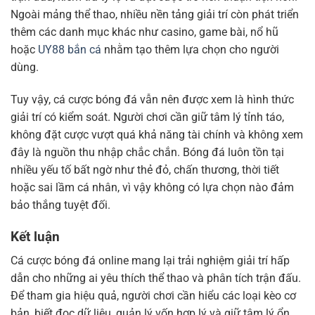
Ngoài mảng thể thao, nhiều nền tảng giải trí còn phát triển
thêm các danh mục khác như casino, game bài, nổ hũ
hoặc
UY88 bắn cá
nhằm tạo thêm lựa chọn cho người
dùng.
Tuy vậy, cá cược bóng đá vẫn nên được xem là hình thức
giải trí có kiểm soát. Người chơi cần giữ tâm lý tỉnh táo,
không đặt cược vượt quá khả năng tài chính và không xem
đây là nguồn thu nhập chắc chắn. Bóng đá luôn tồn tại
nhiều yếu tố bất ngờ như thẻ đỏ, chấn thương, thời tiết
hoặc sai lầm cá nhân, vì vậy không có lựa chọn nào đảm
bảo thắng tuyệt đối.
Kết luận
Cá cược bóng đá online mang lại trải nghiệm giải trí hấp
dẫn cho những ai yêu thích thể thao và phân tích trận đấu.
Để tham gia hiệu quả, người chơi cần hiểu các loại kèo cơ
bản, biết đọc dữ liệu, quản lý vốn hợp lý và giữ tâm lý ổn