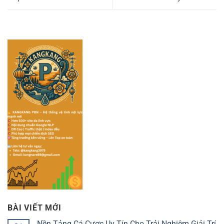
BÀI VIẾT MỚI
Nền Tảng Cá Cược Uy Tín Cho Trải Nghiệm Giải Trí