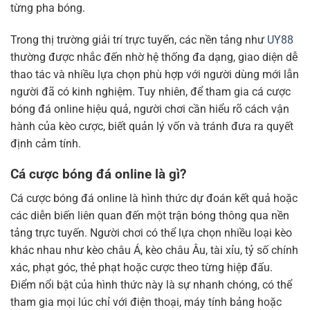
từng pha bóng.
Trong thị trường giải trí trực tuyến, các nền tảng như
UY88
thường được nhắc đến nhờ hệ thống đa dạng, giao diện dễ
thao tác và nhiều lựa chọn phù hợp với người dùng mới lẫn
người đã có kinh nghiệm. Tuy nhiên, để tham gia cá cược
bóng đá online hiệu quả, người chơi cần hiểu rõ cách vận
hành của kèo cược, biết quản lý vốn và tránh đưa ra quyết
định cảm tính.
Cá cược bóng đá online là gì?
Cá cược bóng đá online là hình thức dự đoán kết quả hoặc
các diễn biến liên quan đến một trận bóng thông qua nền
tảng trực tuyến. Người chơi có thể lựa chọn nhiều loại kèo
khác nhau như kèo châu Á, kèo châu Âu, tài xỉu, tỷ số chính
xác, phạt góc, thẻ phạt hoặc cược theo từng hiệp đấu.
Điểm nổi bật của hình thức này là sự nhanh chóng, có thể
tham gia mọi lúc chỉ với điện thoại, máy tính bảng hoặc