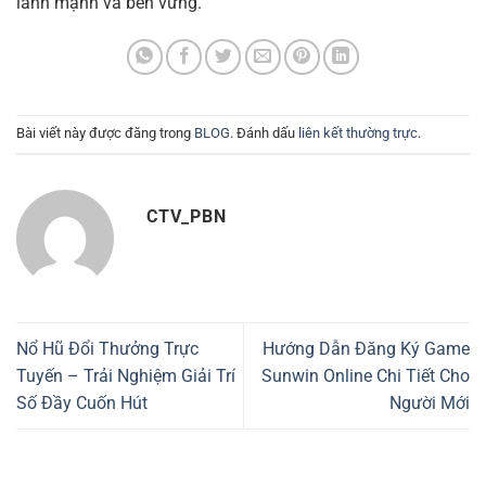
lành mạnh và bền vững.
Bài viết này được đăng trong
BLOG
. Đánh dấu
liên kết thường trực
.
CTV_PBN
Nổ Hũ Đổi Thưởng Trực
Hướng Dẫn Đăng Ký Game
Tuyến – Trải Nghiệm Giải Trí
Sunwin Online Chi Tiết Cho
Số Đầy Cuốn Hút
Người Mới