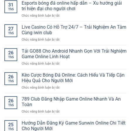
Tảng
Esports bóng đá online hấp dẫn – Xu hướng giải
31
Cá
trí hiện đại cho người chơi
Th5
Cược
ở
Chức năng bình luận bị tắt
Uy
Esports
Tín
bóng
Live Casino Có Hỗ Trợ 24/7 – Trải Nghiệm An Tâm
Cho
27
đá
Trải
Cùng iwin club
Th5
online
Nghiệm
ở
Chức năng bình luận bị tắt
hấp
Giải
Live
dẫn
Trí
Casino
Tải GO88 Cho Android Nhanh Gọn Với Trải Nghiệm
–
Online
26
Có
Xu
Game Online Linh Hoạt
An
Th5
Hỗ
hướng
Toàn
ở
Chức năng bình luận bị tắt
Trợ
giải
Tải
24/7
trí
GO88
Kèo Cược Bóng Đá Online: Cách Hiểu Và Tiếp Cận
–
hiện
26
Cho
Trải
Hiệu Quả Cho Người Mới
đại
Th5
Android
Nghiệm
cho
ở
Chức năng bình luận bị tắt
Nhanh
An
người
Kèo
Gọn
Tâm
chơi
Cược
789 Club Đăng Nhập Game Online Nhanh Và An
Với
Cùng
26
Bóng
Trải
Toàn
iwin
Th5
Đá
Nghiệm
club
ở
Chức năng bình luận bị tắt
Online:
Game
789
Cách
Online
Club
Hướng Dẫn Đăng Ký Game Sunwin Online Chi Tiết
Hiểu
Linh
25
Đăng
Và
Cho Người Mới
Hoạt
Th5