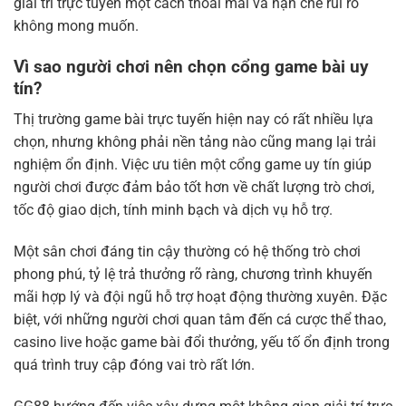
giải trí trực tuyến một cách thoải mái và hạn chế rủi ro
không mong muốn.
Vì sao người chơi nên chọn cổng game bài uy
tín?
Thị trường game bài trực tuyến hiện nay có rất nhiều lựa
chọn, nhưng không phải nền tảng nào cũng mang lại trải
nghiệm ổn định. Việc ưu tiên một cổng game uy tín giúp
người chơi được đảm bảo tốt hơn về chất lượng trò chơi,
tốc độ giao dịch, tính minh bạch và dịch vụ hỗ trợ.
Một sân chơi đáng tin cậy thường có hệ thống trò chơi
phong phú, tỷ lệ trả thưởng rõ ràng, chương trình khuyến
mãi hợp lý và đội ngũ hỗ trợ hoạt động thường xuyên. Đặc
biệt, với những người chơi quan tâm đến cá cược thể thao,
casino live hoặc game bài đổi thưởng, yếu tố ổn định trong
quá trình truy cập đóng vai trò rất lớn.