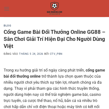
Bỏ
qua
nội
dung
BLOG
Cổng Game Bài Đổi Thưởng Online GG88 –
Sân Chơi Giải Trí Hiện Đại Cho Người Dùng
Việt
ĐĂNG VÀO
THÁNG 5 24, 2026
BỞI
CTV_PBN
Trong xu hướng giải trí số ngày càng phát triển,
cổng game
bài đổi thưởng online
trở thành lựa chọn quen thuộc của
nhiều người chơi yêu thích sự tiện lợi, nhanh chóng và đa
dạng. Thay vì phải tham gia các hình thức truyền thống,
người dùng hiện nay có thể trải nghiệm game bài, casino
trực tuyến, cá cược thể thao, nổ hũ, bắn cá và nhiều trò
chơi hấp dẫn chỉ với điện thoại hoặc máy tính có kết nối