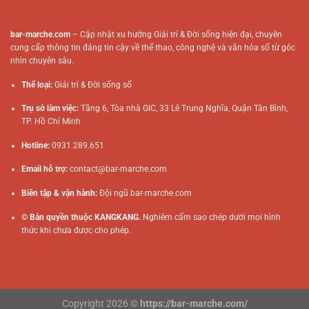
bar-marche.com
– Cập nhật xu hướng Giải trí & Đời sống hiện đại, chuyên
cung cấp thông tin đáng tin cậy về thể thao, công nghệ và văn hóa số từ góc
nhìn chuyên sâu.
Thể loại:
Giải trí & Đời sống số
Trụ sở làm việc:
Tầng 6, Tòa nhà GIC, 33 Lê Trung Nghĩa, Quận Tân Bình,
TP. Hồ Chí Minh
Hotline:
0931.289.651
Email hỗ trợ:
contact@bar-marche.com
Biên tập & vận hành:
Đội ngũ
bar-marche.com
© Bản quyền thuộc KANGKANG.
Nghiêm cấm sao chép dưới mọi hình
thức khi chưa được cho phép.
Copyright 2026 ©
https://bar-marche.com/