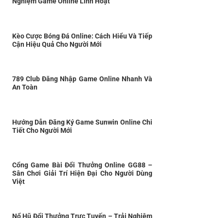
Nghiệm Game Online Linh Hoạt
Kèo Cược Bóng Đá Online: Cách Hiểu Và Tiếp
Cận Hiệu Quả Cho Người Mới
789 Club Đăng Nhập Game Online Nhanh Và
An Toàn
Hướng Dẫn Đăng Ký Game Sunwin Online Chi
Tiết Cho Người Mới
Cổng Game Bài Đổi Thưởng Online GG88 –
Sân Chơi Giải Trí Hiện Đại Cho Người Dùng
Việt
Nổ Hũ Đổi Thưởng Trực Tuyến – Trải Nghiệm