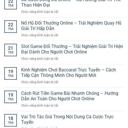
22
Đổi
–
Thao Hiện Đại
Th5
Thưởng
Sân
ở
Chức năng bình luận bị tắt
Trực
Chơi
Cá
Tuyến
Giải
Cược
Nổ Hũ Đổi Thưởng Online – Trải Nghiệm Quay Hũ
–
Trí
22
Bóng
Trải
Giải Trí Hấp Dẫn
Hiện
Th5
Đá
Nghiệm
Đại
ở
Chức năng bình luận bị tắt
Online
Giải
Cho
Nổ
–
Trí
Người
Hũ
Slot Game Đổi Thưởng – Trải Nghiệm Giải Trí Hiện
Xu
Số
21
Dùng
Đổi
Hướng
Đại Dành Cho Người Chơi Online
Đầy
Việt
Th5
Thưởng
Giải
Cuốn
ở
Chức năng bình luận bị tắt
Online
Trí
Hút
Slot
–
Thể
Game
Kinh Nghiệm Chơi Baccarat Trực Tuyến – Cách
Trải
Thao
19
Đổi
Nghiệm
Tiếp Cận Thông Minh Cho Người Mới
Hiện
Th5
Thưởng
Quay
Đại
ở
Chức năng bình luận bị tắt
–
Hũ
Kinh
Trải
Giải
Nghiệm
Cách Rút Tiền Game Bài Nhanh Chóng – Hướng
Nghiệm
Trí
19
Chơi
Giải
Dẫn An Toàn Cho Người Chơi Online
Hấp
Th5
Baccarat
Trí
Dẫn
ở
Chức năng bình luận bị tắt
Trực
Hiện
Cách
Tuyến
Đại
Rút
Vai Trò Tác Giả Trong Nội Dung Cá Cược Trực
–
Dành
18
Tiền
Cách
Tuyến
Cho
Th5
Game
Tiếp
Người