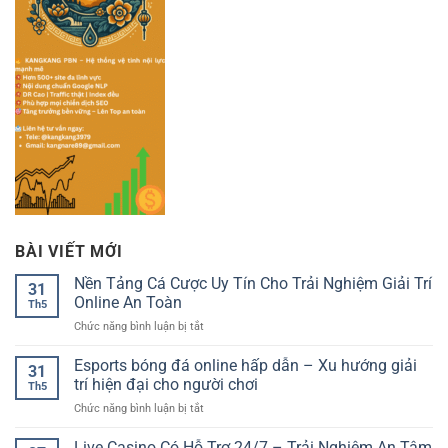
BÀI VIẾT MỚI
Nền Tảng Cá Cược Uy Tín Cho Trải Nghiệm Giải Trí
31
Online An Toàn
Th5
ở
Chức năng bình luận bị tắt
Nền
Tảng
Esports bóng đá online hấp dẫn – Xu hướng giải
31
Cá
trí hiện đại cho người chơi
Th5
Cược
ở
Chức năng bình luận bị tắt
Uy
Esports
Tín
bóng
Live Casino Có Hỗ Trợ 24/7 – Trải Nghiệm An Tâm
Cho