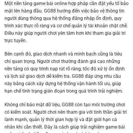
Một nền tảng game bài online hợp pháp cần đặt yếu tố bảo
mật lên hàng đầu. GG88 hướng đến việc bảo vệ thông tin
người dùng thông qua hệ thống đăng nhập ổn định, quy
trình xác thực rõ ràng và cơ chế quản lý tài khoản chặt chẽ.
Điều này giúp người chơi yên tâm hơn khi tham gia giải trí
trực tuyến.
Bên cạnh đó, giao dịch nhanh và minh bạch cũng là tiêu
chí quan trọng. Người chơi thường đánh giá cao những
nền tảng có quy trình nạp rút rõ ràng, tốc độ xử lý ổn định
và lịch sử giao dịch dễ kiểm tra. GG88 đáp ứng nhu cầu
này bằng cách xây dựng hệ thống vận hành tối ưu, giúp
hạn chế tình trạng gián đoạn trong quá trình trải nghiệm.
Không chỉ bảo mật dữ liệu, GG88 còn tạo môi trường chơi
có kiểm soát. Người chơi nên tham gia với tinh thần giải trí
lành mạnh, quản lý thời gian hợp lý và đặt giới hạn cá
nhân khi cần thiết. Đây là cách giúp trải nghiệm game bài