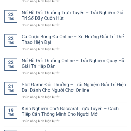
ở
Chức năng bình luận bị tắt
Game
Toàn
Mới
Cổng
Sunwin
Game
Nổ Hũ Đổi Thưởng Trực Tuyến – Trải Nghiệm Giải
Online
22
Bài
Chi
Trí Số Đầy Cuốn Hút
Th5
Đổi
Tiết
ở
Chức năng bình luận bị tắt
Thưởng
Cho
Nổ
Online
Người
Hũ
Cá Cược Bóng Đá Online – Xu Hướng Giải Trí Thể
GG88
Mới
22
Đổi
–
Thao Hiện Đại
Th5
Thưởng
Sân
ở
Chức năng bình luận bị tắt
Trực
Chơi
Cá
Tuyến
Giải
Cược
Nổ Hũ Đổi Thưởng Online – Trải Nghiệm Quay Hũ
–
Trí
22
Bóng
Trải
Giải Trí Hấp Dẫn
Hiện
Th5
Đá
Nghiệm
Đại
ở
Chức năng bình luận bị tắt
Online
Giải
Cho
Nổ
–
Trí
Người
Hũ
Slot Game Đổi Thưởng – Trải Nghiệm Giải Trí Hiện
Xu
Số
21
Dùng
Đổi
Hướng
Đại Dành Cho Người Chơi Online
Đầy
Việt
Th5
Thưởng
Giải
Cuốn
ở
Chức năng bình luận bị tắt
Online
Trí
Hút
Slot
–
Thể
Game
Kinh Nghiệm Chơi Baccarat Trực Tuyến – Cách
Trải
Thao
19
Đổi
Nghiệm
Tiếp Cận Thông Minh Cho Người Mới
Hiện
Th5
Thưởng
Quay
Đại
ở
Chức năng bình luận bị tắt
–
Hũ
Kinh
Trải
Giải
Nghiệm