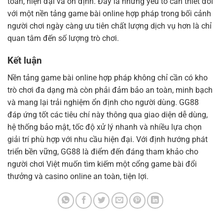
toàn, hiện đại và ổn định. Đây là những yếu tố cần thiết đối
với một nền tảng game bài online hợp pháp trong bối cảnh
người chơi ngày càng ưu tiên chất lượng dịch vụ hơn là chỉ
quan tâm đến số lượng trò chơi.
Kết luận
Nền tảng game bài online hợp pháp không chỉ cần có kho
trò chơi đa dạng mà còn phải đảm bảo an toàn, minh bạch
và mang lại trải nghiệm ổn định cho người dùng. GG88
đáp ứng tốt các tiêu chí này thông qua giao diện dễ dùng,
hệ thống bảo mật, tốc độ xử lý nhanh và nhiều lựa chọn
giải trí phù hợp với nhu cầu hiện đại. Với định hướng phát
triển bền vững, GG88 là điểm đến đáng tham khảo cho
người chơi Việt muốn tìm kiếm một cổng game bài đổi
thưởng và casino online an toàn, tiện lợi.