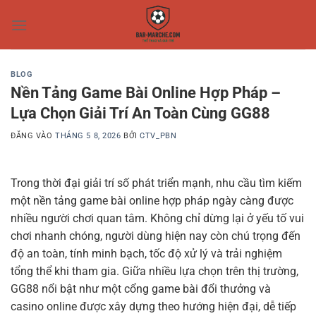
Bỏ
qua
nội
dung
BLOG
Nền Tảng Game Bài Online Hợp Pháp –
Lựa Chọn Giải Trí An Toàn Cùng GG88
ĐĂNG VÀO
THÁNG 5 8, 2026
BỞI
CTV_PBN
Trong thời đại giải trí số phát triển mạnh, nhu cầu tìm kiếm
một nền tảng game bài online hợp pháp ngày càng được
nhiều người chơi quan tâm. Không chỉ dừng lại ở yếu tố vui
chơi nhanh chóng, người dùng hiện nay còn chú trọng đến
độ an toàn, tính minh bạch, tốc độ xử lý và trải nghiệm
tổng thể khi tham gia. Giữa nhiều lựa chọn trên thị trường,
GG88 nổi bật như một cổng game bài đổi thưởng và
casino online được xây dựng theo hướng hiện đại, dễ tiếp