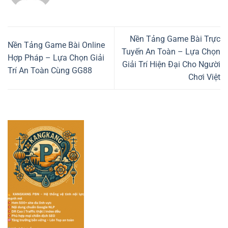
Nền Tảng Game Bài Trực
Nền Tảng Game Bài Online
Tuyến An Toàn – Lựa Chọn
Hợp Pháp – Lựa Chọn Giải
Giải Trí Hiện Đại Cho Người
Trí An Toàn Cùng GG88
Chơi Việt