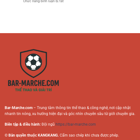
ở
Chức năng bình luận bị tắt
Bài
Cận
Chơi
Vai
Nhanh
Thông
Online
Trò
Chóng
Minh
Tác
–
Cho
Giả
Hướng
Người
Trong
Dẫn
Mới
Nội
An
Dung
Toàn
Cá
Cho
Cược
Người
Trực
Chơi
Tuyến
Online
Bar-Marche.com
– Trung tâm thông tin thể thao & công nghệ, nơi cập nhật
nhanh tin nóng, xu hướng hiện đại và góc nhìn chuyên sâu từ giới chuyên gia.
Biên tập & điều hành:
Đội ngũ
https://bar-marche.com
© Bản quyền thuộc KANGKANG.
Cấm sao chép khi chưa được phép.