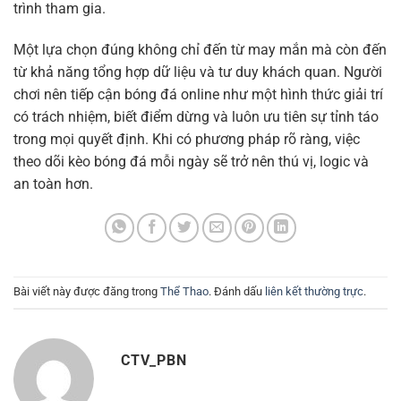
trình tham gia.
Một lựa chọn đúng không chỉ đến từ may mắn mà còn đến
từ khả năng tổng hợp dữ liệu và tư duy khách quan. Người
chơi nên tiếp cận bóng đá online như một hình thức giải trí
có trách nhiệm, biết điểm dừng và luôn ưu tiên sự tỉnh táo
trong mọi quyết định. Khi có phương pháp rõ ràng, việc
theo dõi kèo bóng đá mỗi ngày sẽ trở nên thú vị, logic và
an toàn hơn.
Bài viết này được đăng trong
Thể Thao
. Đánh dấu
liên kết thường trực
.
CTV_PBN