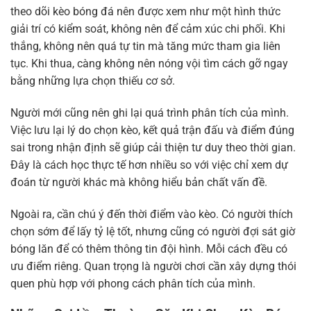
theo dõi kèo bóng đá nên được xem như một hình thức
giải trí có kiểm soát, không nên để cảm xúc chi phối. Khi
thắng, không nên quá tự tin mà tăng mức tham gia liên
tục. Khi thua, càng không nên nóng vội tìm cách gỡ ngay
bằng những lựa chọn thiếu cơ sở.
Người mới cũng nên ghi lại quá trình phân tích của mình.
Việc lưu lại lý do chọn kèo, kết quả trận đấu và điểm đúng
sai trong nhận định sẽ giúp cải thiện tư duy theo thời gian.
Đây là cách học thực tế hơn nhiều so với việc chỉ xem dự
đoán từ người khác mà không hiểu bản chất vấn đề.
Ngoài ra, cần chú ý đến thời điểm vào kèo. Có người thích
chọn sớm để lấy tỷ lệ tốt, nhưng cũng có người đợi sát giờ
bóng lăn để có thêm thông tin đội hình. Mỗi cách đều có
ưu điểm riêng. Quan trọng là người chơi cần xây dựng thói
quen phù hợp với phong cách phân tích của mình.