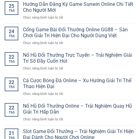
Club
Hướng Dẫn Đăng Ký Game Sunwin Online Chi Tiết
Hiểu
Linh
25
Đăng
Và
Cho Người Mới
Hoạt
Th5
Nhập
Tiếp
ở
Chức năng bình luận bị tắt
Game
Cận
Hướng
Online
Hiệu
Dẫn
Cổng Game Bài Đổi Thưởng Online GG88 – Sân
Nhanh
Quả
24
Đăng
Và
Chơi Giải Trí Hiện Đại Cho Người Dùng Việt
Cho
Th5
Ký
An
Người
ở
Chức năng bình luận bị tắt
Game
Toàn
Mới
Cổng
Sunwin
Game
Nổ Hũ Đổi Thưởng Trực Tuyến – Trải Nghiệm Giải
Online
22
Bài
Chi
Trí Số Đầy Cuốn Hút
Th5
Đổi
Tiết
ở
Chức năng bình luận bị tắt
Thưởng
Cho
Nổ
Online
Người
Hũ
Cá Cược Bóng Đá Online – Xu Hướng Giải Trí Thể
GG88
Mới
22
Đổi
–
Thao Hiện Đại
Th5
Thưởng
Sân
ở
Chức năng bình luận bị tắt
Trực
Chơi
Cá
Tuyến
Giải
Cược
Nổ Hũ Đổi Thưởng Online – Trải Nghiệm Quay Hũ
–
Trí
22
Bóng
Trải
Giải Trí Hấp Dẫn
Hiện
Th5
Đá
Nghiệm
Đại
ở
Chức năng bình luận bị tắt
Online
Giải
Cho
Nổ
–
Trí
Người
Hũ
Slot Game Đổi Thưởng – Trải Nghiệm Giải Trí Hiện
Xu
Số
21
Dùng
Đổi
Hướng
Đại Dành Cho Người Chơi Online
Đầy
Việt
Th5