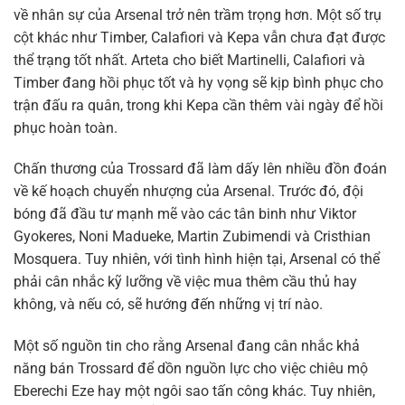
về nhân sự của Arsenal trở nên trầm trọng hơn. Một số trụ
cột khác như Timber, Calafiori và Kepa vẫn chưa đạt được
thể trạng tốt nhất. Arteta cho biết Martinelli, Calafiori và
Timber đang hồi phục tốt và hy vọng sẽ kịp bình phục cho
trận đấu ra quân, trong khi Kepa cần thêm vài ngày để hồi
phục hoàn toàn.
Chấn thương của Trossard đã làm dấy lên nhiều đồn đoán
về kế hoạch chuyển nhượng của Arsenal. Trước đó, đội
bóng đã đầu tư mạnh mẽ vào các tân binh như Viktor
Gyokeres, Noni Madueke, Martin Zubimendi và Cristhian
Mosquera. Tuy nhiên, với tình hình hiện tại, Arsenal có thể
phải cân nhắc kỹ lưỡng về việc mua thêm cầu thủ hay
không, và nếu có, sẽ hướng đến những vị trí nào.
Một số nguồn tin cho rằng Arsenal đang cân nhắc khả
năng bán Trossard để dồn nguồn lực cho việc chiêu mộ
Eberechi Eze hay một ngôi sao tấn công khác. Tuy nhiên,