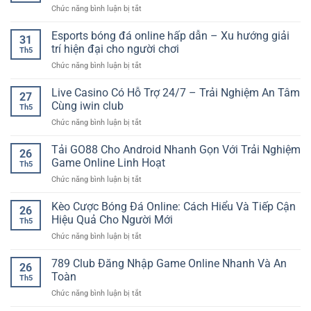
ở
Chức năng bình luận bị tắt
Nền
Tảng
Esports bóng đá online hấp dẫn – Xu hướng giải
31
Cá
trí hiện đại cho người chơi
Th5
Cược
ở
Chức năng bình luận bị tắt
Uy
Esports
Tín
bóng
Live Casino Có Hỗ Trợ 24/7 – Trải Nghiệm An Tâm
Cho
27
đá
Trải
Cùng iwin club
Th5
online
Nghiệm
ở
Chức năng bình luận bị tắt
hấp
Giải
Live
dẫn
Trí
Casino
Tải GO88 Cho Android Nhanh Gọn Với Trải Nghiệm
–
Online
26
Có
Xu
Game Online Linh Hoạt
An
Th5
Hỗ
hướng
Toàn
ở
Chức năng bình luận bị tắt
Trợ
giải
Tải
24/7
trí
GO88
Kèo Cược Bóng Đá Online: Cách Hiểu Và Tiếp Cận
–
hiện
26
Cho
Trải
Hiệu Quả Cho Người Mới
đại
Th5
Android
Nghiệm
cho
ở
Chức năng bình luận bị tắt
Nhanh
An
người
Kèo
Gọn
Tâm
chơi
Cược
789 Club Đăng Nhập Game Online Nhanh Và An
Với
Cùng
26
Bóng
Trải
Toàn
iwin
Th5
Đá
Nghiệm
club
ở
Chức năng bình luận bị tắt
Online:
Game
789
Cách
Online