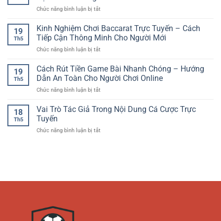
Thưởng
Giải
Cuốn
ở
Chức năng bình luận bị tắt
Online
Trí
Hút
Slot
–
Thể
Game
Kinh Nghiệm Chơi Baccarat Trực Tuyến – Cách
Trải
Thao
19
Đổi
Nghiệm
Tiếp Cận Thông Minh Cho Người Mới
Hiện
Th5
Thưởng
Quay
Đại
ở
Chức năng bình luận bị tắt
–
Hũ
Kinh
Trải
Giải
Nghiệm
Cách Rút Tiền Game Bài Nhanh Chóng – Hướng
Nghiệm
Trí
19
Chơi
Giải
Dẫn An Toàn Cho Người Chơi Online
Hấp
Th5
Baccarat
Trí
Dẫn
ở
Chức năng bình luận bị tắt
Trực
Hiện
Cách
Tuyến
Đại
Rút
Vai Trò Tác Giả Trong Nội Dung Cá Cược Trực
–
Dành
18
Tiền
Cách
Tuyến
Cho
Th5
Game
Tiếp
Người
ở
Chức năng bình luận bị tắt
Bài
Cận
Chơi
Vai
Nhanh
Thông
Online
Trò
Chóng
Minh
Tác
–
Cho
Giả
Hướng
Người
Trong
Dẫn
Mới
Nội
An
Dung
Toàn
Cá
Cho
Cược
Người
Trực
Chơi