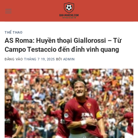
Bỏ
qua
nội
dung
THỂ THAO
AS Roma: Huyền thoại Giallorossi – Từ
Campo Testaccio đến đỉnh vinh quang
ĐĂNG VÀO
THÁNG 7 19, 2025
BỞI
ADMIN