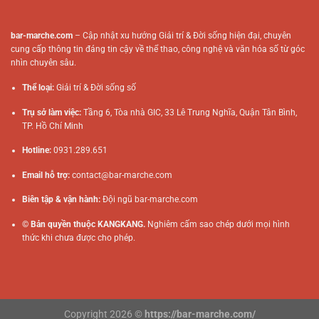
bar-marche.com
– Cập nhật xu hướng Giải trí & Đời sống hiện đại, chuyên
cung cấp thông tin đáng tin cậy về thể thao, công nghệ và văn hóa số từ góc
nhìn chuyên sâu.
Thể loại:
Giải trí & Đời sống số
Trụ sở làm việc:
Tầng 6, Tòa nhà GIC, 33 Lê Trung Nghĩa, Quận Tân Bình,
TP. Hồ Chí Minh
Hotline:
0931.289.651
Email hỗ trợ:
contact@bar-marche.com
Biên tập & vận hành:
Đội ngũ
bar-marche.com
© Bản quyền thuộc KANGKANG.
Nghiêm cấm sao chép dưới mọi hình
thức khi chưa được cho phép.
Copyright 2026 ©
https://bar-marche.com/