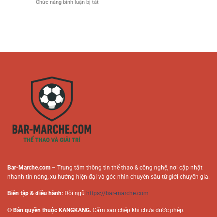
ở
Chức năng bình luận bị tắt
Bài
Cận
Chơi
Vai
Nhanh
Thông
Online
Trò
Chóng
Minh
Tác
–
Cho
Giả
Hướng
Người
Trong
Dẫn
Mới
Nội
An
Dung
Toàn
Cá
Cho
Cược
Người
Trực
Chơi
Tuyến
Online
Bar-Marche.com
– Trung tâm thông tin thể thao & công nghệ, nơi cập nhật
nhanh tin nóng, xu hướng hiện đại và góc nhìn chuyên sâu từ giới chuyên gia.
Biên tập & điều hành:
Đội ngũ
https://bar-marche.com
© Bản quyền thuộc KANGKANG.
Cấm sao chép khi chưa được phép.