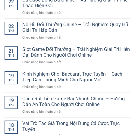
22
Đổi
–
Thao Hiện Đại
Th5
Thưởng
Sân
ở
Chức năng bình luận bị tắt
Trực
Chơi
Cá
Tuyến
Giải
Cược
Nổ Hũ Đổi Thưởng Online – Trải Nghiệm Quay Hũ
–
Trí
22
Bóng
Trải
Giải Trí Hấp Dẫn
Hiện
Th5
Đá
Nghiệm
Đại
ở
Chức năng bình luận bị tắt
Online
Giải
Cho
Nổ
–
Trí
Người
Hũ
Slot Game Đổi Thưởng – Trải Nghiệm Giải Trí Hiện
Xu
Số
21
Dùng
Đổi
Hướng
Đại Dành Cho Người Chơi Online
Đầy
Việt
Th5
Thưởng
Giải
Cuốn
ở
Chức năng bình luận bị tắt
Online
Trí
Hút
Slot
–
Thể
Game
Kinh Nghiệm Chơi Baccarat Trực Tuyến – Cách
Trải
Thao
19
Đổi
Nghiệm
Tiếp Cận Thông Minh Cho Người Mới
Hiện
Th5
Thưởng
Quay
Đại
ở
Chức năng bình luận bị tắt
–
Hũ
Kinh
Trải
Giải
Nghiệm
Cách Rút Tiền Game Bài Nhanh Chóng – Hướng
Nghiệm
Trí
19
Chơi
Giải
Dẫn An Toàn Cho Người Chơi Online
Hấp
Th5
Baccarat
Trí
Dẫn
ở
Chức năng bình luận bị tắt
Trực
Hiện
Cách
Tuyến
Đại
Rút
Vai Trò Tác Giả Trong Nội Dung Cá Cược Trực
–
Dành
18
Tiền
Cách
Tuyến
Cho
Th5
Game
Tiếp
Người