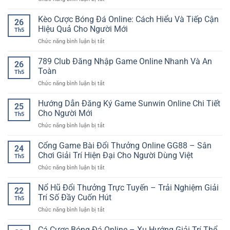
Trợ
giải
Tải
24/7
trí
GO88
Kèo Cược Bóng Đá Online: Cách Hiểu Và Tiếp Cận
–
hiện
26
Cho
Trải
Hiệu Quả Cho Người Mới
đại
Th5
Android
Nghiệm
cho
ở
Chức năng bình luận bị tắt
Nhanh
An
người
Kèo
Gọn
Tâm
chơi
Cược
789 Club Đăng Nhập Game Online Nhanh Và An
Với
Cùng
26
Bóng
Trải
Toàn
iwin
Th5
Đá
Nghiệm
club
ở
Chức năng bình luận bị tắt
Online:
Game
789
Cách
Online
Club
Hướng Dẫn Đăng Ký Game Sunwin Online Chi Tiết
Hiểu
Linh
25
Đăng
Và
Cho Người Mới
Hoạt
Th5
Nhập
Tiếp
ở
Chức năng bình luận bị tắt
Game
Cận
Hướng
Online
Hiệu
Dẫn
Cổng Game Bài Đổi Thưởng Online GG88 – Sân
Nhanh
Quả
24
Đăng
Và
Chơi Giải Trí Hiện Đại Cho Người Dùng Việt
Cho
Th5
Ký
An
Người
ở
Chức năng bình luận bị tắt
Game
Toàn
Mới
Cổng
Sunwin
Game
Nổ Hũ Đổi Thưởng Trực Tuyến – Trải Nghiệm Giải
Online
22
Bài
Chi
Trí Số Đầy Cuốn Hút
Th5
Đổi
Tiết
ở
Chức năng bình luận bị tắt
Thưởng
Cho
Nổ
Online
Người
Hũ
Cá Cược Bóng Đá Online – Xu Hướng Giải Trí Thể
GG88
Mới