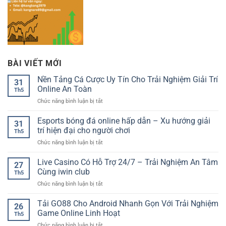
BÀI VIẾT MỚI
Nền Tảng Cá Cược Uy Tín Cho Trải Nghiệm Giải Trí
31
Online An Toàn
Th5
ở
Chức năng bình luận bị tắt
Nền
Tảng
Esports bóng đá online hấp dẫn – Xu hướng giải
31
Cá
trí hiện đại cho người chơi
Th5
Cược
ở
Chức năng bình luận bị tắt
Uy
Esports
Tín
bóng
Live Casino Có Hỗ Trợ 24/7 – Trải Nghiệm An Tâm
Cho
27
đá
Trải
Cùng iwin club
Th5
online
Nghiệm
ở
Chức năng bình luận bị tắt
hấp
Giải
Live
dẫn
Trí
Casino
Tải GO88 Cho Android Nhanh Gọn Với Trải Nghiệm
–
Online
26
Có
Xu
Game Online Linh Hoạt
An
Th5
Hỗ
hướng
Toàn
ở
Chức năng bình luận bị tắt