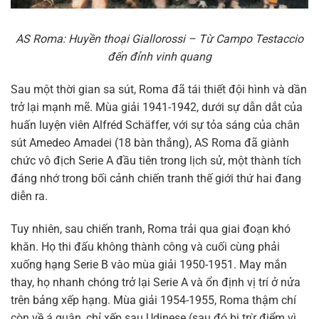
AS Roma: Huyền thoại Giallorossi – Từ Campo Testaccio
đến đỉnh vinh quang
Sau một thời gian sa sút, Roma đã tái thiết đội hình và dần
trở lại mạnh mẽ. Mùa giải 1941-1942, dưới sự dẫn dắt của
huấn luyện viên Alfréd Schäffer, với sự tỏa sáng của chân
sút Amedeo Amadei (18 bàn thắng), AS Roma đã giành
chức vô địch Serie A đầu tiên trong lịch sử, một thành tích
đáng nhớ trong bối cảnh chiến tranh thế giới thứ hai đang
diễn ra.
Tuy nhiên, sau chiến tranh, Roma trải qua giai đoạn khó
khăn. Họ thi đấu không thành công và cuối cùng phải
xuống hạng Serie B vào mùa giải 1950-1951. May mắn
thay, họ nhanh chóng trở lại Serie A và ổn định vị trí ở nửa
trên bảng xếp hạng. Mùa giải 1954-1955, Roma thậm chí
còn về á quân, chỉ xếp sau Udinese (sau đó bị trừ điểm vì