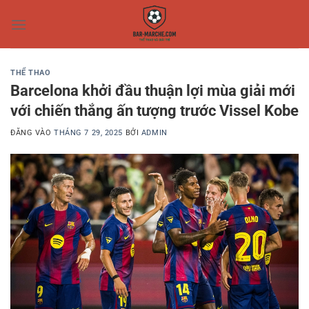
Bỏ
qua
nội
dung
THỂ THAO
Barcelona khởi đầu thuận lợi mùa giải mới
với chiến thắng ấn tượng trước Vissel Kobe
ĐĂNG VÀO
THÁNG 7 29, 2025
BỞI
ADMIN