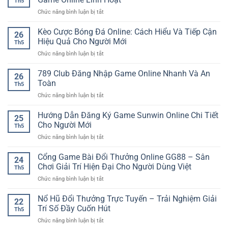
Th5
Hỗ
hướng
Toàn
ở
Chức năng bình luận bị tắt
Trợ
giải
Tải
24/7
trí
GO88
Kèo Cược Bóng Đá Online: Cách Hiểu Và Tiếp Cận
–
hiện
26
Cho
Trải
Hiệu Quả Cho Người Mới
đại
Th5
Android
Nghiệm
cho
ở
Chức năng bình luận bị tắt
Nhanh
An
người
Kèo
Gọn
Tâm
chơi
Cược
789 Club Đăng Nhập Game Online Nhanh Và An
Với
Cùng
26
Bóng
Trải
Toàn
iwin
Th5
Đá
Nghiệm
club
ở
Chức năng bình luận bị tắt
Online:
Game
789
Cách
Online
Club
Hướng Dẫn Đăng Ký Game Sunwin Online Chi Tiết
Hiểu
Linh
25
Đăng
Và
Cho Người Mới
Hoạt
Th5
Nhập
Tiếp
ở
Chức năng bình luận bị tắt
Game
Cận
Hướng
Online
Hiệu
Dẫn
Cổng Game Bài Đổi Thưởng Online GG88 – Sân
Nhanh
Quả
24
Đăng
Và
Chơi Giải Trí Hiện Đại Cho Người Dùng Việt
Cho
Th5
Ký
An
Người
ở
Chức năng bình luận bị tắt
Game
Toàn
Mới
Cổng
Sunwin
Game
Nổ Hũ Đổi Thưởng Trực Tuyến – Trải Nghiệm Giải
Online
22
Bài
Chi
Trí Số Đầy Cuốn Hút
Th5
Đổi
Tiết
ở
Chức năng bình luận bị tắt
Thưởng
Cho