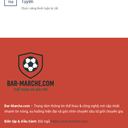
Cách
Tuyến
Cho
Th5
Game
Tiếp
Người
ở
Chức năng bình luận bị tắt
Bài
Cận
Chơi
Vai
Nhanh
Thông
Online
Trò
Chóng
Minh
Tác
–
Cho
Giả
Hướng
Người
Trong
Dẫn
Mới
Nội
An
Dung
Toàn
Cá
Cho
Cược
Người
Trực
Chơi
Tuyến
Online
Bar-Marche.com
– Trung tâm thông tin thể thao & công nghệ, nơi cập nhật
nhanh tin nóng, xu hướng hiện đại và góc nhìn chuyên sâu từ giới chuyên gia.
Biên tập & điều hành:
Đội ngũ
https://bar-marche.com