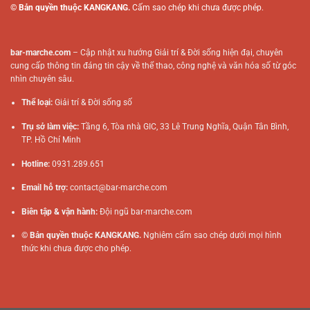
© Bản quyền thuộc KANGKANG.
Cấm sao chép khi chưa được phép.
bar-marche.com
– Cập nhật xu hướng Giải trí & Đời sống hiện đại, chuyên
cung cấp thông tin đáng tin cậy về thể thao, công nghệ và văn hóa số từ góc
nhìn chuyên sâu.
Thể loại:
Giải trí & Đời sống số
Trụ sở làm việc:
Tầng 6, Tòa nhà GIC, 33 Lê Trung Nghĩa, Quận Tân Bình,
TP. Hồ Chí Minh
Hotline:
0931.289.651
Email hỗ trợ:
contact@bar-marche.com
Biên tập & vận hành:
Đội ngũ
bar-marche.com
© Bản quyền thuộc KANGKANG.
Nghiêm cấm sao chép dưới mọi hình
thức khi chưa được cho phép.