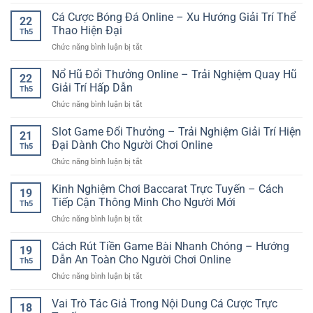
Nổ
Online
Người
Hũ
Cá Cược Bóng Đá Online – Xu Hướng Giải Trí Thể
GG88
Mới
22
Đổi
–
Thao Hiện Đại
Th5
Thưởng
Sân
ở
Chức năng bình luận bị tắt
Trực
Chơi
Cá
Tuyến
Giải
Cược
Nổ Hũ Đổi Thưởng Online – Trải Nghiệm Quay Hũ
–
Trí
22
Bóng
Trải
Giải Trí Hấp Dẫn
Hiện
Th5
Đá
Nghiệm
Đại
ở
Chức năng bình luận bị tắt
Online
Giải
Cho
Nổ
–
Trí
Người
Hũ
Slot Game Đổi Thưởng – Trải Nghiệm Giải Trí Hiện
Xu
Số
21
Dùng
Đổi
Hướng
Đại Dành Cho Người Chơi Online
Đầy
Việt
Th5
Thưởng
Giải
Cuốn
ở
Chức năng bình luận bị tắt
Online
Trí
Hút
Slot
–
Thể
Game
Kinh Nghiệm Chơi Baccarat Trực Tuyến – Cách
Trải
Thao
19
Đổi
Nghiệm
Tiếp Cận Thông Minh Cho Người Mới
Hiện
Th5
Thưởng
Quay
Đại
ở
Chức năng bình luận bị tắt
–
Hũ
Kinh
Trải
Giải
Nghiệm
Cách Rút Tiền Game Bài Nhanh Chóng – Hướng
Nghiệm
Trí
19
Chơi
Giải
Dẫn An Toàn Cho Người Chơi Online
Hấp
Th5
Baccarat
Trí
Dẫn
ở
Chức năng bình luận bị tắt
Trực
Hiện
Cách
Tuyến
Đại
Rút
Vai Trò Tác Giả Trong Nội Dung Cá Cược Trực
–
Dành
18
Tiền