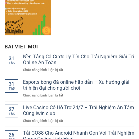
BÀI VIẾT MỚI
Nền Tảng Cá Cược Uy Tín Cho Trải Nghiệm Giải Trí
31
Online An Toàn
Th5
ở
Chức năng bình luận bị tắt
Nền
Tảng
Esports bóng đá online hấp dẫn – Xu hướng giải
31
Cá
trí hiện đại cho người chơi
Th5
Cược
ở
Chức năng bình luận bị tắt
Uy
Esports
Tín
bóng
Live Casino Có Hỗ Trợ 24/7 – Trải Nghiệm An Tâm
Cho
27
đá
Trải
Cùng iwin club
Th5
online
Nghiệm
ở
Chức năng bình luận bị tắt
hấp
Giải
Live
dẫn
Trí
Casino
Tải GO88 Cho Android Nhanh Gọn Với Trải Nghiệm
–
Online
26
Có
Xu
Game Online Linh Hoạt
An