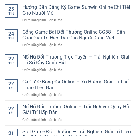
789
Cách
Online
Club
Hướng Dẫn Đăng Ký Game Sunwin Online Chi Tiết
Hiểu
Linh
25
Đăng
Và
Cho Người Mới
Hoạt
Th5
Nhập
Tiếp
ở
Chức năng bình luận bị tắt
Game
Cận
Hướng
Online
Hiệu
Dẫn
Cổng Game Bài Đổi Thưởng Online GG88 – Sân
Nhanh
Quả
24
Đăng
Và
Chơi Giải Trí Hiện Đại Cho Người Dùng Việt
Cho
Th5
Ký
An
Người
ở
Chức năng bình luận bị tắt
Game
Toàn
Mới
Cổng
Sunwin
Game
Nổ Hũ Đổi Thưởng Trực Tuyến – Trải Nghiệm Giải
Online
22
Bài
Chi
Trí Số Đầy Cuốn Hút
Th5
Đổi
Tiết
ở
Chức năng bình luận bị tắt
Thưởng
Cho
Nổ
Online
Người
Hũ
Cá Cược Bóng Đá Online – Xu Hướng Giải Trí Thể
GG88
Mới
22
Đổi
–
Thao Hiện Đại
Th5
Thưởng
Sân
ở
Chức năng bình luận bị tắt
Trực
Chơi
Cá
Tuyến
Giải
Cược
Nổ Hũ Đổi Thưởng Online – Trải Nghiệm Quay Hũ
–
Trí
22
Bóng
Trải
Giải Trí Hấp Dẫn
Hiện
Th5
Đá
Nghiệm
Đại
ở
Chức năng bình luận bị tắt
Online
Giải
Cho
Nổ
–
Trí
Người
Hũ
Slot Game Đổi Thưởng – Trải Nghiệm Giải Trí Hiện
Xu
Số
21
Dùng
Đổi
Hướng