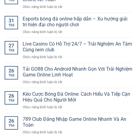
Th5
ở
Chức năng bình luận bị tắt
Nền
Tảng
Esports bóng đá online hấp dẫn – Xu hướng giải
31
Cá
trí hiện đại cho người chơi
Th5
Cược
ở
Chức năng bình luận bị tắt
Uy
Esports
Tín
bóng
Live Casino Có Hỗ Trợ 24/7 – Trải Nghiệm An Tâm
Cho
27
đá
Trải
Cùng iwin club
Th5
online
Nghiệm
ở
Chức năng bình luận bị tắt
hấp
Giải
Live
dẫn
Trí
Casino
Tải GO88 Cho Android Nhanh Gọn Với Trải Nghiệm
–
Online
26
Có
Xu
Game Online Linh Hoạt
An
Th5
Hỗ
hướng
Toàn
ở
Chức năng bình luận bị tắt
Trợ
giải
Tải
24/7
trí
GO88
Kèo Cược Bóng Đá Online: Cách Hiểu Và Tiếp Cận
–
hiện
26
Cho
Trải
Hiệu Quả Cho Người Mới
đại
Th5
Android
Nghiệm
cho
ở
Chức năng bình luận bị tắt
Nhanh
An
người
Kèo
Gọn
Tâm
chơi
Cược
789 Club Đăng Nhập Game Online Nhanh Và An
Với
Cùng
26
Bóng
Trải
Toàn
iwin
Th5
Đá
Nghiệm
club
ở
Chức năng bình luận bị tắt
Online:
Game