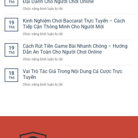
Đại Dành Cho Người Chơi Online
Đầy
Việt
Th5
Thưởng
Giải
Cuốn
ở
Chức năng bình luận bị tắt
Online
Trí
Hút
Slot
–
Thể
Game
Kinh Nghiệm Chơi Baccarat Trực Tuyến – Cách
Trải
Thao
19
Đổi
Nghiệm
Tiếp Cận Thông Minh Cho Người Mới
Hiện
Th5
Thưởng
Quay
Đại
ở
Chức năng bình luận bị tắt
–
Hũ
Kinh
Trải
Giải
Nghiệm
Cách Rút Tiền Game Bài Nhanh Chóng – Hướng
Nghiệm
Trí
19
Chơi
Giải
Dẫn An Toàn Cho Người Chơi Online
Hấp
Th5
Baccarat
Trí
Dẫn
ở
Chức năng bình luận bị tắt
Trực
Hiện
Cách
Tuyến
Đại
Rút
Vai Trò Tác Giả Trong Nội Dung Cá Cược Trực
–
Dành
18
Tiền
Cách
Tuyến
Cho
Th5
Game
Tiếp
Người
ở
Chức năng bình luận bị tắt
Bài
Cận
Chơi
Vai
Nhanh
Thông
Online
Trò
Chóng
Minh
Tác
–
Cho
Giả
Hướng
Người
Trong
Dẫn
Mới
Nội
An
Dung
Toàn
Cá
Cho
Cược
Người
Trực
Chơi