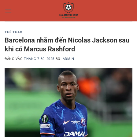
Bỏ
qua
nội
dung
THỂ THAO
Barcelona nhắm đến Nicolas Jackson sau
khi có Marcus Rashford
ĐĂNG VÀO
THÁNG 7 30, 2025
BỞI
ADMIN