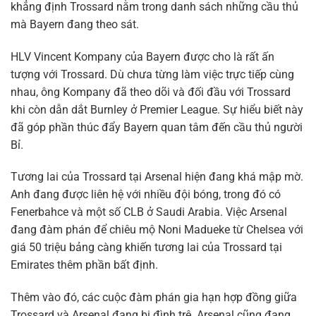
khẳng định Trossard nằm trong danh sách những cầu thủ
mà Bayern đang theo sát.
HLV Vincent Kompany của Bayern được cho là rất ấn
tượng với Trossard. Dù chưa từng làm việc trực tiếp cùng
nhau, ông Kompany đã theo dõi và đối đầu với Trossard
khi còn dẫn dắt Burnley ở Premier League. Sự hiểu biết này
đã góp phần thúc đẩy Bayern quan tâm đến cầu thủ người
Bỉ.
Tương lai của Trossard tại Arsenal hiện đang khá mập mờ.
Anh đang được liên hệ với nhiều đội bóng, trong đó có
Fenerbahce và một số CLB ở Saudi Arabia. Việc Arsenal
đang đàm phán để chiêu mộ Noni Madueke từ Chelsea với
giá 50 triệu bảng càng khiến tương lai của Trossard tại
Emirates thêm phần bất định.
Thêm vào đó, các cuộc đàm phán gia hạn hợp đồng giữa
Trossard và Arsenal đang bị đình trệ. Arsenal cũng đang