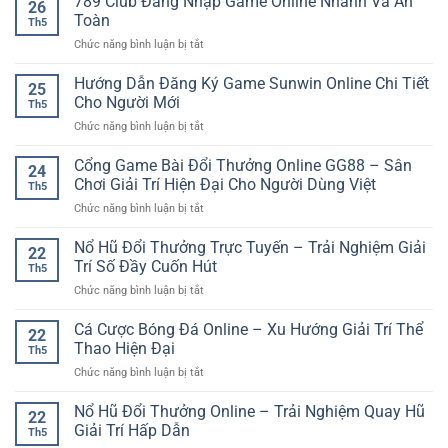
789 Club Đăng Nhập Game Online Nhanh Và An
Cùng
26
Bóng
Trải
Toàn
iwin
Th5
Đá
Nghiệm
club
ở
Chức năng bình luận bị tắt
Online:
Game
789
Cách
Online
Club
Hướng Dẫn Đăng Ký Game Sunwin Online Chi Tiết
Hiểu
Linh
25
Đăng
Và
Cho Người Mới
Hoạt
Th5
Nhập
Tiếp
ở
Chức năng bình luận bị tắt
Game
Cận
Hướng
Online
Hiệu
Dẫn
Cổng Game Bài Đổi Thưởng Online GG88 – Sân
Nhanh
Quả
24
Đăng
Và
Chơi Giải Trí Hiện Đại Cho Người Dùng Việt
Cho
Th5
Ký
An
Người
ở
Chức năng bình luận bị tắt
Game
Toàn
Mới
Cổng
Sunwin
Game
Nổ Hũ Đổi Thưởng Trực Tuyến – Trải Nghiệm Giải
Online
22
Bài
Chi
Trí Số Đầy Cuốn Hút
Th5
Đổi
Tiết
ở
Chức năng bình luận bị tắt
Thưởng
Cho
Nổ
Online
Người
Hũ
Cá Cược Bóng Đá Online – Xu Hướng Giải Trí Thể
GG88
Mới
22
Đổi
–
Thao Hiện Đại
Th5
Thưởng
Sân
ở
Chức năng bình luận bị tắt
Trực
Chơi
Cá
Tuyến
Giải
Cược
Nổ Hũ Đổi Thưởng Online – Trải Nghiệm Quay Hũ
–
Trí
22
Bóng
Trải
Giải Trí Hấp Dẫn
Hiện
Th5
Đá
Nghiệm
Đại