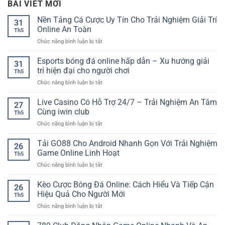
BÀI VIẾT MỚI
Nền Tảng Cá Cược Uy Tín Cho Trải Nghiệm Giải Trí
31
Online An Toàn
Th5
ở
Chức năng bình luận bị tắt
Nền
Tảng
Esports bóng đá online hấp dẫn – Xu hướng giải
31
Cá
trí hiện đại cho người chơi
Th5
Cược
ở
Chức năng bình luận bị tắt
Uy
Esports
Tín
bóng
Live Casino Có Hỗ Trợ 24/7 – Trải Nghiệm An Tâm
Cho
27
đá
Trải
Cùng iwin club
Th5
online
Nghiệm
ở
Chức năng bình luận bị tắt
hấp
Giải
Live
dẫn
Trí
Casino
Tải GO88 Cho Android Nhanh Gọn Với Trải Nghiệm
–
Online
26
Có
Xu
Game Online Linh Hoạt
An
Th5
Hỗ
hướng
Toàn
ở
Chức năng bình luận bị tắt
Trợ
giải
Tải
24/7
trí
GO88
Kèo Cược Bóng Đá Online: Cách Hiểu Và Tiếp Cận
–
hiện
26
Cho
Trải
Hiệu Quả Cho Người Mới
đại
Th5
Android
Nghiệm
cho
ở
Chức năng bình luận bị tắt
Nhanh
An
người
Kèo
Gọn
Tâm
chơi
Cược
Với