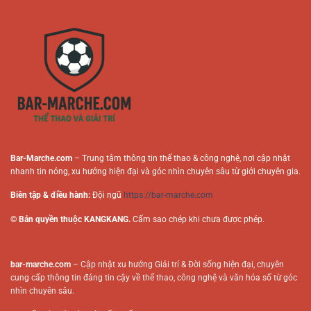
Dung
Toàn
Cá
Cho
Cược
Người
Trực
Chơi
Tuyến
Online
Bar-Marche.com
– Trung tâm thông tin thể thao & công nghệ, nơi cập nhật
nhanh tin nóng, xu hướng hiện đại và góc nhìn chuyên sâu từ giới chuyên gia.
Biên tập & điều hành:
Đội ngũ
https://bar-marche.com
© Bản quyền thuộc KANGKANG.
Cấm sao chép khi chưa được phép.
bar-marche.com
– Cập nhật xu hướng Giải trí & Đời sống hiện đại, chuyên
cung cấp thông tin đáng tin cậy về thể thao, công nghệ và văn hóa số từ góc
nhìn chuyên sâu.