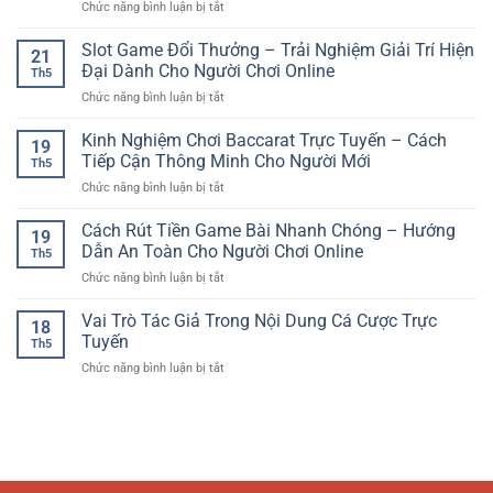
ở
Chức năng bình luận bị tắt
Online
Giải
Cho
Nổ
–
Trí
Người
Hũ
Slot Game Đổi Thưởng – Trải Nghiệm Giải Trí Hiện
Xu
Số
21
Dùng
Đổi
Hướng
Đại Dành Cho Người Chơi Online
Đầy
Việt
Th5
Thưởng
Giải
Cuốn
ở
Chức năng bình luận bị tắt
Online
Trí
Hút
Slot
–
Thể
Game
Kinh Nghiệm Chơi Baccarat Trực Tuyến – Cách
Trải
Thao
19
Đổi
Nghiệm
Tiếp Cận Thông Minh Cho Người Mới
Hiện
Th5
Thưởng
Quay
Đại
ở
Chức năng bình luận bị tắt
–
Hũ
Kinh
Trải
Giải
Nghiệm
Cách Rút Tiền Game Bài Nhanh Chóng – Hướng
Nghiệm
Trí
19
Chơi
Giải
Dẫn An Toàn Cho Người Chơi Online
Hấp
Th5
Baccarat
Trí
Dẫn
ở
Chức năng bình luận bị tắt
Trực
Hiện
Cách
Tuyến
Đại
Rút
Vai Trò Tác Giả Trong Nội Dung Cá Cược Trực
–
Dành
18
Tiền
Cách
Tuyến
Cho
Th5
Game
Tiếp
Người
ở
Chức năng bình luận bị tắt
Bài
Cận
Chơi
Vai
Nhanh
Thông
Online
Trò
Chóng
Minh
Tác
–
Cho
Giả
Hướng
Người
Trong
Dẫn
Mới
Nội
An