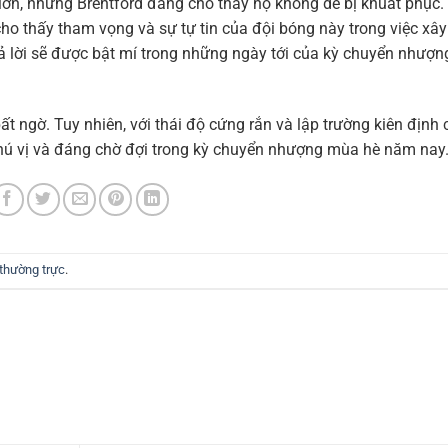
 lớn, nhưng Brentford đang cho thấy họ không dễ bị khuất phục.
o thấy tham vọng và sự tự tin của đội bóng này trong việc xây
rả lời sẽ được bật mí trong những ngày tới của kỳ chuyển nhượn
t ngờ. Tuy nhiên, với thái độ cứng rắn và lập trường kiên định 
thú vị và đáng chờ đợi trong kỳ chuyển nhượng mùa hè năm nay
 thường trực
.