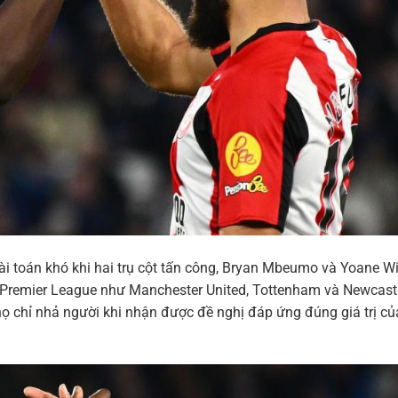
i toán khó khi hai trụ cột tấn công, Bryan Mbeumo và Yoane Wi
n Premier League như Manchester United, Tottenham và Newcast
họ chỉ nhả người khi nhận được đề nghị đáp ứng đúng giá trị củ