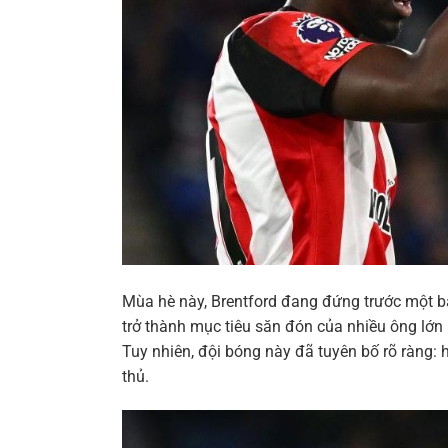
Mùa hè này, Brentford đang đứng trước một bà
trở thành mục tiêu săn đón của nhiều ông lớ
Tuy nhiên, đội bóng này đã tuyên bố rõ ràng: 
thủ.