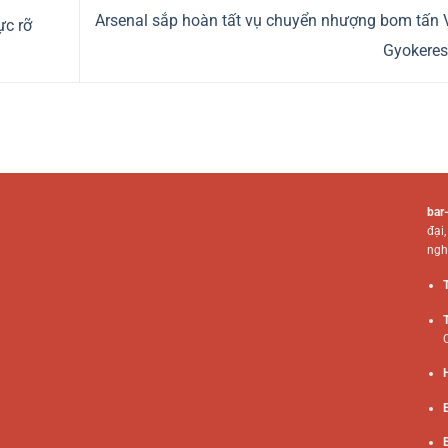
Arsenal sắp hoàn tất vụ chuyển nhượng bom tấn V
ực rỡ
Gyokere
bar
đại
ngh
T