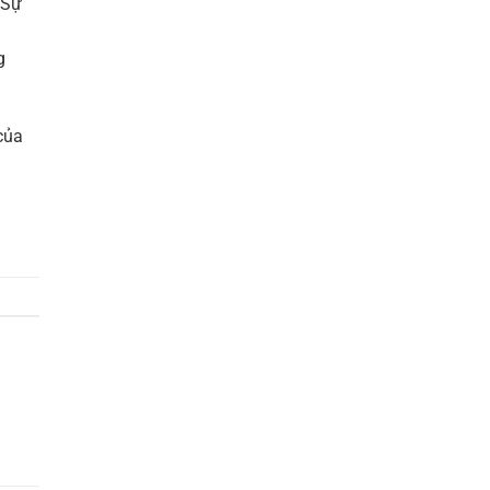
 Sự
Nội
Toàn
Dung
Cho
Cá
Người
g
Cược
Chơi
Trực
Online
Tuyến
của
.