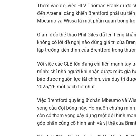
Thêm vào đó, việc HLV Thomas Frank được cho
đến Arsenal càng khiến Brentford phải ưu tiên 
Mbeumo và Wissa là một phần quan trọng tro
Giám đốc thể thao Phil Giles đã lên tiếng kh
không có lời đề nghị nào đúng giá trị của Bren
lập trường kiên định của Brentford trong thươ
Với việc các CLB lớn đang chi tiền mạnh tay t
mình: chỉ nhả người khi nhận được mức giá hợ
bảo được nguồn lực tài chính, vừa duy trì đư
2025/26 một cách tốt nhất.
Việc Brentford quyết giữ chân Mbeumo và Wiss
vọng của đội bóng này. Họ muốn chứng minh r
còn có tham vọng xây dựng một đội hình mạnh
góp phần củng cố hình ảnh và vị thế của Bren