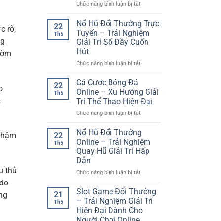
Chi
ở
Chức năng bình luận bị tắt
Tiết
Cổng
Cho
Game
Nổ Hũ Đổi Thưởng Trực
22
c rỡ,
Người
Bài
Tuyến – Trải Nghiệm
Th5
Mới
Đổi
ng
Giải Trí Số Đầy Cuốn
Thưởng
Hút
 gờm
Online
GG88
ở
Chức năng bình luận bị tắt
–
Nổ
Sân
Hũ
Cá Cược Bóng Đá
22
o
Chơi
Đổi
Online – Xu Hướng Giải
Th5
Giải
Thưởng
c
Trí Thể Thao Hiện Đại
Trí
Trực
Hiện
ở
Chức năng bình luận bị tắt
Tuyến
Đại
Cá
–
Cho
Cược
Trải
Nổ Hũ Đổi Thưởng
22
 Thậm
Người
Bóng
Nghiệm
Online – Trải Nghiệm
Th5
Dùng
Đá
Giải
Quay Hũ Giải Trí Hấp
Việt
Online
Trí
Dẫn
–
Số
u thủ
Xu
Đầy
ở
Chức năng bình luận bị tắt
Hướng
Cuốn
Nổ
 do
Giải
Hút
Hũ
Slot Game Đổi Thưởng
21
ông
Trí
Đổi
– Trải Nghiệm Giải Trí
Th5
Thể
Thưởng
Hiện Đại Dành Cho
Thao
Online
Người Chơi Online