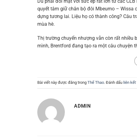
Dù phải đối mặt với sức ép rất lớn từ các CLB
quyết tâm giữ chân bộ đôi Mbeumo – Wissa ch
dựng tương lai. Liệu họ có thành công? Câu t
mùa hè.
Thị trường chuyển nhượng vẫn còn rất nhiều bấ
mình, Brentford đang tạo ra một câu chuyện 
Bài viết này được đăng trong
Thể Thao
. Đánh dấu
liên kết
ADMIN