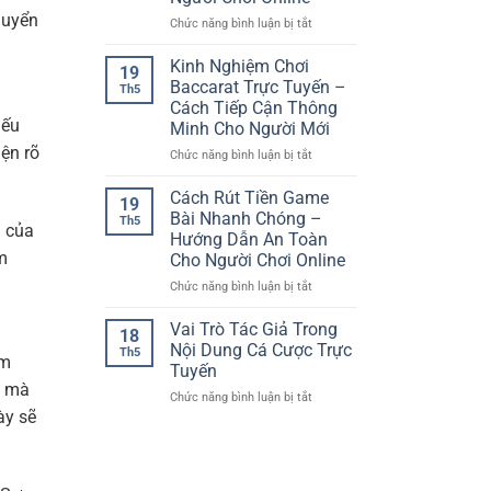
Hiện
–
huyển
Đại
Trải
ở
Chức năng bình luận bị tắt
Nghiệm
Slot
Quay
Game
Kinh Nghiệm Chơi
19
Hũ
Đổi
Baccarat Trực Tuyến –
Th5
Giải
Thưởng
Cách Tiếp Cận Thông
Trí
–
nếu
Minh Cho Người Mới
Hấp
Trải
iện rõ
Dẫn
Nghiệm
ở
Chức năng bình luận bị tắt
Giải
Kinh
Trí
Nghiệm
Cách Rút Tiền Game
19
Hiện
Chơi
Bài Nhanh Chóng –
Th5
g của
Đại
Baccarat
Hướng Dẫn An Toàn
Dành
Trực
m
Cho Người Chơi Online
Cho
Tuyến
Người
–
ở
Chức năng bình luận bị tắt
Chơi
Cách
Cách
Online
Tiếp
Rút
Vai Trò Tác Giả Trong
18
Cận
Tiền
Nội Dung Cá Cược Trực
Th5
Thông
am
Game
Tuyến
Minh
Bài
, mà
Cho
ở
Chức năng bình luận bị tắt
Nhanh
ày sẽ
Người
Vai
Chóng
Mới
Trò
–
Tác
Hướng
Giả
Dẫn
Trong
An