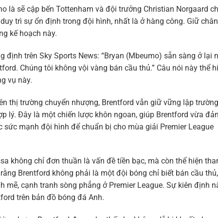
 là sẽ cập bến Tottenham và đội trưởng Christian Norgaard c
duy trì sự ổn định trong đội hình, nhất là ở hàng công. Giữ chân
ng kế hoạch này.
ẳng định trên Sky Sports News: “Bryan (Mbeumo) sẵn sàng ở lại 
tford. Chúng tôi không vội vàng bán cầu thủ.” Câu nói này thể h
ng vụ này.
rên thị trường chuyển nhượng, Brentford vẫn giữ vững lập trườn
p lý. Đây là một chiến lược khôn ngoan, giúp Brentford vừa đả
ợc sức mạnh đội hình để chuẩn bị cho mùa giải Premier League
a không chỉ đơn thuần là vấn đề tiền bạc, mà còn thể hiện th
ằng Brentford không phải là một đội bóng chỉ biết bán cầu thủ
 mẽ, cạnh tranh sòng phẳng ở Premier League. Sự kiên định n
tford trên bản đồ bóng đá Anh.