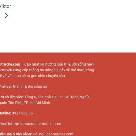
iktor
s
-marche.com
– Cập nhật xu hướng Giải trí & Đời sống hiện
, chuyên cung cấp thông tin đáng tin cậy về thể thao, công
ệ và văn hóa số từ góc nhìn chuyên sâu.
hể loại:
Giải trí & Đời sống số
Trụ sở làm việc:
Tầng 6, Tòa nhà GIC, 33 Lê Trung Nghĩa,
Quận Tân Bình, TP. Hồ Chí Minh
Hotline:
0931.289.651
Email hỗ trợ:
contact@bar-marche.com
Biên tập & vận hành:
Đội ngũ
bar-marche.com