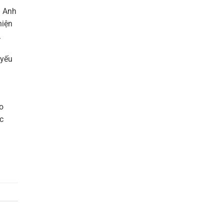
Nội
Toàn
. Anh
Dung
Cho
hiện
Cá
Người
Cược
Chơi
.
Trực
Online
Tuyến
 yếu
o
c