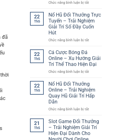
Chi
ở
Chức năng bình luận bị tắt
Tiết
Cổng
Cho
Game
Nổ Hũ Đổi Thưởng Trực
22
Người
Bài
Tuyến – Trải Nghiệm
Th5
Mới
Đổi
Giải Trí Số Đầy Cuốn
Thưởng
Hút
Online
a đã
GG88
ở
Chức năng bình luận bị tắt
về
–
Nổ
Sân
Hũ
Cá Cược Bóng Đá
iếu
22
Chơi
Đổi
Online – Xu Hướng Giải
Th5
Giải
Thưởng
Trí Thể Thao Hiện Đại
Trí
Trực
Hiện
ở
Chức năng bình luận bị tắt
Tuyến
thời
Đại
Cá
–
Cho
Cược
Trải
Nổ Hũ Đổi Thưởng
22
Người
Bóng
Nghiệm
Online – Trải Nghiệm
ối
Th5
Dùng
Đá
Giải
Quay Hũ Giải Trí Hấp
các
Việt
Online
Trí
Dẫn
–
Số
Xu
Đầy
ở
Chức năng bình luận bị tắt
Hướng
Cuốn
Nổ
Giải
Hút
Hũ
Slot Game Đổi Thưởng
21
Trí
Đổi
– Trải Nghiệm Giải Trí
s
Th5
Thể
Thưởng
Hiện Đại Dành Cho
Thao
Online
Người Chơi Online