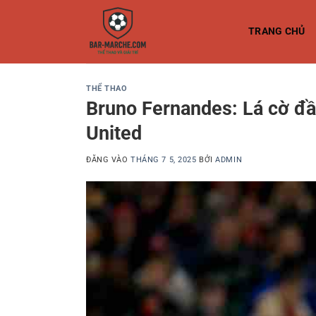
Bỏ
qua
TRANG CHỦ
nội
dung
THỂ THAO
Bruno Fernandes: Lá cờ đầ
United
ĐĂNG VÀO
THÁNG 7 5, 2025
BỞI
ADMIN