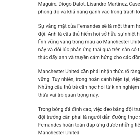
Maguire, Diogo Dalot, Lisandro Martinez, Cas
phong độ và khả năng gánh vác trọng trách lớ
Sự vắng mặt của Fernandes sẽ là một thảm h
đội. Anh là cầu thủ hiếm hoi sở hữu sự nhiệt 
lĩnh vững vàng trong màu áo Manchester Unite
nảy và đôi lúc phản ứng thái quá trên sân có 
thúc đẩy anh và truyền cảm hứng cho các đồn
Manchester United cần phải nhận thức rõ ràng
vững. Tuy nhiên, trong hoàn cảnh hiện tại, việ
Những cầu thủ trẻ cần học hỏi từ kinh nghiệm
thừa vai trò quan trọng này.
Trong bóng đá đỉnh cao, việc đeo băng đội tr
đội trưởng cần phải là người dẫn đường thực 
Fernandes hoàn toàn đáp ứng được những tiêu 
Manchester United.