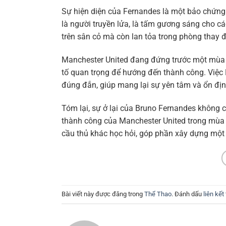
Sự hiện diện của Fernandes là một bảo chứng 
là người truyền lửa, là tấm gương sáng cho c
trên sân cỏ mà còn lan tỏa trong phòng thay 
Manchester United đang đứng trước một mùa gi
tố quan trọng để hướng đến thành công. Việc 
đúng đắn, giúp mang lại sự yên tâm và ổn địn
Tóm lại, sự ở lại của Bruno Fernandes không c
thành công của Manchester United trong mùa g
cầu thủ khác học hỏi, góp phần xây dựng một
Bài viết này được đăng trong
Thể Thao
. Đánh dấu
liên kết