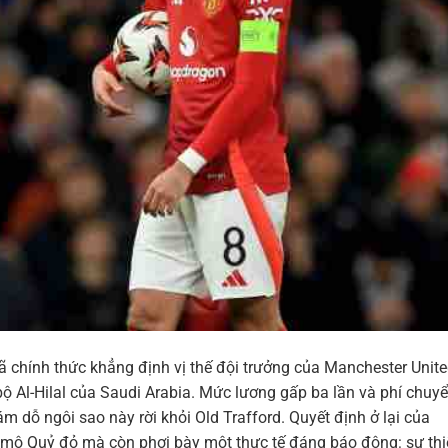
ã chính thức khẳng định vị thế đội trưởng của Manchester Unit
 bộ Al-Hilal của Saudi Arabia. Mức lương gấp ba lần và phí chuy
m dỗ ngôi sao này rời khỏi Old Trafford. Quyết định ở lại của
m mộ Quỷ đỏ mà còn phơi bày một thực tế đáng báo động: sự th