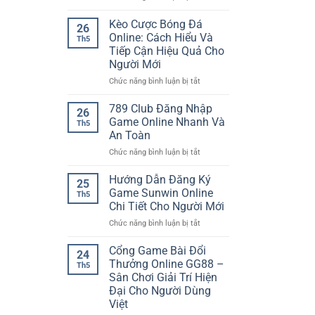
Trải
cho
Tải
Nghiệm
người
GO88
Kèo Cược Bóng Đá
26
An
chơi
Cho
Online: Cách Hiểu Và
Th5
Tâm
Android
Tiếp Cận Hiệu Quả Cho
Cùng
Nhanh
Người Mới
iwin
Gọn
club
Với
ở
Chức năng bình luận bị tắt
Trải
Kèo
Nghiệm
Cược
789 Club Đăng Nhập
26
Game
Bóng
Game Online Nhanh Và
Th5
Online
Đá
An Toàn
Linh
Online:
Hoạt
ở
Chức năng bình luận bị tắt
Cách
789
Hiểu
Club
Và
Hướng Dẫn Đăng Ký
25
Đăng
Tiếp
Game Sunwin Online
Th5
Nhập
Cận
Chi Tiết Cho Người Mới
Game
Hiệu
ở
Chức năng bình luận bị tắt
Online
Quả
Hướng
Nhanh
Cho
Dẫn
Và
Người
Cổng Game Bài Đổi
24
Đăng
An
Mới
Thưởng Online GG88 –
Th5
Ký
Toàn
Sân Chơi Giải Trí Hiện
Game
Đại Cho Người Dùng
Sunwin
Việt
Online