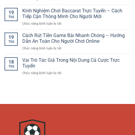
Trí
Hút
Slot
–
Thể
Game
Kinh Nghiệm Chơi Baccarat Trực Tuyến – Cách
Trải
Thao
19
Đổi
Nghiệm
Tiếp Cận Thông Minh Cho Người Mới
Hiện
Th5
Thưởng
Quay
Đại
ở
Chức năng bình luận bị tắt
–
Hũ
Kinh
Trải
Giải
Nghiệm
Cách Rút Tiền Game Bài Nhanh Chóng – Hướng
Nghiệm
Trí
19
Chơi
Giải
Dẫn An Toàn Cho Người Chơi Online
Hấp
Th5
Baccarat
Trí
Dẫn
ở
Chức năng bình luận bị tắt
Trực
Hiện
Cách
Tuyến
Đại
Rút
Vai Trò Tác Giả Trong Nội Dung Cá Cược Trực
–
Dành
18
Tiền
Cách
Tuyến
Cho
Th5
Game
Tiếp
Người
ở
Chức năng bình luận bị tắt
Bài
Cận
Chơi
Vai
Nhanh
Thông
Online
Trò
Chóng
Minh
Tác
–
Cho
Giả
Hướng
Người
Trong
Dẫn
Mới
Nội
An
Dung
Toàn
Cá
Cho
Cược
Người
Trực
Chơi
Tuyến
Online