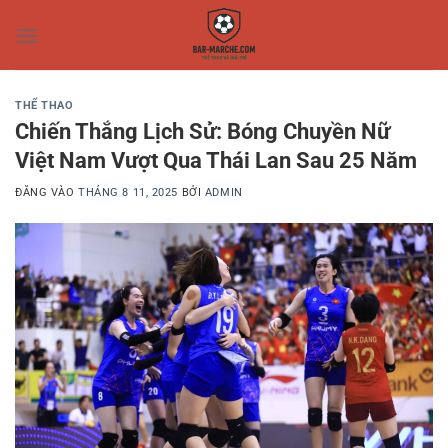
Bỏ
qua
nội
dung
THỂ THAO
Chiến Thắng Lịch Sử: Bóng Chuyền Nữ
Việt Nam Vượt Qua Thái Lan Sau 25 Năm
ĐĂNG VÀO
THÁNG 8 11, 2025
BỞI
ADMIN