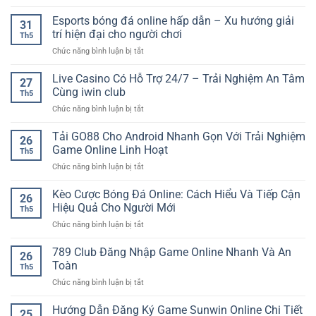
Nền
Tảng
Esports bóng đá online hấp dẫn – Xu hướng giải
31
Cá
trí hiện đại cho người chơi
Th5
Cược
ở
Chức năng bình luận bị tắt
Uy
Esports
Tín
bóng
Live Casino Có Hỗ Trợ 24/7 – Trải Nghiệm An Tâm
Cho
27
đá
Trải
Cùng iwin club
Th5
online
Nghiệm
ở
Chức năng bình luận bị tắt
hấp
Giải
Live
dẫn
Trí
Casino
Tải GO88 Cho Android Nhanh Gọn Với Trải Nghiệm
–
Online
26
Có
Xu
Game Online Linh Hoạt
An
Th5
Hỗ
hướng
Toàn
ở
Chức năng bình luận bị tắt
Trợ
giải
Tải
24/7
trí
GO88
Kèo Cược Bóng Đá Online: Cách Hiểu Và Tiếp Cận
–
hiện
26
Cho
Trải
Hiệu Quả Cho Người Mới
đại
Th5
Android
Nghiệm
cho
ở
Chức năng bình luận bị tắt
Nhanh
An
người
Kèo
Gọn
Tâm
chơi
Cược
789 Club Đăng Nhập Game Online Nhanh Và An
Với
Cùng
26
Bóng
Trải
Toàn
iwin
Th5
Đá
Nghiệm
club
ở
Chức năng bình luận bị tắt
Online:
Game
789
Cách
Online
Club
Hướng Dẫn Đăng Ký Game Sunwin Online Chi Tiết
Hiểu
Linh
25