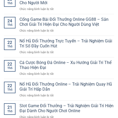
Đăng
Và
Cho Người Mới
Hoạt
Th5
Nhập
Tiếp
ở
Chức năng bình luận bị tắt
Game
Cận
Hướng
Online
Hiệu
Dẫn
Cổng Game Bài Đổi Thưởng Online GG88 – Sân
Nhanh
Quả
24
Đăng
Và
Chơi Giải Trí Hiện Đại Cho Người Dùng Việt
Cho
Th5
Ký
An
Người
ở
Chức năng bình luận bị tắt
Game
Toàn
Mới
Cổng
Sunwin
Game
Nổ Hũ Đổi Thưởng Trực Tuyến – Trải Nghiệm Giải
Online
22
Bài
Chi
Trí Số Đầy Cuốn Hút
Th5
Đổi
Tiết
ở
Chức năng bình luận bị tắt
Thưởng
Cho
Nổ
Online
Người
Hũ
Cá Cược Bóng Đá Online – Xu Hướng Giải Trí Thể
GG88
Mới
22
Đổi
–
Thao Hiện Đại
Th5
Thưởng
Sân
ở
Chức năng bình luận bị tắt
Trực
Chơi
Cá
Tuyến
Giải
Cược
Nổ Hũ Đổi Thưởng Online – Trải Nghiệm Quay Hũ
–
Trí
22
Bóng
Trải
Giải Trí Hấp Dẫn
Hiện
Th5
Đá
Nghiệm
Đại
ở
Chức năng bình luận bị tắt
Online
Giải
Cho
Nổ
–
Trí
Người
Hũ
Slot Game Đổi Thưởng – Trải Nghiệm Giải Trí Hiện
Xu
Số
21
Dùng
Đổi
Hướng
Đại Dành Cho Người Chơi Online
Đầy
Việt
Th5
Thưởng
Giải
Cuốn
ở
Chức năng bình luận bị tắt
Online