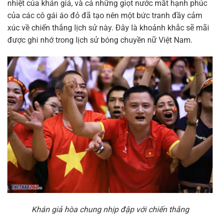
nhiệt của khán giả, và cả những giọt nước mắt hạnh phúc
của các cô gái áo đỏ đã tạo nên một bức tranh đầy cảm
xúc về chiến thắng lịch sử này. Đây là khoảnh khắc sẽ mãi
được ghi nhớ trong lịch sử bóng chuyền nữ Việt Nam.
Khán giả hòa chung nhịp đập với chiến thắng