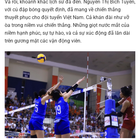
Và rồi, khoảnh khắc lịch sử đã đến. Nguyễn Thị Bích Tuyền,
với cú đập bóng quyết định, đã mang về chiến thắng
thuyết phục cho đội tuyển Việt Nam. Cả khán đài như vỡ
òa trong niềm vui chiến thắng. Những giọt nước mắt của
niềm hạnh phúc, sự tự hào, và cả sự xúc động đã lăn dài
trên gương mặt các vận động viên.