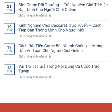
Trí
Người
Hũ
Slot Game Đổi Thưởng – Trải Nghiệm Giải Trí Hiện
Xu
Số
21
Dùng
Đổi
Hướng
Đại Dành Cho Người Chơi Online
Đầy
Việt
Th5
Thưởng
Giải
Cuốn
ở
Chức năng bình luận bị tắt
Online
Trí
Hút
Slot
–
Thể
Game
Kinh Nghiệm Chơi Baccarat Trực Tuyến – Cách
Trải
Thao
19
Đổi
Nghiệm
Tiếp Cận Thông Minh Cho Người Mới
Hiện
Th5
Thưởng
Quay
Đại
ở
Chức năng bình luận bị tắt
–
Hũ
Kinh
Trải
Giải
Nghiệm
Cách Rút Tiền Game Bài Nhanh Chóng – Hướng
Nghiệm
Trí
19
Chơi
Giải
Dẫn An Toàn Cho Người Chơi Online
Hấp
Th5
Baccarat
Trí
Dẫn
ở
Chức năng bình luận bị tắt
Trực
Hiện
Cách
Tuyến
Đại
Rút
Vai Trò Tác Giả Trong Nội Dung Cá Cược Trực
–
Dành
18
Tiền
Cách
Tuyến
Cho
Th5
Game
Tiếp
Người
ở
Chức năng bình luận bị tắt
Bài
Cận
Chơi
Vai
Nhanh
Thông
Online
Trò
Chóng
Minh
Tác
–
Cho
Giả
Hướng
Người
Trong
Dẫn
Mới
Nội
An
Dung
Toàn
Cá
Cho