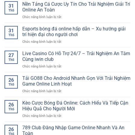
Nền Tảng Cá Cược Uy Tín Cho Trải Nghiệm Giải Trí
31
Online An Toàn
Th5
ở
Chức năng bình luận bị tắt
Nền
Tảng
Esports bóng đá online hấp dẫn – Xu hướng giải
31
Cá
trí hiện đại cho người chơi
Th5
Cược
ở
Chức năng bình luận bị tắt
Uy
Esports
Tín
bóng
Live Casino Có Hỗ Trợ 24/7 – Trải Nghiệm An Tâm
Cho
27
đá
Trải
Cùng iwin club
Th5
online
Nghiệm
ở
Chức năng bình luận bị tắt
hấp
Giải
Live
dẫn
Trí
Casino
Tải GO88 Cho Android Nhanh Gọn Với Trải Nghiệm
–
Online
26
Có
Xu
Game Online Linh Hoạt
An
Th5
Hỗ
hướng
Toàn
ở
Chức năng bình luận bị tắt
Trợ
giải
Tải
24/7
trí
GO88
Kèo Cược Bóng Đá Online: Cách Hiểu Và Tiếp Cận
–
hiện
26
Cho
Trải
Hiệu Quả Cho Người Mới
đại
Th5
Android
Nghiệm
cho
ở
Chức năng bình luận bị tắt
Nhanh
An
người
Kèo
Gọn
Tâm
chơi
Cược
789 Club Đăng Nhập Game Online Nhanh Và An
Với
Cùng
26
Bóng
Trải
Toàn
iwin
Th5