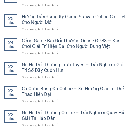
Đá
Nghiệm
club
ở
Chức năng bình luận bị tắt
Online:
Game
789
Cách
Online
Club
Hướng Dẫn Đăng Ký Game Sunwin Online Chi Tiết
Hiểu
Linh
25
Đăng
Và
Cho Người Mới
Hoạt
Th5
Nhập
Tiếp
ở
Chức năng bình luận bị tắt
Game
Cận
Hướng
Online
Hiệu
Dẫn
Cổng Game Bài Đổi Thưởng Online GG88 – Sân
Nhanh
Quả
24
Đăng
Và
Chơi Giải Trí Hiện Đại Cho Người Dùng Việt
Cho
Th5
Ký
An
Người
ở
Chức năng bình luận bị tắt
Game
Toàn
Mới
Cổng
Sunwin
Game
Nổ Hũ Đổi Thưởng Trực Tuyến – Trải Nghiệm Giải
Online
22
Bài
Chi
Trí Số Đầy Cuốn Hút
Th5
Đổi
Tiết
ở
Chức năng bình luận bị tắt
Thưởng
Cho
Nổ
Online
Người
Hũ
Cá Cược Bóng Đá Online – Xu Hướng Giải Trí Thể
GG88
Mới
22
Đổi
–
Thao Hiện Đại
Th5
Thưởng
Sân
ở
Chức năng bình luận bị tắt
Trực
Chơi
Cá
Tuyến
Giải
Cược
Nổ Hũ Đổi Thưởng Online – Trải Nghiệm Quay Hũ
–
Trí
22
Bóng
Trải
Giải Trí Hấp Dẫn
Hiện
Th5
Đá
Nghiệm
Đại
ở
Chức năng bình luận bị tắt
Online
Giải
Cho
Nổ
–