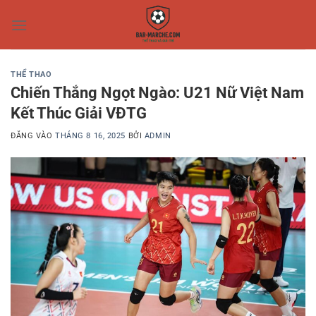
Bỏ
qua
nội
dung
THỂ THAO
Chiến Thắng Ngọt Ngào: U21 Nữ Việt Nam
Kết Thúc Giải VĐTG
ĐĂNG VÀO
THÁNG 8 16, 2025
BỞI
ADMIN