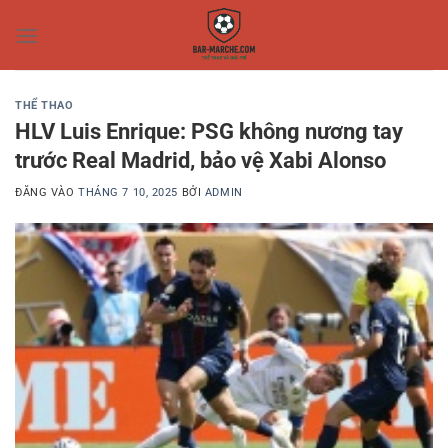
Bỏ
qua
nội
dung
THỂ THAO
HLV Luis Enrique: PSG không nương tay
trước Real Madrid, bảo vệ Xabi Alonso
ĐĂNG VÀO
THÁNG 7 10, 2025
BỞI
ADMIN