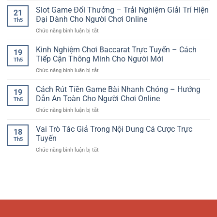
–
Trí
Người
Hũ
Slot Game Đổi Thưởng – Trải Nghiệm Giải Trí Hiện
Xu
Số
21
Dùng
Đổi
Hướng
Đại Dành Cho Người Chơi Online
Đầy
Việt
Th5
Thưởng
Giải
Cuốn
ở
Chức năng bình luận bị tắt
Online
Trí
Hút
Slot
–
Thể
Game
Kinh Nghiệm Chơi Baccarat Trực Tuyến – Cách
Trải
Thao
19
Đổi
Nghiệm
Tiếp Cận Thông Minh Cho Người Mới
Hiện
Th5
Thưởng
Quay
Đại
ở
Chức năng bình luận bị tắt
–
Hũ
Kinh
Trải
Giải
Nghiệm
Cách Rút Tiền Game Bài Nhanh Chóng – Hướng
Nghiệm
Trí
19
Chơi
Giải
Dẫn An Toàn Cho Người Chơi Online
Hấp
Th5
Baccarat
Trí
Dẫn
ở
Chức năng bình luận bị tắt
Trực
Hiện
Cách
Tuyến
Đại
Rút
Vai Trò Tác Giả Trong Nội Dung Cá Cược Trực
–
Dành
18
Tiền
Cách
Tuyến
Cho
Th5
Game
Tiếp
Người
ở
Chức năng bình luận bị tắt
Bài
Cận
Chơi
Vai
Nhanh
Thông
Online
Trò
Chóng
Minh
Tác
–
Cho
Giả
Hướng
Người
Trong
Dẫn
Mới
Nội
An
Dung
Toàn
Cá
Cho