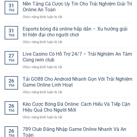
Nền Tảng Cá Cược Uy Tín Cho Trải Nghiệm Giải Trí
31
Online An Toàn
Th5
ở
Chức năng bình luận bị tắt
Nền
Tảng
Esports bóng đá online hấp dẫn – Xu hướng giải
31
Cá
trí hiện đại cho người chơi
Th5
Cược
ở
Chức năng bình luận bị tắt
Uy
Esports
Tín
bóng
Live Casino Có Hỗ Trợ 24/7 – Trải Nghiệm An Tâm
Cho
27
đá
Trải
Cùng iwin club
Th5
online
Nghiệm
ở
Chức năng bình luận bị tắt
hấp
Giải
Live
dẫn
Trí
Casino
Tải GO88 Cho Android Nhanh Gọn Với Trải Nghiệm
–
Online
26
Có
Xu
Game Online Linh Hoạt
An
Th5
Hỗ
hướng
Toàn
ở
Chức năng bình luận bị tắt
Trợ
giải
Tải
24/7
trí
GO88
Kèo Cược Bóng Đá Online: Cách Hiểu Và Tiếp Cận
–
hiện
26
Cho
Trải
Hiệu Quả Cho Người Mới
đại
Th5
Android
Nghiệm
cho
ở
Chức năng bình luận bị tắt
Nhanh
An
người
Kèo
Gọn
Tâm
chơi
Cược
789 Club Đăng Nhập Game Online Nhanh Và An
Với
Cùng
26
Bóng
Trải
Toàn
iwin
Th5