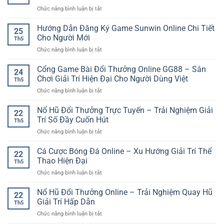
Đá
Nghiệm
club
ở
Chức năng bình luận bị tắt
Online:
Game
789
Cách
Online
Club
Hướng Dẫn Đăng Ký Game Sunwin Online Chi Tiết
Hiểu
Linh
25
Đăng
Và
Cho Người Mới
Hoạt
Th5
Nhập
Tiếp
ở
Chức năng bình luận bị tắt
Game
Cận
Hướng
Online
Hiệu
Dẫn
Cổng Game Bài Đổi Thưởng Online GG88 – Sân
Nhanh
Quả
24
Đăng
Và
Chơi Giải Trí Hiện Đại Cho Người Dùng Việt
Cho
Th5
Ký
An
Người
ở
Chức năng bình luận bị tắt
Game
Toàn
Mới
Cổng
Sunwin
Game
Nổ Hũ Đổi Thưởng Trực Tuyến – Trải Nghiệm Giải
Online
22
Bài
Chi
Trí Số Đầy Cuốn Hút
Th5
Đổi
Tiết
ở
Chức năng bình luận bị tắt
Thưởng
Cho
Nổ
Online
Người
Hũ
Cá Cược Bóng Đá Online – Xu Hướng Giải Trí Thể
GG88
Mới
22
Đổi
–
Thao Hiện Đại
Th5
Thưởng
Sân
ở
Chức năng bình luận bị tắt
Trực
Chơi
Cá
Tuyến
Giải
Cược
Nổ Hũ Đổi Thưởng Online – Trải Nghiệm Quay Hũ
–
Trí
22
Bóng
Trải
Giải Trí Hấp Dẫn
Hiện
Th5
Đá
Nghiệm
Đại
ở
Chức năng bình luận bị tắt
Online
Giải
Cho
Nổ
–