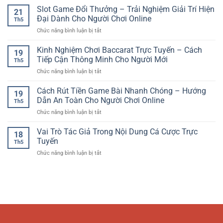
Trí
Người
Hũ
Slot Game Đổi Thưởng – Trải Nghiệm Giải Trí Hiện
Xu
Số
21
Dùng
Đổi
Hướng
Đại Dành Cho Người Chơi Online
Đầy
Việt
Th5
Thưởng
Giải
Cuốn
ở
Chức năng bình luận bị tắt
Online
Trí
Hút
Slot
–
Thể
Game
Kinh Nghiệm Chơi Baccarat Trực Tuyến – Cách
Trải
Thao
19
Đổi
Nghiệm
Tiếp Cận Thông Minh Cho Người Mới
Hiện
Th5
Thưởng
Quay
Đại
ở
Chức năng bình luận bị tắt
–
Hũ
Kinh
Trải
Giải
Nghiệm
Cách Rút Tiền Game Bài Nhanh Chóng – Hướng
Nghiệm
Trí
19
Chơi
Giải
Dẫn An Toàn Cho Người Chơi Online
Hấp
Th5
Baccarat
Trí
Dẫn
ở
Chức năng bình luận bị tắt
Trực
Hiện
Cách
Tuyến
Đại
Rút
Vai Trò Tác Giả Trong Nội Dung Cá Cược Trực
–
Dành
18
Tiền
Cách
Tuyến
Cho
Th5
Game
Tiếp
Người
ở
Chức năng bình luận bị tắt
Bài
Cận
Chơi
Vai
Nhanh
Thông
Online
Trò
Chóng
Minh
Tác
–
Cho
Giả
Hướng
Người
Trong
Dẫn
Mới
Nội
An
Dung
Toàn
Cá
Cho