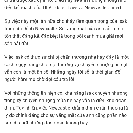
chưa được xác định rõ. Điều này sẽ ảnh hưởng không nhỏ
đến kế hoạch của HLV Eddie Howe và Newcastle United.
Sự việc này một lần nữa cho thấy tầm quan trọng của Isak
trong đội hình Newcastle. Sự vắng mặt của anh sẽ là một
tổn thất đáng kể, đặc biệt là trong bối cảnh mùa giải mới
sắp bắt đầu.
Việc Isak có thực sự chỉ bị chấn thương nhẹ hay đây là một
cách ngụy trang cho một thương vụ chuyển nhượng bí mật
vẫn còn là một ẩn số. Những ngày tới sẽ là thời gian để
người hâm mộ chờ đợi câu trả lời.
Với những thông tin hiện có, khả năng Isak chuyển nhượng
trong kỳ chuyển nhượng mùa hè này vẫn là điều khó đoán
định. Tuy nhiên, việc Newcastle khẳng định chấn thương là
lý do chính đáng cho sự vắng mặt của anh cũng phần nào
làm dịu bớt những đồn đoán không hay.