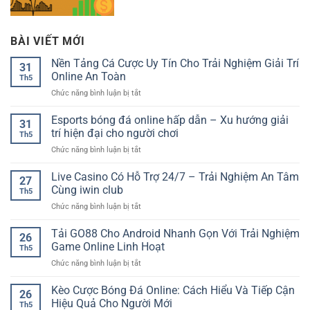
BÀI VIẾT MỚI
Nền Tảng Cá Cược Uy Tín Cho Trải Nghiệm Giải Trí
31
Online An Toàn
Th5
ở
Chức năng bình luận bị tắt
Nền
Tảng
Esports bóng đá online hấp dẫn – Xu hướng giải
31
Cá
trí hiện đại cho người chơi
Th5
Cược
ở
Chức năng bình luận bị tắt
Uy
Esports
Tín
bóng
Live Casino Có Hỗ Trợ 24/7 – Trải Nghiệm An Tâm
Cho
27
đá
Trải
Cùng iwin club
Th5
online
Nghiệm
ở
Chức năng bình luận bị tắt
hấp
Giải
Live
dẫn
Trí
Casino
Tải GO88 Cho Android Nhanh Gọn Với Trải Nghiệm
–
Online
26
Có
Xu
Game Online Linh Hoạt
An
Th5
Hỗ
hướng
Toàn
ở
Chức năng bình luận bị tắt
Trợ
giải
Tải
24/7
trí
GO88
Kèo Cược Bóng Đá Online: Cách Hiểu Và Tiếp Cận
–
hiện
26
Cho
Trải
Hiệu Quả Cho Người Mới
đại
Th5
Android