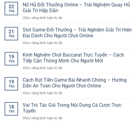
Cược
Nổ Hũ Đổi Thưởng Online – Trải Nghiệm Quay Hũ
–
Trí
22
Bóng
Trải
Giải Trí Hấp Dẫn
Hiện
Th5
Đá
Nghiệm
Đại
ở
Chức năng bình luận bị tắt
Online
Giải
Cho
Nổ
–
Trí
Người
Hũ
Slot Game Đổi Thưởng – Trải Nghiệm Giải Trí Hiện
Xu
Số
21
Dùng
Đổi
Hướng
Đại Dành Cho Người Chơi Online
Đầy
Việt
Th5
Thưởng
Giải
Cuốn
ở
Chức năng bình luận bị tắt
Online
Trí
Hút
Slot
–
Thể
Game
Kinh Nghiệm Chơi Baccarat Trực Tuyến – Cách
Trải
Thao
19
Đổi
Nghiệm
Tiếp Cận Thông Minh Cho Người Mới
Hiện
Th5
Thưởng
Quay
Đại
ở
Chức năng bình luận bị tắt
–
Hũ
Kinh
Trải
Giải
Nghiệm
Cách Rút Tiền Game Bài Nhanh Chóng – Hướng
Nghiệm
Trí
19
Chơi
Giải
Dẫn An Toàn Cho Người Chơi Online
Hấp
Th5
Baccarat
Trí
Dẫn
ở
Chức năng bình luận bị tắt
Trực
Hiện
Cách
Tuyến
Đại
Rút
Vai Trò Tác Giả Trong Nội Dung Cá Cược Trực
–
Dành
18
Tiền
Cách
Tuyến
Cho
Th5
Game
Tiếp
Người
ở
Chức năng bình luận bị tắt
Bài
Cận
Chơi
Vai
Nhanh
Thông
Online
Trò
Chóng
Minh
Tác
–
Cho