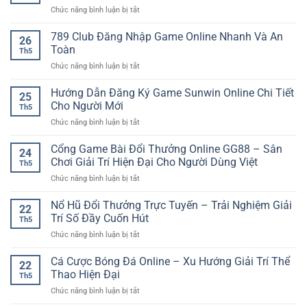
Nghiệm
cho
ở
Chức năng bình luận bị tắt
Nhanh
An
người
Kèo
Gọn
Tâm
chơi
Cược
789 Club Đăng Nhập Game Online Nhanh Và An
Với
Cùng
26
Bóng
Trải
Toàn
iwin
Th5
Đá
Nghiệm
club
ở
Chức năng bình luận bị tắt
Online:
Game
789
Cách
Online
Club
Hướng Dẫn Đăng Ký Game Sunwin Online Chi Tiết
Hiểu
Linh
25
Đăng
Và
Cho Người Mới
Hoạt
Th5
Nhập
Tiếp
ở
Chức năng bình luận bị tắt
Game
Cận
Hướng
Online
Hiệu
Dẫn
Cổng Game Bài Đổi Thưởng Online GG88 – Sân
Nhanh
Quả
24
Đăng
Và
Chơi Giải Trí Hiện Đại Cho Người Dùng Việt
Cho
Th5
Ký
An
Người
ở
Chức năng bình luận bị tắt
Game
Toàn
Mới
Cổng
Sunwin
Game
Nổ Hũ Đổi Thưởng Trực Tuyến – Trải Nghiệm Giải
Online
22
Bài
Chi
Trí Số Đầy Cuốn Hút
Th5
Đổi
Tiết
ở
Chức năng bình luận bị tắt
Thưởng
Cho
Nổ
Online
Người
Hũ
Cá Cược Bóng Đá Online – Xu Hướng Giải Trí Thể
GG88
Mới
22
Đổi
–
Thao Hiện Đại
Th5
Thưởng
Sân
ở
Chức năng bình luận bị tắt
Trực
Chơi
Cá
Tuyến
Giải