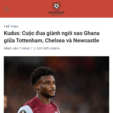
Bỏ
qua
nội
dung
THỂ THAO
Kudus: Cuộc đua giành ngôi sao Ghana
giữa Tottenham, Chelsea và Newcastle
ĐĂNG VÀO
THÁNG 7 2, 2025
BỞI
ADMIN