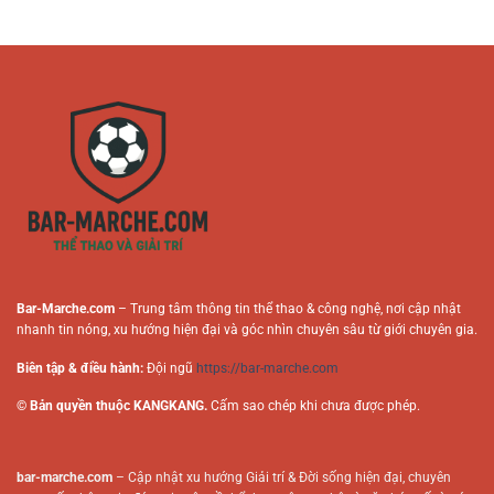
Giả
Hướng
Người
Trong
Dẫn
Mới
Nội
An
Dung
Toàn
Cá
Cho
Cược
Người
Trực
Chơi
Tuyến
Online
Bar-Marche.com
– Trung tâm thông tin thể thao & công nghệ, nơi cập nhật
nhanh tin nóng, xu hướng hiện đại và góc nhìn chuyên sâu từ giới chuyên gia.
Biên tập & điều hành:
Đội ngũ
https://bar-marche.com
© Bản quyền thuộc KANGKANG.
Cấm sao chép khi chưa được phép.
bar-marche.com
– Cập nhật xu hướng Giải trí & Đời sống hiện đại, chuyên