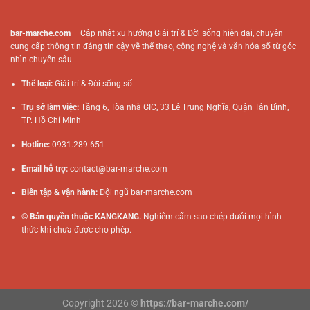
bar-marche.com
– Cập nhật xu hướng Giải trí & Đời sống hiện đại, chuyên
cung cấp thông tin đáng tin cậy về thể thao, công nghệ và văn hóa số từ góc
nhìn chuyên sâu.
Thể loại:
Giải trí & Đời sống số
Trụ sở làm việc:
Tầng 6, Tòa nhà GIC, 33 Lê Trung Nghĩa, Quận Tân Bình,
TP. Hồ Chí Minh
Hotline:
0931.289.651
Email hỗ trợ:
contact@bar-marche.com
Biên tập & vận hành:
Đội ngũ
bar-marche.com
© Bản quyền thuộc KANGKANG.
Nghiêm cấm sao chép dưới mọi hình
thức khi chưa được cho phép.
Copyright 2026 ©
https://bar-marche.com/