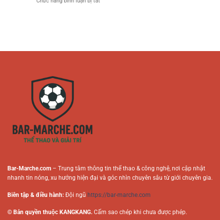
ở
Chức năng bình luận bị tắt
Bài
Cận
Chơi
Vai
Nhanh
Thông
Online
Trò
Chóng
Minh
Tác
–
Cho
Giả
Hướng
Người
Trong
Dẫn
Mới
Nội
An
Dung
Toàn
Cá
Cho
Cược
Người
Trực
Chơi
Tuyến
Online
Bar-Marche.com
– Trung tâm thông tin thể thao & công nghệ, nơi cập nhật
nhanh tin nóng, xu hướng hiện đại và góc nhìn chuyên sâu từ giới chuyên gia.
Biên tập & điều hành:
Đội ngũ
https://bar-marche.com
© Bản quyền thuộc KANGKANG.
Cấm sao chép khi chưa được phép.