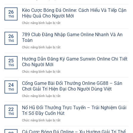
giải
Tải
24/7
trí
GO88
Kèo Cược Bóng Đá Online: Cách Hiểu Và Tiếp Cận
–
hiện
26
Cho
Trải
Hiệu Quả Cho Người Mới
đại
Th5
Android
Nghiệm
cho
ở
Chức năng bình luận bị tắt
Nhanh
An
người
Kèo
Gọn
Tâm
chơi
Cược
789 Club Đăng Nhập Game Online Nhanh Và An
Với
Cùng
26
Bóng
Trải
Toàn
iwin
Th5
Đá
Nghiệm
club
ở
Chức năng bình luận bị tắt
Online:
Game
789
Cách
Online
Club
Hướng Dẫn Đăng Ký Game Sunwin Online Chi Tiết
Hiểu
Linh
25
Đăng
Và
Cho Người Mới
Hoạt
Th5
Nhập
Tiếp
ở
Chức năng bình luận bị tắt
Game
Cận
Hướng
Online
Hiệu
Dẫn
Cổng Game Bài Đổi Thưởng Online GG88 – Sân
Nhanh
Quả
24
Đăng
Và
Chơi Giải Trí Hiện Đại Cho Người Dùng Việt
Cho
Th5
Ký
An
Người
ở
Chức năng bình luận bị tắt
Game
Toàn
Mới
Cổng
Sunwin
Game
Nổ Hũ Đổi Thưởng Trực Tuyến – Trải Nghiệm Giải
Online
22
Bài
Chi
Trí Số Đầy Cuốn Hút
Th5
Đổi
Tiết
ở
Chức năng bình luận bị tắt
Thưởng
Cho
Nổ
Online
Người
Hũ
Cá Cược Bóng Đá Online – Xu Hướng Giải Trí Thể
GG88
Mới