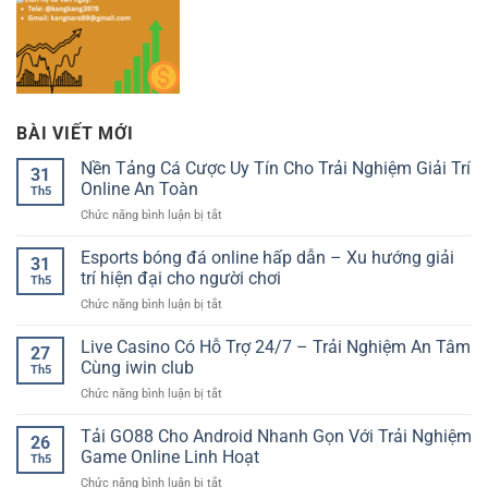
BÀI VIẾT MỚI
Nền Tảng Cá Cược Uy Tín Cho Trải Nghiệm Giải Trí
31
Online An Toàn
Th5
ở
Chức năng bình luận bị tắt
Nền
Tảng
Esports bóng đá online hấp dẫn – Xu hướng giải
31
Cá
trí hiện đại cho người chơi
Th5
Cược
ở
Chức năng bình luận bị tắt
Uy
Esports
Tín
bóng
Live Casino Có Hỗ Trợ 24/7 – Trải Nghiệm An Tâm
Cho
27
đá
Trải
Cùng iwin club
Th5
online
Nghiệm
ở
Chức năng bình luận bị tắt
hấp
Giải
Live
dẫn
Trí
Casino
Tải GO88 Cho Android Nhanh Gọn Với Trải Nghiệm
–
Online
26
Có
Xu
Game Online Linh Hoạt
An
Th5
Hỗ
hướng
Toàn
ở
Chức năng bình luận bị tắt
Trợ