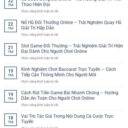
22
Đổi
–
Thao Hiện Đại
Th5
Thưởng
Sân
ở
Chức năng bình luận bị tắt
Trực
Chơi
Cá
Tuyến
Giải
Cược
Nổ Hũ Đổi Thưởng Online – Trải Nghiệm Quay Hũ
–
Trí
22
Bóng
Trải
Giải Trí Hấp Dẫn
Hiện
Th5
Đá
Nghiệm
Đại
ở
Chức năng bình luận bị tắt
Online
Giải
Cho
Nổ
–
Trí
Người
Hũ
Slot Game Đổi Thưởng – Trải Nghiệm Giải Trí Hiện
Xu
Số
21
Dùng
Đổi
Hướng
Đại Dành Cho Người Chơi Online
Đầy
Việt
Th5
Thưởng
Giải
Cuốn
ở
Chức năng bình luận bị tắt
Online
Trí
Hút
Slot
–
Thể
Game
Kinh Nghiệm Chơi Baccarat Trực Tuyến – Cách
Trải
Thao
19
Đổi
Nghiệm
Tiếp Cận Thông Minh Cho Người Mới
Hiện
Th5
Thưởng
Quay
Đại
ở
Chức năng bình luận bị tắt
–
Hũ
Kinh
Trải
Giải
Nghiệm
Cách Rút Tiền Game Bài Nhanh Chóng – Hướng
Nghiệm
Trí
19
Chơi
Giải
Dẫn An Toàn Cho Người Chơi Online
Hấp
Th5
Baccarat
Trí
Dẫn
ở
Chức năng bình luận bị tắt
Trực
Hiện
Cách
Tuyến
Đại
Rút
Vai Trò Tác Giả Trong Nội Dung Cá Cược Trực
–
Dành
18
Tiền
Cách
Tuyến
Cho
Th5
Game
Tiếp
Người