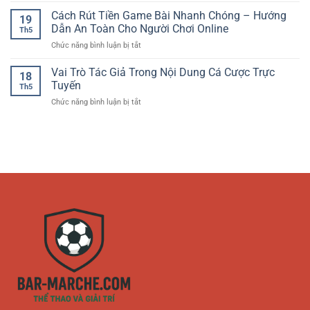
Trải
Giải
Nghiệm
Cách Rút Tiền Game Bài Nhanh Chóng – Hướng
Nghiệm
Trí
19
Chơi
Giải
Dẫn An Toàn Cho Người Chơi Online
Hấp
Th5
Baccarat
Trí
Dẫn
ở
Chức năng bình luận bị tắt
Trực
Hiện
Cách
Tuyến
Đại
Rút
Vai Trò Tác Giả Trong Nội Dung Cá Cược Trực
–
Dành
18
Tiền
Cách
Tuyến
Cho
Th5
Game
Tiếp
Người
ở
Chức năng bình luận bị tắt
Bài
Cận
Chơi
Vai
Nhanh
Thông
Online
Trò
Chóng
Minh
Tác
–
Cho
Giả
Hướng
Người
Trong
Dẫn
Mới
Nội
An
Dung
Toàn
Cá
Cho
Cược
Người
Trực
Chơi
Tuyến
Online