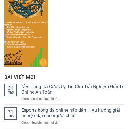
BÀI VIẾT MỚI
Nền Tảng Cá Cược Uy Tín Cho Trải Nghiệm Giải Trí
31
Online An Toàn
Th5
ở
Chức năng bình luận bị tắt
Nền
Tảng
Esports bóng đá online hấp dẫn – Xu hướng giải
31
Cá
trí hiện đại cho người chơi
Th5
Cược
ở
Chức năng bình luận bị tắt
Uy
Esports
Tín