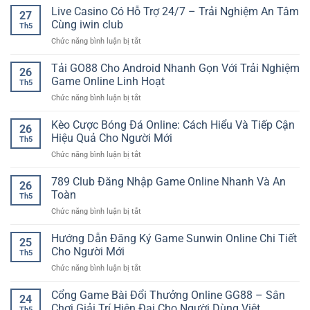
bóng
Live Casino Có Hỗ Trợ 24/7 – Trải Nghiệm An Tâm
Cho
27
đá
Trải
Cùng iwin club
Th5
online
Nghiệm
ở
Chức năng bình luận bị tắt
hấp
Giải
Live
dẫn
Trí
Casino
Tải GO88 Cho Android Nhanh Gọn Với Trải Nghiệm
–
Online
26
Có
Xu
Game Online Linh Hoạt
An
Th5
Hỗ
hướng
Toàn
ở
Chức năng bình luận bị tắt
Trợ
giải
Tải
24/7
trí
GO88
Kèo Cược Bóng Đá Online: Cách Hiểu Và Tiếp Cận
–
hiện
26
Cho
Trải
Hiệu Quả Cho Người Mới
đại
Th5
Android
Nghiệm
cho
ở
Chức năng bình luận bị tắt
Nhanh
An
người
Kèo
Gọn
Tâm
chơi
Cược
789 Club Đăng Nhập Game Online Nhanh Và An
Với
Cùng
26
Bóng
Trải
Toàn
iwin
Th5
Đá
Nghiệm
club
ở
Chức năng bình luận bị tắt
Online:
Game
789
Cách
Online
Club
Hướng Dẫn Đăng Ký Game Sunwin Online Chi Tiết
Hiểu
Linh
25
Đăng
Và
Cho Người Mới
Hoạt
Th5
Nhập
Tiếp
ở
Chức năng bình luận bị tắt
Game
Cận
Hướng
Online
Hiệu
Dẫn
Cổng Game Bài Đổi Thưởng Online GG88 – Sân
Nhanh
Quả
24
Đăng
Và
Chơi Giải Trí Hiện Đại Cho Người Dùng Việt
Cho
Th5