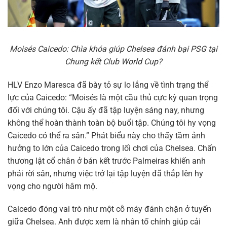
Moisés Caicedo: Chìa khóa giúp Chelsea đánh bại PSG tại
Chung kết Club World Cup?
HLV Enzo Maresca đã bày tỏ sự lo lắng về tình trạng thể
lực của Caicedo: “Moisés là một cầu thủ cực kỳ quan trọng
đối với chúng tôi. Cậu ấy đã tập luyện sáng nay, nhưng
không thể hoàn thành toàn bộ buổi tập. Chúng tôi hy vọng
Caicedo có thể ra sân.” Phát biểu này cho thấy tầm ảnh
hưởng to lớn của Caicedo trong lối chơi của Chelsea. Chấn
thương lật cổ chân ở bán kết trước Palmeiras khiến anh
phải rời sân, nhưng việc trở lại tập luyện đã thắp lên hy
vọng cho người hâm mộ.
Caicedo đóng vai trò như một cỗ máy đánh chặn ở tuyến
giữa Chelsea. Anh được xem là nhân tố chính giúp cải