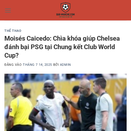
Bỏ
qua
nội
dung
THỂ THAO
Moisés Caicedo: Chìa khóa giúp Chelsea
đánh bại PSG tại Chung kết Club World
Cup?
ĐĂNG VÀO
THÁNG 7 14, 2025
BỞI
ADMIN