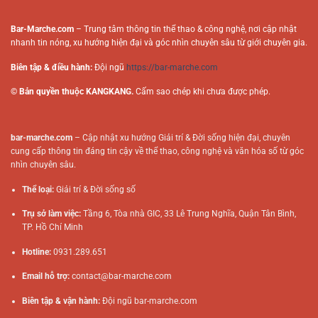
Bar-Marche.com
– Trung tâm thông tin thể thao & công nghệ, nơi cập nhật
nhanh tin nóng, xu hướng hiện đại và góc nhìn chuyên sâu từ giới chuyên gia.
Biên tập & điều hành:
Đội ngũ
https://bar-marche.com
© Bản quyền thuộc KANGKANG.
Cấm sao chép khi chưa được phép.
bar-marche.com
– Cập nhật xu hướng Giải trí & Đời sống hiện đại, chuyên
cung cấp thông tin đáng tin cậy về thể thao, công nghệ và văn hóa số từ góc
nhìn chuyên sâu.
Thể loại:
Giải trí & Đời sống số
Trụ sở làm việc:
Tầng 6, Tòa nhà GIC, 33 Lê Trung Nghĩa, Quận Tân Bình,
TP. Hồ Chí Minh
Hotline:
0931.289.651
Email hỗ trợ:
contact@bar-marche.com
Biên tập & vận hành:
Đội ngũ
bar-marche.com