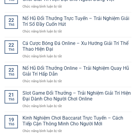
Ký
An
Người
ở
Chức năng bình luận bị tắt
Game
Toàn
Mới
Cổng
Sunwin
Game
Nổ Hũ Đổi Thưởng Trực Tuyến – Trải Nghiệm Giải
Online
22
Bài
Chi
Trí Số Đầy Cuốn Hút
Th5
Đổi
Tiết
ở
Chức năng bình luận bị tắt
Thưởng
Cho
Nổ
Online
Người
Hũ
Cá Cược Bóng Đá Online – Xu Hướng Giải Trí Thể
GG88
Mới
22
Đổi
–
Thao Hiện Đại
Th5
Thưởng
Sân
ở
Chức năng bình luận bị tắt
Trực
Chơi
Cá
Tuyến
Giải
Cược
Nổ Hũ Đổi Thưởng Online – Trải Nghiệm Quay Hũ
–
Trí
22
Bóng
Trải
Giải Trí Hấp Dẫn
Hiện
Th5
Đá
Nghiệm
Đại
ở
Chức năng bình luận bị tắt
Online
Giải
Cho
Nổ
–
Trí
Người
Hũ
Slot Game Đổi Thưởng – Trải Nghiệm Giải Trí Hiện
Xu
Số
21
Dùng
Đổi
Hướng
Đại Dành Cho Người Chơi Online
Đầy
Việt
Th5
Thưởng
Giải
Cuốn
ở
Chức năng bình luận bị tắt
Online
Trí
Hút
Slot
–
Thể
Game
Kinh Nghiệm Chơi Baccarat Trực Tuyến – Cách
Trải
Thao
19
Đổi
Nghiệm
Tiếp Cận Thông Minh Cho Người Mới
Hiện
Th5
Thưởng
Quay
Đại
ở
Chức năng bình luận bị tắt
–
Hũ
Kinh