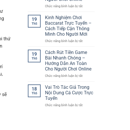
Hiện
–
Đại
Trải
ở
Chức năng bình luận bị tắt
hư
Nghiệm
Slot
Quay
Game
Kinh Nghiệm Chơi
ng
19
Hũ
Đổi
Baccarat Trực Tuyến –
Th5
Giải
Thưởng
Cách Tiếp Cận Thông
Trí
–
Minh Cho Người Mới
Hấp
Trải
i thứ
Dẫn
Nghiệm
ở
Chức năng bình luận bị tắt
ển
Giải
Kinh
Trí
Nghiệm
Cách Rút Tiền Game
19
Hiện
Chơi
Bài Nhanh Chóng –
Th5
Đại
Baccarat
Hướng Dẫn An Toàn
Dành
Trực
rí
Cho Người Chơi Online
Cho
Tuyến
u,
Người
–
ở
Chức năng bình luận bị tắt
Chơi
Cách
Cách
Online
Tiếp
Rút
Vai Trò Tác Giả Trong
18
Cận
Tiền
Nội Dung Cá Cược Trực
Th5
y sẽ
Thông
Game
Tuyến
Minh
Bài
Cho
ở
Chức năng bình luận bị tắt
Nhanh
Người
Vai
Chóng
Mới
Trò
–
Tác
Hướng
Giả
Dẫn
Trong
An