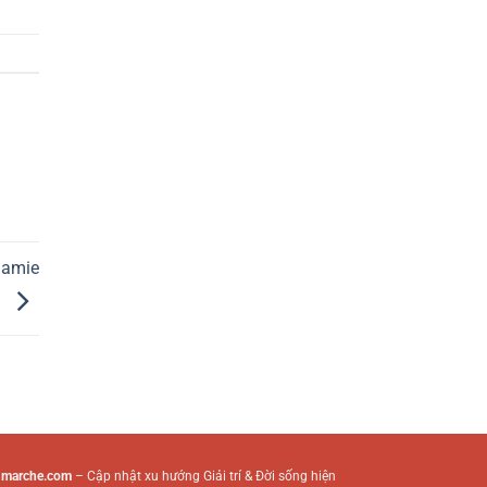
Nội
Toàn
Dung
Cho
Cá
Người
Cược
Chơi
Trực
Online
Tuyến
Jamie
’
-marche.com
– Cập nhật xu hướng Giải trí & Đời sống hiện