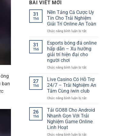
BÀI VIẾT MỚI
Nền Tảng Cá Cược Uy
31
Tín Cho Trải Nghiệm
Th5
Giải Trí Online An Toàn
ở
Chức năng bình luận bị tắt
Nền
Tảng
Esports bóng đá online
31
Cá
hấp dẫn – Xu hướng
Th5
Cược
giải trí hiện đại cho
Uy
người chơi
Tín
Cho
ở
Chức năng bình luận bị tắt
Trải
Esports
 ông
Nghiệm
bóng
Live Casino Có Hỗ Trợ
27
Giải
đá
c ban
24/7 – Trải Nghiệm An
Th5
Trí
online
Tâm Cùng iwin club
ức
Online
hấp
An
ở
Chức năng bình luận bị tắt
dẫn
Toàn
Live
–
Casino
Xu
Tải GO88 Cho Android
26
Có
hướng
Nhanh Gọn Với Trải
Th5
Hỗ
giải
Nghiệm Game Online
Trợ
trí
Linh Hoạt
24/7
hiện
–
đại
ở
Chức năng bình luận bị tắt