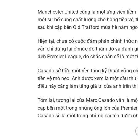
Manchester United cũng là một ứng viên tiề
một sự bổ sung chất lượng cho hàng tiền vệ,
sau khi cập bến Old Trafford mùa hè năm ngo
Hiện tại, chưa có cuộc đàm phán chính thức n
vẫn chỉ dừng lại ở mức độ thăm dò và đánh g
đến Premier League, đó chắc chắn sẽ là một
Casado sở hữu một nền tảng kỹ thuật vững chắc
tiền vệ mỏ neo. Anh được xem là một cầu thủ đ
điều này càng làm tăng giá trị của anh trên t
Tóm lại, tương lai của Marc Casado vẫn là mộ
cập bến một trong những ông lớn của Premier 
Casado sẽ là một trong những cái tên được n