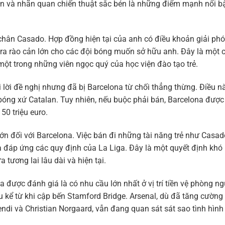
ện và nhãn quan chiến thuật sắc bén là những điểm mạnh nổi b
chân Casado. Hợp đồng hiện tại của anh có điều khoản giải ph
ạo ra rào cản lớn cho các đội bóng muốn sở hữu anh. Đây là một 
ột trong những viên ngọc quý của học viện đào tạo trẻ.
 lời đề nghị nhưng đã bị Barcelona từ chối thẳng thừng. Điều n
bóng xứ Catalan. Tuy nhiên, nếu buộc phải bán, Barcelona được
0 triệu euro.
 lớn đối với Barcelona. Việc bán đi những tài năng trẻ như Casad
à đáp ứng các quy định của La Liga. Đây là một quyết định khó
 tương lai lâu dài và hiện tại.
 được đánh giá là có nhu cầu lớn nhất ở vị trí tiền vệ phòng n
 kể từ khi cập bến Stamford Bridge. Arsenal, dù đã tăng cường
ndi và Christian Norgaard, vẫn đang quan sát sát sao tình hình