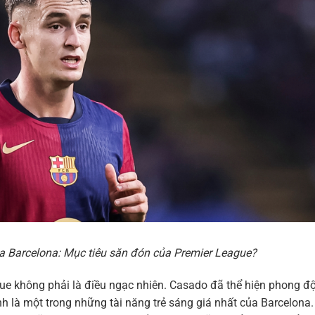
a Barcelona: Mục tiêu săn đón của Premier League?
ue không phải là điều ngạc nhiên. Casado đã thể hiện phong đ
h là một trong những tài năng trẻ sáng giá nhất của Barcelona