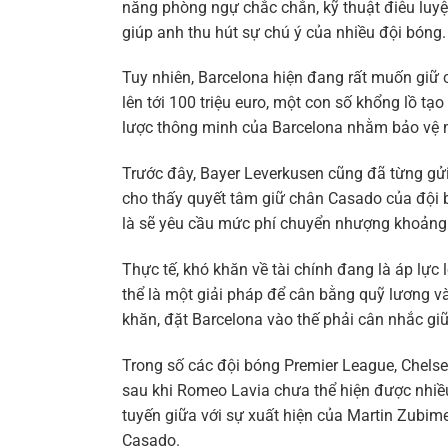
năng phòng ngự chắc chắn, kỹ thuật điêu luy
giúp anh thu hút sự chú ý của nhiều đội bóng.
Tuy nhiên, Barcelona hiện đang rất muốn giữ 
lên tới 100 triệu euro, một con số khổng lồ t
lược thông minh của Barcelona nhằm bảo vệ m
Trước đây, Bayer Leverkusen cũng đã từng gửi
cho thấy quyết tâm giữ chân Casado của đội 
là sẽ yêu cầu mức phí chuyển nhượng khoảng 5
Thực tế, khó khăn về tài chính đang là áp lực
thể là một giải pháp để cân bằng quỹ lương v
khăn, đặt Barcelona vào thế phải cân nhắc giữa
Trong số các đội bóng Premier League, Chelsea
sau khi Romeo Lavia chưa thể hiện được nhiều
tuyến giữa với sự xuất hiện của Martin Zubime
Casado.