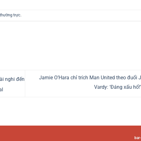
 thường trực
.
Jamie O’Hara chỉ trích Man United theo đuổi 
i nghi đến
Vardy: ‘Đáng xấu hổ!
al
bar