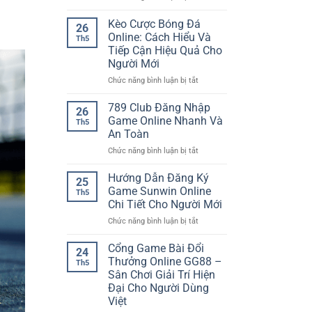
Trải
cho
Tải
Nghiệm
người
GO88
Kèo Cược Bóng Đá
26
An
chơi
Cho
Online: Cách Hiểu Và
Th5
Tâm
Android
Tiếp Cận Hiệu Quả Cho
Cùng
Nhanh
Người Mới
iwin
Gọn
club
Với
ở
Chức năng bình luận bị tắt
Trải
Kèo
Nghiệm
Cược
789 Club Đăng Nhập
26
Game
Bóng
Game Online Nhanh Và
Th5
Online
Đá
An Toàn
Linh
Online:
Hoạt
ở
Chức năng bình luận bị tắt
Cách
789
Hiểu
Club
Và
Hướng Dẫn Đăng Ký
25
Đăng
Tiếp
Game Sunwin Online
Th5
Nhập
Cận
Chi Tiết Cho Người Mới
Game
Hiệu
ở
Chức năng bình luận bị tắt
Online
Quả
Hướng
Nhanh
Cho
Dẫn
Và
Người
Cổng Game Bài Đổi
24
Đăng
An
Mới
Thưởng Online GG88 –
Th5
Ký
Toàn
Sân Chơi Giải Trí Hiện
Game
Đại Cho Người Dùng
Sunwin
Việt
Online