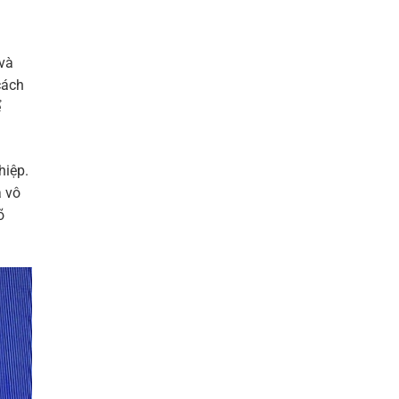
Nội
Toàn
Dung
Cho
Cá
Người
Cược
Chơi
 và
Trực
Online
cách
Tuyến
ể
hiệp.
à vô
õ