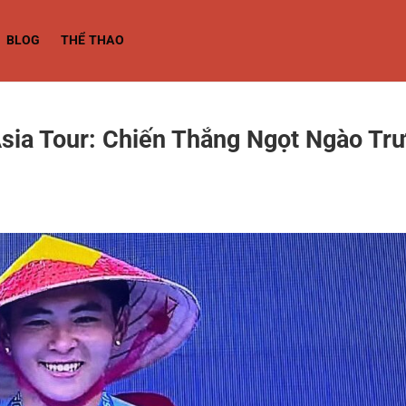
BLOG
THỂ THAO
sia Tour: Chiến Thắng Ngọt Ngào Tr