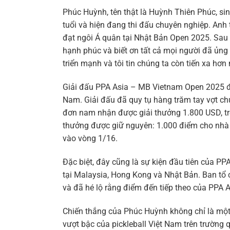
Phúc Huỳnh, tên thật là Huỳnh Thiên Phúc, si
tuổi và hiện đang thi đấu chuyên nghiệp. Anh
đạt ngôi Á quân tại Nhật Bản Open 2025. Sau k
hạnh phúc và biết ơn tất cả mọi người đã ủng 
triển mạnh và tôi tin chúng ta còn tiến xa hơn 
Giải đấu PPA Asia – MB Vietnam Open 2025 đá
Nam. Giải đấu đã quy tụ hàng trăm tay vợt ch
đơn nam nhận được giải thưởng 1.800 USD, tr
thưởng được giữ nguyên: 1.000 điểm cho nhà v
vào vòng 1/16.
Đặc biệt, đây cũng là sự kiện đầu tiên của PPA
tại Malaysia, Hong Kong và Nhật Bản. Ban tổ
và đã hé lộ rằng điểm đến tiếp theo của PPA A
Chiến thắng của Phúc Huỳnh không chỉ là một
vượt bậc của pickleball Việt Nam trên trường 