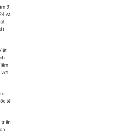
năm 3
24 và
rất
át
iệt
ịch
điểm
 vợt
 đó
ốc tế
triển
môn