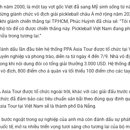
nh năm 2000, là một tay vợt gốc Việt đã sang Mỹ sinh sống từ 
 từng giành chức vô địch giải pickleball châu Á mở rộng năm 20
hi giành chiến thắng tại TP.HCM, Phúc Huỳnh đã chia sẻ: “Tôi 
hộ tôi để có được chiến thắng này. Pickleball Việt Nam đang ph
nữa trong tương lai.”
nh dấu lần đầu tiên hệ thống PPA Asia Tour được tổ chức tại V
uyên nghiệp và phong trào, diễn ra từ ngày 4 đến 7/9. Nhà vô đ
ong khi nội dung đôi có tổng giải thưởng 3.000 USD. Hệ thống 
ô địch, 800 điểm cho á quân và tối thiểu 100 điểm cho các tay
 Asia Tour được tổ chức ngoài trời, khác với các giải đấu trước
 chức đã đảm bảo các tiêu chuẩn sân bãi theo đúng quy định qu
sia Tour tại Việt Nam sẽ là thành phố Đà Nẵng.
 bước ngoặt trong sự nghiệp của anh mà còn đánh dấu sự phát 
quốc tế, mở ra nhiều triển vọng tươi sáng cho tương lai của bộ 