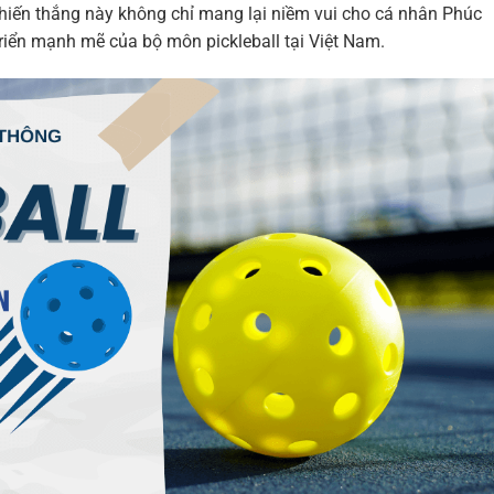
 Chiến thắng này không chỉ mang lại niềm vui cho cá nhân Phúc
iển mạnh mẽ của bộ môn pickleball tại Việt Nam.