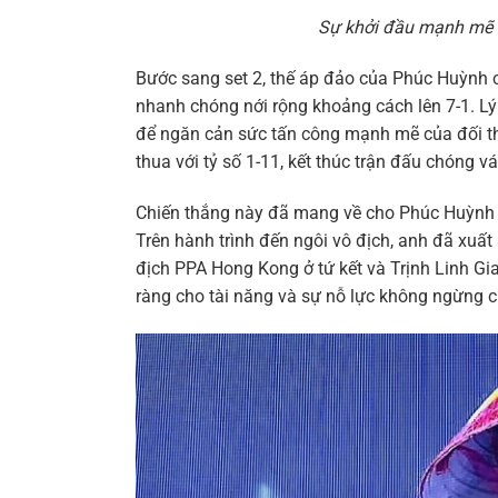
Sự khởi đầu mạnh mẽ 
Bước sang set 2, thế áp đảo của Phúc Huỳnh cà
nhanh chóng nới rộng khoảng cách lên 7-1. L
để ngăn cản sức tấn công mạnh mẽ của đối t
thua với tỷ số 1-11, kết thúc trận đấu chóng v
Chiến thắng này đã mang về cho Phúc Huỳnh d
Trên hành trình đến ngôi vô địch, anh đã xuấ
địch PPA Hong Kong ở tứ kết và Trịnh Linh Gi
ràng cho tài năng và sự nỗ lực không ngừng củ