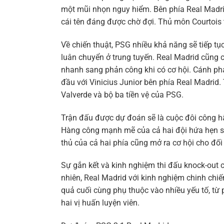
một mũi nhọn nguy hiểm. Bên phía Real Madrid
cái tên đáng được chờ đợi. Thủ môn Courtois t
Về chiến thuật, PSG nhiều khả năng sẽ tiếp tụ
luân chuyển ở trung tuyến. Real Madrid cũng c
nhanh sang phản công khi có cơ hội. Cánh ph
đầu với Vinicius Junior bên phía Real Madrid.
Valverde và bộ ba tiền vệ của PSG.
Trận đấu được dự đoán sẽ là cuộc đôi công hấ
Hàng công mạnh mẽ của cả hai đội hứa hẹn 
thủ của cả hai phía cũng mở ra cơ hội cho đố
Sự gắn kết và kinh nghiệm thi đấu knock-out c
nhiên, Real Madrid với kinh nghiệm chinh chi
quả cuối cùng phụ thuộc vào nhiều yếu tố, từ
hai vị huấn luyện viên.