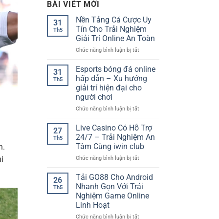
BÀI VIẾT MỚI
Nền Tảng Cá Cược Uy
31
Tín Cho Trải Nghiệm
Th5
Giải Trí Online An Toàn
ở
Chức năng bình luận bị tắt
Nền
Tảng
Esports bóng đá online
31
Cá
hấp dẫn – Xu hướng
Th5
Cược
giải trí hiện đại cho
Uy
người chơi
Tín
Cho
ở
Chức năng bình luận bị tắt
Trải
Esports
Nghiệm
bóng
Live Casino Có Hỗ Trợ
27
Giải
đá
24/7 – Trải Nghiệm An
Th5
Trí
online
Tâm Cùng iwin club
h.
Online
hấp
An
ở
i
Chức năng bình luận bị tắt
dẫn
Toàn
Live
–
Casino
Xu
Tải GO88 Cho Android
26
Có
hướng
Nhanh Gọn Với Trải
Th5
Hỗ
giải
Nghiệm Game Online
Trợ
trí
Linh Hoạt
24/7
hiện
–
đại
ở
Chức năng bình luận bị tắt