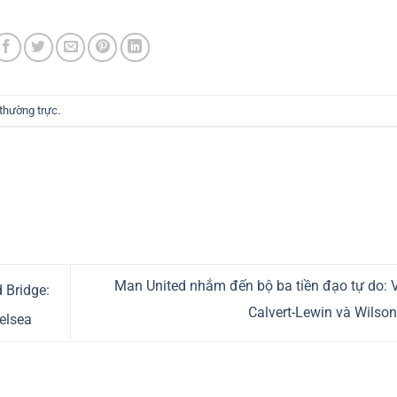
 thường trực
.
Man United nhắm đến bộ ba tiền đạo tự do: V
 Bridge:
Calvert-Lewin và Wilso
elsea