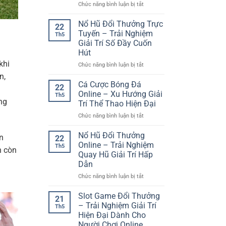
Chi
ở
Chức năng bình luận bị tắt
Tiết
Cổng
Cho
Game
Nổ Hũ Đổi Thưởng Trực
22
Người
Bài
Tuyến – Trải Nghiệm
Th5
Mới
Đổi
Giải Trí Số Đầy Cuốn
Thưởng
Hút
Online
khi
GG88
ở
Chức năng bình luận bị tắt
–
Nổ
n,
Sân
Hũ
Cá Cược Bóng Đá
22
Chơi
Đổi
Online – Xu Hướng Giải
Th5
Giải
Thưởng
ng
Trí Thể Thao Hiện Đại
Trí
Trực
Hiện
ở
Chức năng bình luận bị tắt
Tuyến
Đại
Cá
–
Cho
Cược
Trải
Nổ Hũ Đổi Thưởng
n
22
Người
Bóng
Nghiệm
Online – Trải Nghiệm
Th5
n còn
Dùng
Đá
Giải
Quay Hũ Giải Trí Hấp
Việt
Online
Trí
Dẫn
–
Số
Xu
Đầy
ở
Chức năng bình luận bị tắt
Hướng
Cuốn
Nổ
Giải
Hút
Hũ
Slot Game Đổi Thưởng
21
Trí
Đổi
– Trải Nghiệm Giải Trí
Th5
Thể
Thưởng
Hiện Đại Dành Cho
Thao
Online
Người Chơi Online