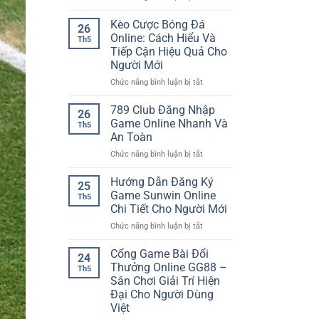
Trải
cho
Tải
Nghiệm
người
GO88
Kèo Cược Bóng Đá
26
An
chơi
Cho
Online: Cách Hiểu Và
Th5
Tâm
Android
Tiếp Cận Hiệu Quả Cho
Cùng
Nhanh
Người Mới
iwin
Gọn
club
Với
ở
Chức năng bình luận bị tắt
Trải
Kèo
Nghiệm
Cược
789 Club Đăng Nhập
26
Game
Bóng
Game Online Nhanh Và
Th5
Online
Đá
An Toàn
Linh
Online:
Hoạt
ở
Chức năng bình luận bị tắt
Cách
789
Hiểu
Club
Và
Hướng Dẫn Đăng Ký
25
Đăng
Tiếp
Game Sunwin Online
Th5
Nhập
Cận
Chi Tiết Cho Người Mới
Game
Hiệu
ở
Chức năng bình luận bị tắt
Online
Quả
Hướng
Nhanh
Cho
Dẫn
Và
Người
Cổng Game Bài Đổi
24
Đăng
An
Mới
Thưởng Online GG88 –
Th5
Ký
Toàn
Sân Chơi Giải Trí Hiện
Game
Đại Cho Người Dùng
Sunwin
Việt
Online