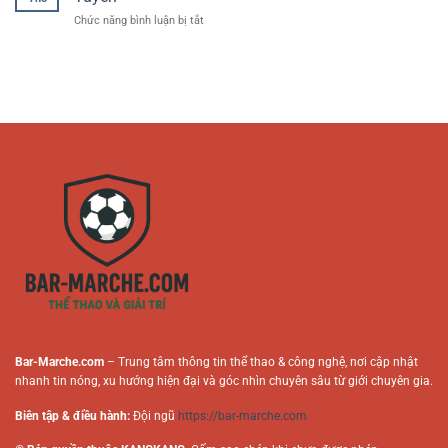
Game
Tiếp
Người
ở
Chức năng bình luận bị tắt
Bài
Cận
Chơi
Vai
Nhanh
Thông
Online
Trò
Chóng
Minh
Tác
–
Cho
Giả
Hướng
Người
Trong
Dẫn
Mới
Nội
An
Dung
Toàn
Cá
Cho
Cược
Người
Trực
Chơi
Tuyến
Online
Bar-Marche.com
– Trung tâm thông tin thể thao & công nghệ, nơi cập nhật
nhanh tin nóng, xu hướng hiện đại và góc nhìn chuyên sâu từ giới chuyên gia.
Biên tập & điều hành:
Đội ngũ
https://bar-marche.com