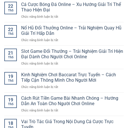
Hũ
Cá Cược Bóng Đá Online – Xu Hướng Giải Trí Thể
GG88
Mới
22
Đổi
–
Thao Hiện Đại
Th5
Thưởng
Sân
ở
Chức năng bình luận bị tắt
Trực
Chơi
Cá
Tuyến
Giải
Cược
Nổ Hũ Đổi Thưởng Online – Trải Nghiệm Quay Hũ
–
Trí
22
Bóng
Trải
Giải Trí Hấp Dẫn
Hiện
Th5
Đá
Nghiệm
Đại
ở
Chức năng bình luận bị tắt
Online
Giải
Cho
Nổ
–
Trí
Người
Hũ
Slot Game Đổi Thưởng – Trải Nghiệm Giải Trí Hiện
Xu
Số
21
Dùng
Đổi
Hướng
Đại Dành Cho Người Chơi Online
Đầy
Việt
Th5
Thưởng
Giải
Cuốn
ở
Chức năng bình luận bị tắt
Online
Trí
Hút
Slot
–
Thể
Game
Kinh Nghiệm Chơi Baccarat Trực Tuyến – Cách
Trải
Thao
19
Đổi
Nghiệm
Tiếp Cận Thông Minh Cho Người Mới
Hiện
Th5
Thưởng
Quay
Đại
ở
Chức năng bình luận bị tắt
–
Hũ
Kinh
Trải
Giải
Nghiệm
Cách Rút Tiền Game Bài Nhanh Chóng – Hướng
Nghiệm
Trí
19
Chơi
Giải
Dẫn An Toàn Cho Người Chơi Online
Hấp
Th5
Baccarat
Trí
Dẫn
ở
Chức năng bình luận bị tắt
Trực
Hiện
Cách
Tuyến
Đại
Rút
Vai Trò Tác Giả Trong Nội Dung Cá Cược Trực
–
Dành
18
Tiền
Cách
Tuyến
Cho
Th5