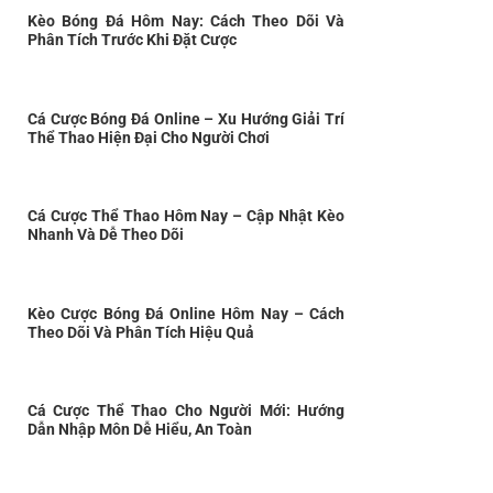
Kèo Bóng Đá Hôm Nay: Cách Theo Dõi Và
Phân Tích Trước Khi Đặt Cược
Cá Cược Bóng Đá Online – Xu Hướng Giải Trí
Thể Thao Hiện Đại Cho Người Chơi
Cá Cược Thể Thao Hôm Nay – Cập Nhật Kèo
Nhanh Và Dễ Theo Dõi
Kèo Cược Bóng Đá Online Hôm Nay – Cách
Theo Dõi Và Phân Tích Hiệu Quả
Cá Cược Thể Thao Cho Người Mới: Hướng
Dẫn Nhập Môn Dễ Hiểu, An Toàn