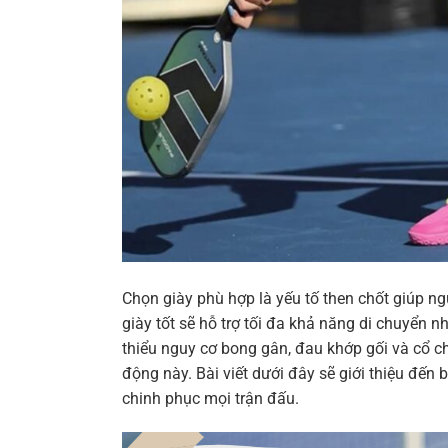
Chọn giày phù hợp là yếu tố then chốt giúp ng
giày tốt sẽ hỗ trợ tối đa khả năng di chuyển
thiểu nguy cơ bong gân, đau khớp gối và cổ 
động này. Bài viết dưới đây sẽ giới thiệu đến 
chinh phục mọi trận đấu.