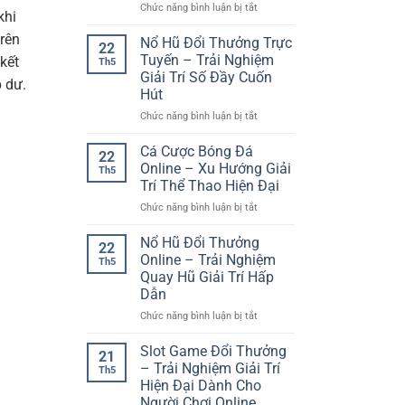
Chi
ở
Chức năng bình luận bị tắt
khi
Tiết
Cổng
Cho
trên
Game
Nổ Hũ Đổi Thưởng Trực
22
Người
Bài
Tuyến – Trải Nghiệm
kết
Th5
Mới
Đổi
Giải Trí Số Đầy Cuốn
 dư.
Thưởng
Hút
Online
GG88
ở
Chức năng bình luận bị tắt
–
Nổ
Sân
Hũ
Cá Cược Bóng Đá
22
Chơi
Đổi
Online – Xu Hướng Giải
Th5
Giải
Thưởng
Trí Thể Thao Hiện Đại
Trí
Trực
Hiện
ở
Chức năng bình luận bị tắt
Tuyến
Đại
Cá
–
Cho
Cược
Trải
Nổ Hũ Đổi Thưởng
22
Người
Bóng
Nghiệm
Online – Trải Nghiệm
Th5
Dùng
Đá
Giải
Quay Hũ Giải Trí Hấp
Việt
Online
Trí
Dẫn
–
Số
Xu
Đầy
ở
Chức năng bình luận bị tắt
Hướng
Cuốn
Nổ
Giải
Hút
Hũ
Slot Game Đổi Thưởng
21
Trí
Đổi
– Trải Nghiệm Giải Trí
Th5
Thể
Thưởng
Hiện Đại Dành Cho
Thao
Online
Người Chơi Online