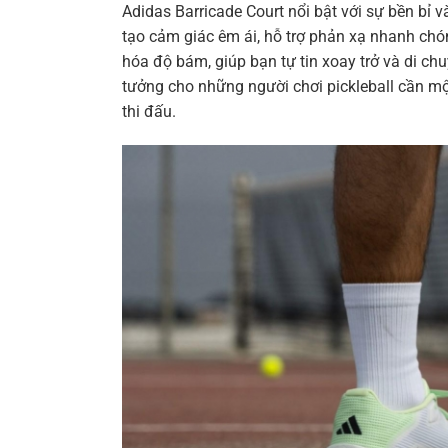
Adidas Barricade Court nổi bật với sự bền bỉ 
tạo cảm giác êm ái, hỗ trợ phản xạ nhanh chón
hóa độ bám, giúp bạn tự tin xoay trở và di chu
tưởng cho những người chơi pickleball cần một
thi đấu.