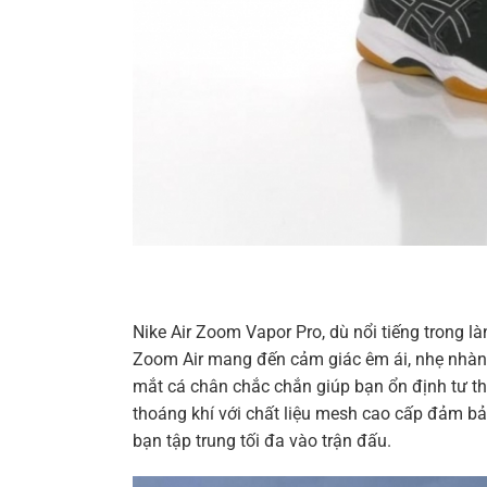
Nike Air Zoom Vapor Pro, dù nổi tiếng trong là
Zoom Air mang đến cảm giác êm ái, nhẹ nhàng
mắt cá chân chắc chắn giúp bạn ổn định tư th
thoáng khí với chất liệu mesh cao cấp đảm bảo
bạn tập trung tối đa vào trận đấu.