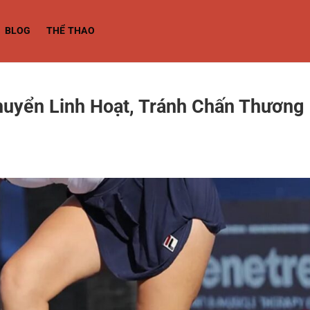
BLOG
THỂ THAO
 Chuyển Linh Hoạt, Tránh Chấn Thương