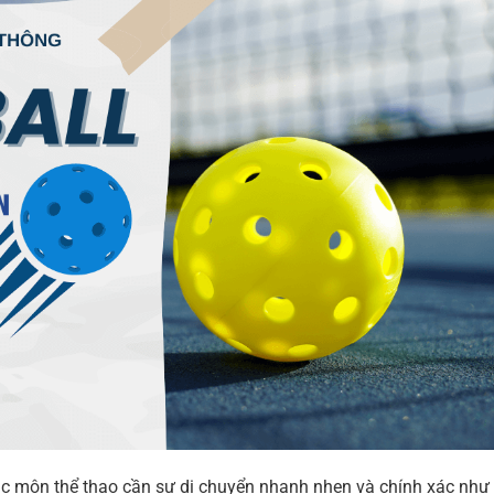
ác môn thể thao cần sự di chuyển nhanh nhẹn và chính xác như