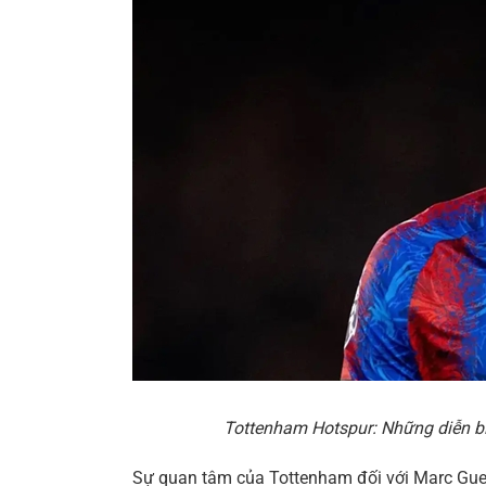
Tottenham Hotspur: Những diễn bi
Sự quan tâm của Tottenham đối với Marc Gueh