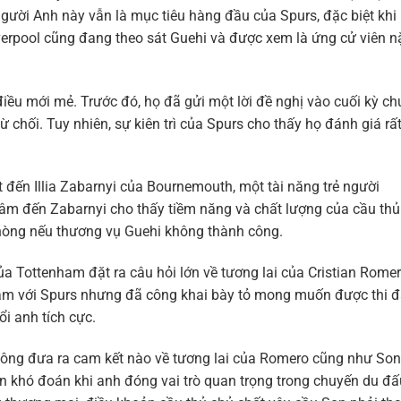
người Anh này vẫn là mục tiêu hàng đầu của Spurs, đặc biệt khi
verpool cũng đang theo sát Guehi và được xem là ứng cử viên 
iều mới mẻ. Trước đó, họ đã gửi một lời đề nghị vào cuối kỳ c
 chối. Tuy nhiên, sự kiên trì của Spurs cho thấy họ đánh giá rấ
đến Illia Zabarnyi của Bournemouth, một tài năng trẻ người
tâm đến Zabarnyi cho thấy tiềm năng và chất lượng của cầu thủ
òng nếu thương vụ Guehi không thành công.
của Tottenham đặt ra câu hỏi lớn về tương lai của Cristian Romer
năm với Spurs nhưng đã công khai bày tỏ mong muốn được thi đ
i anh tích cực.
ông đưa ra cam kết nào về tương lai của Romero cũng như Son
 khó đoán khi anh đóng vai trò quan trọng trong chuyến du đấ