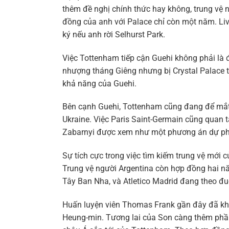
thêm đề nghị chính thức hay không, trung vệ 
đồng của anh với Palace chỉ còn một năm. Li
ký nếu anh rời Selhurst Park.
Việc Tottenham tiếp cận Guehi không phải là đ
nhượng tháng Giêng nhưng bị Crystal Palace từ
khả năng của Guehi.
Bên cạnh Guehi, Tottenham cũng đang để mắt 
Ukraine. Việc Paris Saint-Germain cũng quan 
Zabarnyi được xem như một phương án dự ph
Sự tích cực trong việc tìm kiếm trung vệ mới 
Trung vệ người Argentina còn hợp đồng hai 
Tây Ban Nha, và Atletico Madrid đang theo đuổ
Huấn luyện viên Thomas Frank gần đây đã kh
Heung-min. Tương lai của Son càng thêm phần