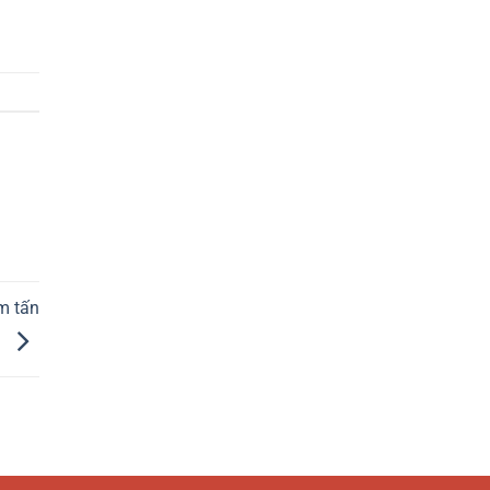
Nội
Toàn
Dung
Cho
Cá
Người
Cược
Chơi
Trực
Online
Tuyến
m tấn
n