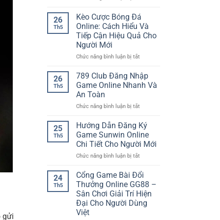
Trải
cho
Tải
Nghiệm
người
GO88
Kèo Cược Bóng Đá
26
An
chơi
Cho
Online: Cách Hiểu Và
Th5
Tâm
Android
Tiếp Cận Hiệu Quả Cho
Cùng
Nhanh
Người Mới
iwin
Gọn
club
Với
ở
Chức năng bình luận bị tắt
Trải
Kèo
Nghiệm
Cược
789 Club Đăng Nhập
26
Game
Bóng
Game Online Nhanh Và
Th5
Online
Đá
An Toàn
Linh
Online:
Hoạt
ở
Chức năng bình luận bị tắt
Cách
789
Hiểu
Club
Và
Hướng Dẫn Đăng Ký
25
Đăng
Tiếp
Game Sunwin Online
Th5
Nhập
Cận
Chi Tiết Cho Người Mới
Game
Hiệu
ở
Chức năng bình luận bị tắt
Online
Quả
Hướng
Nhanh
Cho
Dẫn
Và
Người
Cổng Game Bài Đổi
24
Đăng
An
Mới
Thưởng Online GG88 –
Th5
Ký
Toàn
Sân Chơi Giải Trí Hiện
Game
Đại Cho Người Dùng
Sunwin
Việt
Online
 gửi