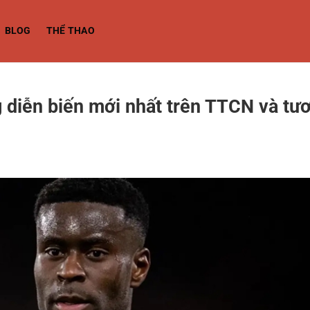
BLOG
THỂ THAO
diễn biến mới nhất trên TTCN và tư