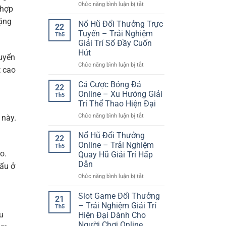
Chi
ở
Chức năng bình luận bị tắt
 hợp
Tiết
Cổng
Cho
nặng
Game
Nổ Hũ Đổi Thưởng Trực
22
Người
Bài
Tuyến – Trải Nghiệm
Th5
Mới
Đổi
Giải Trí Số Đầy Cuốn
Thưởng
Hút
Online
huyển
GG88
ở
Chức năng bình luận bị tắt
t cao
–
Nổ
Sân
Hũ
Cá Cược Bóng Đá
22
Chơi
Đổi
Online – Xu Hướng Giải
Th5
Giải
Thưởng
Trí Thể Thao Hiện Đại
Trí
Trực
Hiện
ở
Chức năng bình luận bị tắt
Tuyến
 này.
Đại
Cá
–
Cho
Cược
Trải
Nổ Hũ Đổi Thưởng
22
Người
Bóng
Nghiệm
Online – Trải Nghiệm
Th5
Dùng
Đá
Giải
o.
Quay Hũ Giải Trí Hấp
Việt
Online
Trí
Dẫn
ấu ở
–
Số
Xu
Đầy
ở
Chức năng bình luận bị tắt
Hướng
Cuốn
Nổ
Giải
Hút
Hũ
Slot Game Đổi Thưởng
21
Trí
Đổi
– Trải Nghiệm Giải Trí
Th5
Thể
Thưởng
u
Hiện Đại Dành Cho
Thao
Online
Người Chơi Online