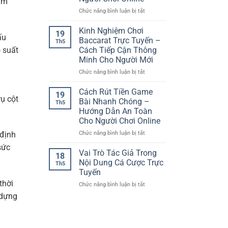
am
Hiện
–
Đại
Trải
ở
Chức năng bình luận bị tắt
Nghiệm
Slot
Quay
Game
Kinh Nghiệm Chơi
19
ấu
Hũ
Đổi
Baccarat Trực Tuyến –
Th5
Giải
Thưởng
o suất
Cách Tiếp Cận Thông
Trí
–
Minh Cho Người Mới
Hấp
Trải
Dẫn
Nghiệm
ở
Chức năng bình luận bị tắt
Giải
Kinh
Trí
Nghiệm
Cách Rút Tiền Game
19
Hiện
ụ cột
Chơi
Bài Nhanh Chóng –
Th5
Đại
Baccarat
Hướng Dẫn An Toàn
Dành
Trực
Cho Người Chơi Online
Cho
Tuyến
Người
–
ở
Chức năng bình luận bị tắt
 định
Chơi
Cách
Cách
sức
Online
Tiếp
Rút
Vai Trò Tác Giả Trong
18
Cận
Tiền
Nội Dung Cá Cược Trực
Th5
Thông
Game
Tuyến
Minh
Bài
thời
Cho
ở
Chức năng bình luận bị tắt
Nhanh
Người
Vai
Chóng
 dựng
Mới
Trò
–
Tác
Hướng
Giả
Dẫn
Trong
An