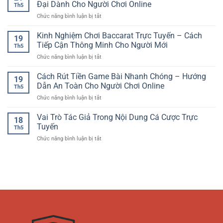
Đổi
Hướng
Đại Dành Cho Người Chơi Online
Đầy
Việt
Th5
Thưởng
Giải
Cuốn
ở
Chức năng bình luận bị tắt
Online
Trí
Hút
Slot
–
Thể
Game
Kinh Nghiệm Chơi Baccarat Trực Tuyến – Cách
Trải
Thao
19
Đổi
Nghiệm
Tiếp Cận Thông Minh Cho Người Mới
Hiện
Th5
Thưởng
Quay
Đại
ở
Chức năng bình luận bị tắt
–
Hũ
Kinh
Trải
Giải
Nghiệm
Cách Rút Tiền Game Bài Nhanh Chóng – Hướng
Nghiệm
Trí
19
Chơi
Giải
Dẫn An Toàn Cho Người Chơi Online
Hấp
Th5
Baccarat
Trí
Dẫn
ở
Chức năng bình luận bị tắt
Trực
Hiện
Cách
Tuyến
Đại
Rút
Vai Trò Tác Giả Trong Nội Dung Cá Cược Trực
–
Dành
18
Tiền
Cách
Tuyến
Cho
Th5
Game
Tiếp
Người
ở
Chức năng bình luận bị tắt
Bài
Cận
Chơi
Vai
Nhanh
Thông
Online
Trò
Chóng
Minh
Tác
–
Cho
Giả
Hướng
Người
Trong
Dẫn
Mới
Nội
An
Dung
Toàn
Cá
Cho
Cược
Người
Trực