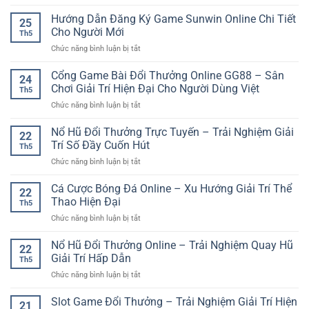
789
Cách
Online
Club
Hướng Dẫn Đăng Ký Game Sunwin Online Chi Tiết
Hiểu
Linh
25
Đăng
Và
Cho Người Mới
Hoạt
Th5
Nhập
Tiếp
ở
Chức năng bình luận bị tắt
Game
Cận
Hướng
Online
Hiệu
Dẫn
Cổng Game Bài Đổi Thưởng Online GG88 – Sân
Nhanh
Quả
24
Đăng
Và
Chơi Giải Trí Hiện Đại Cho Người Dùng Việt
Cho
Th5
Ký
An
Người
ở
Chức năng bình luận bị tắt
Game
Toàn
Mới
Cổng
Sunwin
Game
Nổ Hũ Đổi Thưởng Trực Tuyến – Trải Nghiệm Giải
Online
22
Bài
Chi
Trí Số Đầy Cuốn Hút
Th5
Đổi
Tiết
ở
Chức năng bình luận bị tắt
Thưởng
Cho
Nổ
Online
Người
Hũ
Cá Cược Bóng Đá Online – Xu Hướng Giải Trí Thể
GG88
Mới
22
Đổi
–
Thao Hiện Đại
Th5
Thưởng
Sân
ở
Chức năng bình luận bị tắt
Trực
Chơi
Cá
Tuyến
Giải
Cược
Nổ Hũ Đổi Thưởng Online – Trải Nghiệm Quay Hũ
–
Trí
22
Bóng
Trải
Giải Trí Hấp Dẫn
Hiện
Th5
Đá
Nghiệm
Đại
ở
Chức năng bình luận bị tắt
Online
Giải
Cho
Nổ
–
Trí
Người
Hũ
Slot Game Đổi Thưởng – Trải Nghiệm Giải Trí Hiện
Xu
Số
21
Dùng