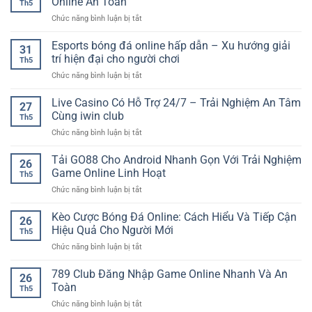
Online An Toàn
Th5
ở
Chức năng bình luận bị tắt
Nền
Tảng
Esports bóng đá online hấp dẫn – Xu hướng giải
31
Cá
trí hiện đại cho người chơi
Th5
Cược
ở
Chức năng bình luận bị tắt
Uy
Esports
Tín
bóng
Live Casino Có Hỗ Trợ 24/7 – Trải Nghiệm An Tâm
Cho
27
đá
Trải
Cùng iwin club
Th5
online
Nghiệm
ở
Chức năng bình luận bị tắt
hấp
Giải
Live
dẫn
Trí
Casino
Tải GO88 Cho Android Nhanh Gọn Với Trải Nghiệm
–
Online
26
Có
Xu
Game Online Linh Hoạt
An
Th5
Hỗ
hướng
Toàn
ở
Chức năng bình luận bị tắt
Trợ
giải
Tải
24/7
trí
GO88
Kèo Cược Bóng Đá Online: Cách Hiểu Và Tiếp Cận
–
hiện
26
Cho
Trải
Hiệu Quả Cho Người Mới
đại
Th5
Android
Nghiệm
cho
ở
Chức năng bình luận bị tắt
Nhanh
An
người
Kèo
Gọn
Tâm
chơi
Cược
789 Club Đăng Nhập Game Online Nhanh Và An
Với
Cùng
26
Bóng
Trải
Toàn
iwin
Th5
Đá
Nghiệm
club
ở
Chức năng bình luận bị tắt
Online:
Game