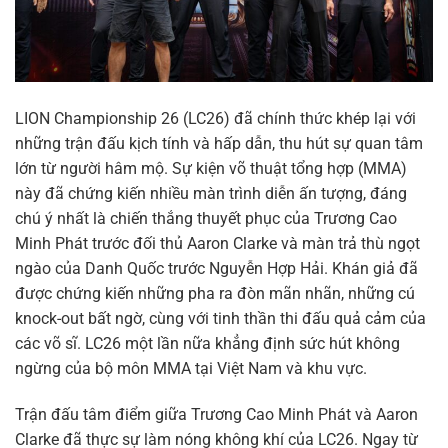
LION Championship 26 (LC26) đã chính thức khép lại với
những trận đấu kịch tính và hấp dẫn, thu hút sự quan tâm
lớn từ người hâm mộ. Sự kiện võ thuật tổng hợp (MMA)
này đã chứng kiến nhiều màn trình diễn ấn tượng, đáng
chú ý nhất là chiến thắng thuyết phục của Trương Cao
Minh Phát trước đối thủ Aaron Clarke và màn trả thù ngọt
ngào của Danh Quốc trước Nguyễn Hợp Hải. Khán giả đã
được chứng kiến những pha ra đòn mãn nhãn, những cú
knock-out bất ngờ, cùng với tinh thần thi đấu quả cảm của
các võ sĩ. LC26 một lần nữa khẳng định sức hút không
ngừng của bộ môn MMA tại Việt Nam và khu vực.
Trận đấu tâm điểm giữa Trương Cao Minh Phát và Aaron
Clarke đã thực sự làm nóng không khí của LC26. Ngay từ