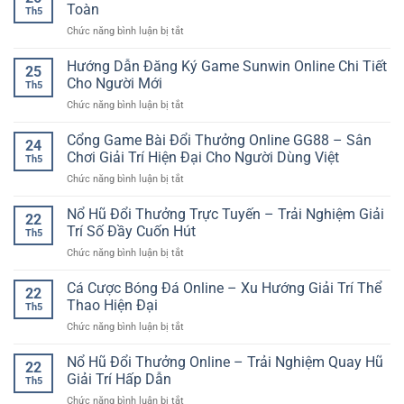
Bóng
Trải
Toàn
iwin
Th5
Đá
Nghiệm
club
ở
Chức năng bình luận bị tắt
Online:
Game
789
Cách
Online
Club
Hướng Dẫn Đăng Ký Game Sunwin Online Chi Tiết
Hiểu
Linh
25
Đăng
Và
Cho Người Mới
Hoạt
Th5
Nhập
Tiếp
ở
Chức năng bình luận bị tắt
Game
Cận
Hướng
Online
Hiệu
Dẫn
Cổng Game Bài Đổi Thưởng Online GG88 – Sân
Nhanh
Quả
24
Đăng
Và
Chơi Giải Trí Hiện Đại Cho Người Dùng Việt
Cho
Th5
Ký
An
Người
ở
Chức năng bình luận bị tắt
Game
Toàn
Mới
Cổng
Sunwin
Game
Nổ Hũ Đổi Thưởng Trực Tuyến – Trải Nghiệm Giải
Online
22
Bài
Chi
Trí Số Đầy Cuốn Hút
Th5
Đổi
Tiết
ở
Chức năng bình luận bị tắt
Thưởng
Cho
Nổ
Online
Người
Hũ
Cá Cược Bóng Đá Online – Xu Hướng Giải Trí Thể
GG88
Mới
22
Đổi
–
Thao Hiện Đại
Th5
Thưởng
Sân
ở
Chức năng bình luận bị tắt
Trực
Chơi
Cá
Tuyến
Giải
Cược
Nổ Hũ Đổi Thưởng Online – Trải Nghiệm Quay Hũ
–
Trí
22
Bóng
Trải
Giải Trí Hấp Dẫn
Hiện
Th5
Đá
Nghiệm
Đại
ở
Chức năng bình luận bị tắt
Online