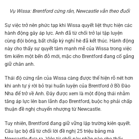
Vụ Wissa: Brentford cứng rắn, Newcastle vẫn theo đuổi
Sự việc trở nên phức tạp khi Wissa quyết liệt thực hiện các
hành động gây áp lực. Anh đã từ chối trở lại tập luyện
cùng đội bóng, bất chấp kỳ nghỉ hè đã kết thúc. Hành động
này cho thấy sự quyết tâm mạnh mẽ của Wissa trong việc
tìm kiếm một bến đỗ mới, mặc cho Brentford đang cố gắng
giữ chân anh.
Thái độ cứng rắn của Wissa càng được thể hiện rõ nét hơn
khi anh tự ý rời bỏ trại huấn luyện của Brentford ở Bồ Đào
Nha để trở về Anh. Đây được xem là một động thái nhằm
tăng áp lực lên ban lãnh đạo Brentford, buộc họ phải chấp
thuận đề nghị chuyển nhượng từ Newcastle.
Tuy nhiên, Brentford đang giữ vững lập trường kiên quyết.
Câu lạc bộ đã từ chối lời đề nghị 25 triệu bảng mà
Newcastle đưa ra. Việc từ chối này phần nào cho thấy