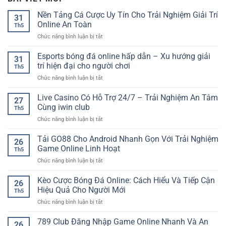
Nền Tảng Cá Cược Uy Tín Cho Trải Nghiệm Giải Trí
31
Online An Toàn
Th5
ở
Chức năng bình luận bị tắt
Nền
Tảng
Esports bóng đá online hấp dẫn – Xu hướng giải
31
Cá
trí hiện đại cho người chơi
Th5
Cược
ở
Chức năng bình luận bị tắt
Uy
Esports
Tín
bóng
Live Casino Có Hỗ Trợ 24/7 – Trải Nghiệm An Tâm
Cho
27
đá
Trải
Cùng iwin club
Th5
online
Nghiệm
ở
Chức năng bình luận bị tắt
hấp
Giải
Live
dẫn
Trí
Casino
Tải GO88 Cho Android Nhanh Gọn Với Trải Nghiệm
–
Online
26
Có
Xu
Game Online Linh Hoạt
An
Th5
Hỗ
hướng
Toàn
ở
Chức năng bình luận bị tắt
Trợ
giải
Tải
24/7
trí
GO88
Kèo Cược Bóng Đá Online: Cách Hiểu Và Tiếp Cận
–
hiện
26
Cho
Trải
Hiệu Quả Cho Người Mới
đại
Th5
Android
Nghiệm
cho
ở
Chức năng bình luận bị tắt
Nhanh
An
người
Kèo
Gọn
Tâm
chơi
Cược
789 Club Đăng Nhập Game Online Nhanh Và An
Với
Cùng
26