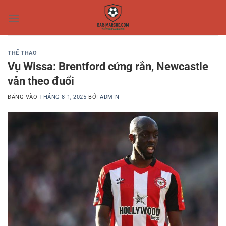
Bỏ
qua
nội
dung
THỂ THAO
Vụ Wissa: Brentford cứng rắn, Newcastle
vẫn theo đuổi
ĐĂNG VÀO
THÁNG 8 1, 2025
BỞI
ADMIN