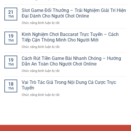
Giải
Cho
Nổ
–
Trí
Người
Hũ
Slot Game Đổi Thưởng – Trải Nghiệm Giải Trí Hiện
Xu
Số
21
Dùng
Đổi
Hướng
Đại Dành Cho Người Chơi Online
Đầy
Việt
Th5
Thưởng
Giải
Cuốn
ở
Chức năng bình luận bị tắt
Online
Trí
Hút
Slot
–
Thể
Game
Kinh Nghiệm Chơi Baccarat Trực Tuyến – Cách
Trải
Thao
19
Đổi
Nghiệm
Tiếp Cận Thông Minh Cho Người Mới
Hiện
Th5
Thưởng
Quay
Đại
ở
Chức năng bình luận bị tắt
–
Hũ
Kinh
Trải
Giải
Nghiệm
Cách Rút Tiền Game Bài Nhanh Chóng – Hướng
Nghiệm
Trí
19
Chơi
Giải
Dẫn An Toàn Cho Người Chơi Online
Hấp
Th5
Baccarat
Trí
Dẫn
ở
Chức năng bình luận bị tắt
Trực
Hiện
Cách
Tuyến
Đại
Rút
Vai Trò Tác Giả Trong Nội Dung Cá Cược Trực
–
Dành
18
Tiền
Cách
Tuyến
Cho
Th5
Game
Tiếp
Người
ở
Chức năng bình luận bị tắt
Bài
Cận
Chơi
Vai
Nhanh
Thông
Online
Trò
Chóng
Minh
Tác
–
Cho
Giả
Hướng
Người
Trong
Dẫn
Mới
Nội
An
Dung
Toàn