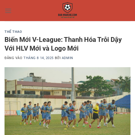
Bỏ
qua
nội
dung
THỂ THAO
Biến Mới V-League: Thanh Hóa Trỗi Dậy
Với HLV Mới và Logo Mới
ĐĂNG VÀO
THÁNG 8 14, 2025
BỞI
ADMIN