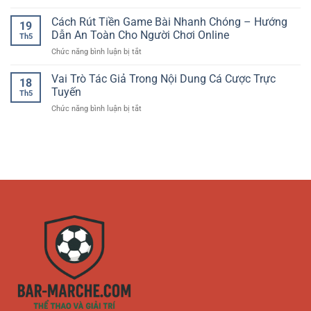
Kinh
Trải
Giải
Nghiệm
Cách Rút Tiền Game Bài Nhanh Chóng – Hướng
Nghiệm
Trí
19
Chơi
Giải
Dẫn An Toàn Cho Người Chơi Online
Hấp
Th5
Baccarat
Trí
Dẫn
ở
Chức năng bình luận bị tắt
Trực
Hiện
Cách
Tuyến
Đại
Rút
Vai Trò Tác Giả Trong Nội Dung Cá Cược Trực
–
Dành
18
Tiền
Cách
Tuyến
Cho
Th5
Game
Tiếp
Người
ở
Chức năng bình luận bị tắt
Bài
Cận
Chơi
Vai
Nhanh
Thông
Online
Trò
Chóng
Minh
Tác
–
Cho
Giả
Hướng
Người
Trong
Dẫn
Mới
Nội
An
Dung
Toàn
Cá
Cho
Cược
Người
Trực
Chơi
Tuyến
Online