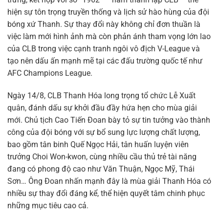
hiện sự tôn trọng truyền thống và lịch sử hào hùng của đội
bóng xứ Thanh. Sự thay đổi này không chỉ đơn thuần là
việc làm mới hình ảnh mà còn phản ánh tham vọng lớn lao
của CLB trong việc cạnh tranh ngôi vô địch V-League và
tạo nên dấu ấn mạnh mẽ tại các đấu trường quốc tế như
AFC Champions League.
Ngày 14/8, CLB Thanh Hóa long trọng tổ chức Lễ Xuất
quân, đánh dấu sự khởi đầu đầy hứa hẹn cho mùa giải
mới. Chủ tịch Cao Tiến Đoan bày tỏ sự tin tưởng vào thành
công của đội bóng với sự bổ sung lực lượng chất lượng,
bao gồm tân binh Quế Ngọc Hải, tân huấn luyện viên
trưởng Choi Won-kwon, cùng nhiều cầu thủ trẻ tài năng
đang có phong độ cao như Văn Thuận, Ngọc Mỹ, Thái
Sơn… Ông Đoan nhấn mạnh đây là mùa giải Thanh Hóa có
nhiều sự thay đổi đáng kể, thể hiện quyết tâm chinh phục
những mục tiêu cao cả.