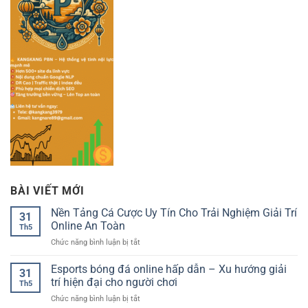
BÀI VIẾT MỚI
Nền Tảng Cá Cược Uy Tín Cho Trải Nghiệm Giải Trí
31
Online An Toàn
Th5
ở
Chức năng bình luận bị tắt
Nền
Tảng
Esports bóng đá online hấp dẫn – Xu hướng giải
31
Cá
trí hiện đại cho người chơi
Th5
Cược
ở
Chức năng bình luận bị tắt
Uy