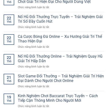
Và
Chơi Giải Trí Hiện Đại Cho Người Dùng Việt
Cho
Th5
Ký
An
Người
ở
Chức năng bình luận bị tắt
Game
Toàn
Mới
Cổng
Sunwin
Game
Nổ Hũ Đổi Thưởng Trực Tuyến – Trải Nghiệm Giải
Online
22
Bài
Chi
Trí Số Đầy Cuốn Hút
Th5
Đổi
Tiết
ở
Chức năng bình luận bị tắt
Thưởng
Cho
Nổ
Online
Người
Hũ
Cá Cược Bóng Đá Online – Xu Hướng Giải Trí Thể
GG88
Mới
22
Đổi
–
Thao Hiện Đại
Th5
Thưởng
Sân
ở
Chức năng bình luận bị tắt
Trực
Chơi
Cá
Tuyến
Giải
Cược
Nổ Hũ Đổi Thưởng Online – Trải Nghiệm Quay Hũ
–
Trí
22
Bóng
Trải
Giải Trí Hấp Dẫn
Hiện
Th5
Đá
Nghiệm
Đại
ở
Chức năng bình luận bị tắt
Online
Giải
Cho
Nổ
–
Trí
Người
Hũ
Slot Game Đổi Thưởng – Trải Nghiệm Giải Trí Hiện
Xu
Số
21
Dùng
Đổi
Hướng
Đại Dành Cho Người Chơi Online
Đầy
Việt
Th5
Thưởng
Giải
Cuốn
ở
Chức năng bình luận bị tắt
Online
Trí
Hút
Slot
–
Thể
Game
Kinh Nghiệm Chơi Baccarat Trực Tuyến – Cách
Trải
Thao
19
Đổi
Nghiệm
Tiếp Cận Thông Minh Cho Người Mới
Hiện
Th5
Thưởng
Quay
Đại
ở
Chức năng bình luận bị tắt
–
Hũ