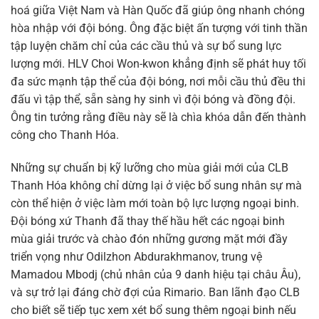
hoá giữa Việt Nam và Hàn Quốc đã giúp ông nhanh chóng
hòa nhập với đội bóng. Ông đặc biệt ấn tượng với tinh thần
tập luyện chăm chỉ của các cầu thủ và sự bổ sung lực
lượng mới. HLV Choi Won-kwon khẳng định sẽ phát huy tối
đa sức mạnh tập thể của đội bóng, nơi mỗi cầu thủ đều thi
đấu vì tập thể, sẵn sàng hy sinh vì đội bóng và đồng đội.
Ông tin tưởng rằng điều này sẽ là chìa khóa dẫn đến thành
công cho Thanh Hóa.
Những sự chuẩn bị kỹ lưỡng cho mùa giải mới của CLB
Thanh Hóa không chỉ dừng lại ở việc bổ sung nhân sự mà
còn thể hiện ở việc làm mới toàn bộ lực lượng ngoại binh.
Đội bóng xứ Thanh đã thay thế hầu hết các ngoại binh
mùa giải trước và chào đón những gương mặt mới đầy
triển vọng như Odilzhon Abdurakhmanov, trung vệ
Mamadou Mbodj (chủ nhân của 9 danh hiệu tại châu Âu),
và sự trở lại đáng chờ đợi của Rimario. Ban lãnh đạo CLB
cho biết sẽ tiếp tục xem xét bổ sung thêm ngoại binh nếu