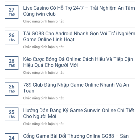
Esports
Tín
bóng
Live Casino Có Hỗ Trợ 24/7 – Trải Nghiệm An Tâm
Cho
27
đá
Trải
Cùng iwin club
Th5
online
Nghiệm
ở
Chức năng bình luận bị tắt
hấp
Giải
Live
dẫn
Trí
Casino
Tải GO88 Cho Android Nhanh Gọn Với Trải Nghiệm
–
Online
26
Có
Xu
Game Online Linh Hoạt
An
Th5
Hỗ
hướng
Toàn
ở
Chức năng bình luận bị tắt
Trợ
giải
Tải
24/7
trí
GO88
Kèo Cược Bóng Đá Online: Cách Hiểu Và Tiếp Cận
–
hiện
26
Cho
Trải
Hiệu Quả Cho Người Mới
đại
Th5
Android
Nghiệm
cho
ở
Chức năng bình luận bị tắt
Nhanh
An
người
Kèo
Gọn
Tâm
chơi
Cược
789 Club Đăng Nhập Game Online Nhanh Và An
Với
Cùng
26
Bóng
Trải
Toàn
iwin
Th5
Đá
Nghiệm
club
ở
Chức năng bình luận bị tắt
Online:
Game
789
Cách
Online
Club
Hướng Dẫn Đăng Ký Game Sunwin Online Chi Tiết
Hiểu
Linh
25
Đăng
Và
Cho Người Mới
Hoạt
Th5
Nhập
Tiếp
ở
Chức năng bình luận bị tắt
Game
Cận
Hướng
Online
Hiệu
Dẫn
Cổng Game Bài Đổi Thưởng Online GG88 – Sân
Nhanh
Quả
24
Đăng