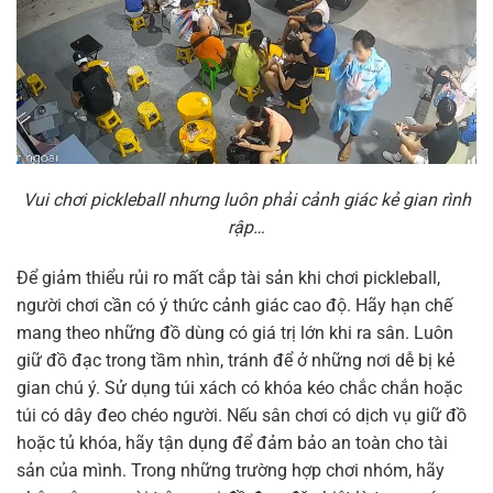
Vui chơi pickleball nhưng luôn phải cảnh giác kẻ gian rình
rập…
Để giảm thiểu rủi ro mất cắp tài sản khi chơi pickleball,
người chơi cần có ý thức cảnh giác cao độ. Hãy hạn chế
mang theo những đồ dùng có giá trị lớn khi ra sân. Luôn
giữ đồ đạc trong tầm nhìn, tránh để ở những nơi dễ bị kẻ
gian chú ý. Sử dụng túi xách có khóa kéo chắc chắn hoặc
túi có dây đeo chéo người. Nếu sân chơi có dịch vụ giữ đồ
hoặc tủ khóa, hãy tận dụng để đảm bảo an toàn cho tài
sản của mình. Trong những trường hợp chơi nhóm, hãy