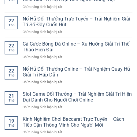
Th5
Ký
An
Người
ở
Chức năng bình luận bị tắt
Game
Toàn
Mới
Cổng
Sunwin
Game
Nổ Hũ Đổi Thưởng Trực Tuyến – Trải Nghiệm Giải
Online
22
Bài
Chi
Trí Số Đầy Cuốn Hút
Th5
Đổi
Tiết
ở
Chức năng bình luận bị tắt
Thưởng
Cho
Nổ
Online
Người
Hũ
Cá Cược Bóng Đá Online – Xu Hướng Giải Trí Thể
GG88
Mới
22
Đổi
–
Thao Hiện Đại
Th5
Thưởng
Sân
ở
Chức năng bình luận bị tắt
Trực
Chơi
Cá
Tuyến
Giải
Cược
Nổ Hũ Đổi Thưởng Online – Trải Nghiệm Quay Hũ
–
Trí
22
Bóng
Trải
Giải Trí Hấp Dẫn
Hiện
Th5
Đá
Nghiệm
Đại
ở
Chức năng bình luận bị tắt
Online
Giải
Cho
Nổ
–
Trí
Người
Hũ
Slot Game Đổi Thưởng – Trải Nghiệm Giải Trí Hiện
Xu
Số
21
Dùng
Đổi
Hướng
Đại Dành Cho Người Chơi Online
Đầy
Việt
Th5
Thưởng
Giải
Cuốn
ở
Chức năng bình luận bị tắt
Online
Trí
Hút
Slot
–
Thể
Game
Kinh Nghiệm Chơi Baccarat Trực Tuyến – Cách
Trải
Thao
19
Đổi
Nghiệm
Tiếp Cận Thông Minh Cho Người Mới
Hiện
Th5
Thưởng
Quay
Đại
ở
Chức năng bình luận bị tắt
–
Hũ