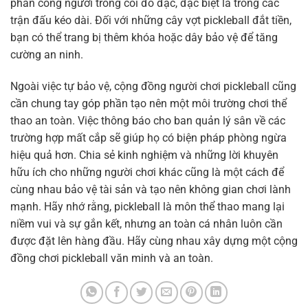
phân công người trông coi đồ đạc, đặc biệt là trong các
trận đấu kéo dài. Đối với những cây vợt pickleball đắt tiền,
bạn có thể trang bị thêm khóa hoặc dây bảo vệ để tăng
cường an ninh.
Ngoài việc tự bảo vệ, cộng đồng người chơi pickleball cũng
cần chung tay góp phần tạo nên một môi trường chơi thể
thao an toàn. Việc thông báo cho ban quản lý sân về các
trường hợp mất cắp sẽ giúp họ có biện pháp phòng ngừa
hiệu quả hơn. Chia sẻ kinh nghiệm và những lời khuyên
hữu ích cho những người chơi khác cũng là một cách để
cùng nhau bảo vệ tài sản và tạo nên không gian chơi lành
mạnh. Hãy nhớ rằng, pickleball là môn thể thao mang lại
niềm vui và sự gắn kết, nhưng an toàn cá nhân luôn cần
được đặt lên hàng đầu. Hãy cùng nhau xây dựng một cộng
đồng chơi pickleball văn minh và an toàn.