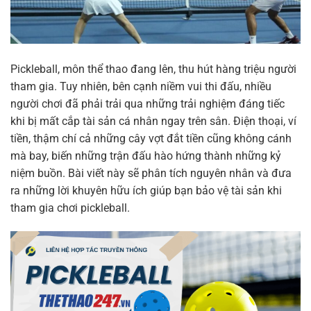
Pickleball, môn thể thao đang lên, thu hút hàng triệu người
tham gia. Tuy nhiên, bên cạnh niềm vui thi đấu, nhiều
người chơi đã phải trải qua những trải nghiệm đáng tiếc
khi bị mất cắp tài sản cá nhân ngay trên sân. Điện thoại, ví
tiền, thậm chí cả những cây vợt đắt tiền cũng không cánh
mà bay, biến những trận đấu hào hứng thành những kỷ
niệm buồn. Bài viết này sẽ phân tích nguyên nhân và đưa
ra những lời khuyên hữu ích giúp bạn bảo vệ tài sản khi
tham gia chơi pickleball.