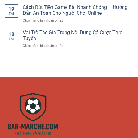
Kinh
Trải
Giải
Nghiệm
Cách Rút Tiền Game Bài Nhanh Chóng – Hướng
Nghiệm
Trí
19
Chơi
Giải
Dẫn An Toàn Cho Người Chơi Online
Hấp
Th5
Baccarat
Trí
Dẫn
ở
Chức năng bình luận bị tắt
Trực
Hiện
Cách
Tuyến
Đại
Rút
Vai Trò Tác Giả Trong Nội Dung Cá Cược Trực
–
Dành
18
Tiền
Cách
Tuyến
Cho
Th5
Game
Tiếp
Người
ở
Chức năng bình luận bị tắt
Bài
Cận
Chơi
Vai
Nhanh
Thông
Online
Trò
Chóng
Minh
Tác
–
Cho
Giả
Hướng
Người
Trong
Dẫn
Mới
Nội
An
Dung
Toàn
Cá
Cho
Cược
Người
Trực
Chơi
Tuyến
Online