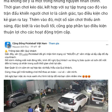
mà không để ý là một trong những nguyên nhân chính.
Thời gian chơi kéo dài, kết hợp với sự tập trung cao độ vào
trận đấu khiến người chơi lơ là cảnh giác, tạo điều kiện cho
kẻ gian ra tay. Thêm vào đó, một số sân chơi thiếu ánh
sáng, đặc biệt là vào buổi tối, cũng góp phần tạo điều kiện
thuận lợi cho các hoạt động trộm cắp.