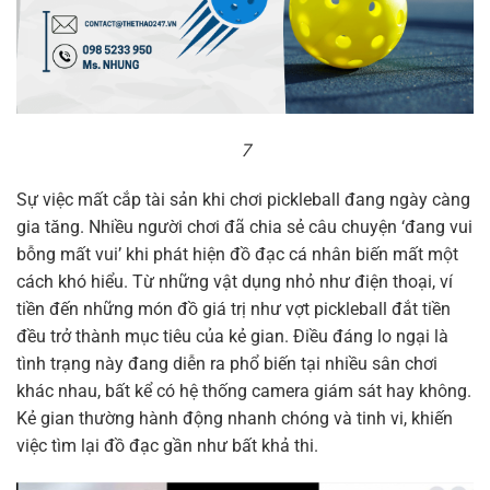
7
Sự việc mất cắp tài sản khi chơi pickleball đang ngày càng
gia tăng. Nhiều người chơi đã chia sẻ câu chuyện ‘đang vui
bỗng mất vui’ khi phát hiện đồ đạc cá nhân biến mất một
cách khó hiểu. Từ những vật dụng nhỏ như điện thoại, ví
tiền đến những món đồ giá trị như vợt pickleball đắt tiền
đều trở thành mục tiêu của kẻ gian. Điều đáng lo ngại là
tình trạng này đang diễn ra phổ biến tại nhiều sân chơi
khác nhau, bất kể có hệ thống camera giám sát hay không.
Kẻ gian thường hành động nhanh chóng và tinh vi, khiến
việc tìm lại đồ đạc gần như bất khả thi.