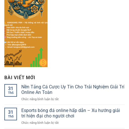
BÀI VIẾT MỚI
Nền Tảng Cá Cược Uy Tín Cho Trải Nghiệm Giải Trí
31
Online An Toàn
Th5
ở
Chức năng bình luận bị tắt
Nền
Tảng
Esports bóng đá online hấp dẫn – Xu hướng giải
31
Cá
trí hiện đại cho người chơi
Th5
Cược
ở
Chức năng bình luận bị tắt
Uy
Esports
Tín