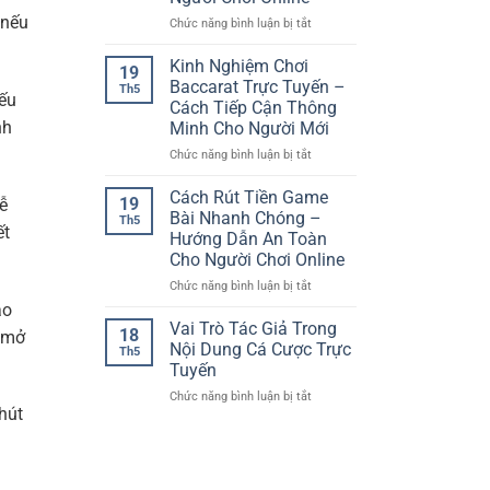
Hiện
–
 nếu
Đại
Trải
ở
Chức năng bình luận bị tắt
Nghiệm
Slot
Quay
Game
Kinh Nghiệm Chơi
19
Hũ
Đổi
Baccarat Trực Tuyến –
Th5
Giải
yếu
Thưởng
Cách Tiếp Cận Thông
Trí
–
nh
Minh Cho Người Mới
Hấp
Trải
Dẫn
Nghiệm
ở
Chức năng bình luận bị tắt
Giải
Kinh
Trí
Nghiệm
Cách Rút Tiền Game
19
ễ
Hiện
Chơi
Bài Nhanh Chóng –
Th5
Đại
Baccarat
ết
Hướng Dẫn An Toàn
Dành
Trực
Cho Người Chơi Online
Cho
Tuyến
Người
–
ở
Chức năng bình luận bị tắt
Chơi
Cách
Cách
ào
Online
Tiếp
Rút
Vai Trò Tác Giả Trong
18
i mở
Cận
Tiền
Nội Dung Cá Cược Trực
Th5
Thông
Game
Tuyến
Minh
Bài
Cho
ở
Chức năng bình luận bị tắt
Nhanh
hút
Người
Vai
Chóng
Mới
Trò
–
Tác
Hướng
Giả
Dẫn
Trong
An