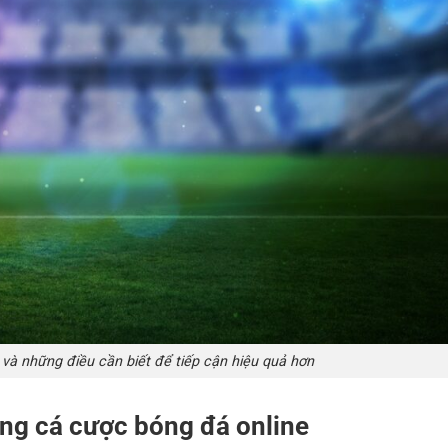
và những điều cần biết để tiếp cận hiệu quả hơn
ong cá cược bóng đá online