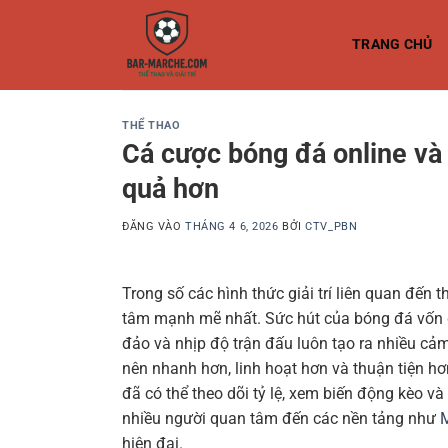
Bỏ
qua
TRANG CHỦ
nội
dung
THỂ THAO
Cá cược bóng đá online và 
quả hơn
ĐĂNG VÀO
THÁNG 4 6, 2026
BỞI
CTV_PBN
Trong số các hình thức giải trí liên quan đến t
tâm mạnh mẽ nhất. Sức hút của bóng đá vốn đ
đảo và nhịp độ trận đấu luôn tạo ra nhiều cảm 
nên nhanh hơn, linh hoạt hơn và thuận tiện hơn
đã có thể theo dõi tỷ lệ, xem biến động kèo v
nhiều người quan tâm đến các nền tảng như
hiện đại.