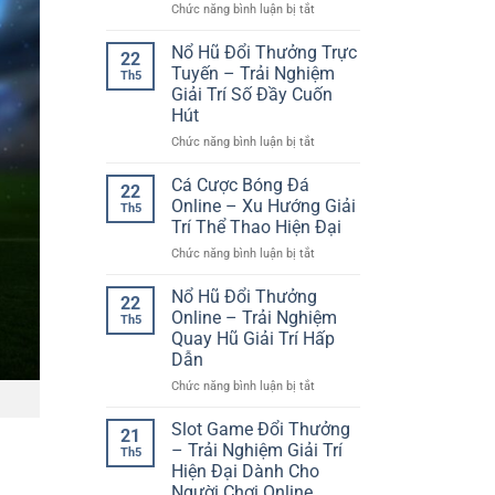
Chi
ở
Chức năng bình luận bị tắt
Tiết
Cổng
Cho
Game
Nổ Hũ Đổi Thưởng Trực
22
Người
Bài
Tuyến – Trải Nghiệm
Th5
Mới
Đổi
Giải Trí Số Đầy Cuốn
Thưởng
Hút
Online
GG88
ở
Chức năng bình luận bị tắt
–
Nổ
Sân
Hũ
Cá Cược Bóng Đá
22
Chơi
Đổi
Online – Xu Hướng Giải
Th5
Giải
Thưởng
Trí Thể Thao Hiện Đại
Trí
Trực
Hiện
ở
Chức năng bình luận bị tắt
Tuyến
Đại
Cá
–
Cho
Cược
Trải
Nổ Hũ Đổi Thưởng
22
Người
Bóng
Nghiệm
Online – Trải Nghiệm
Th5
Dùng
Đá
Giải
Quay Hũ Giải Trí Hấp
Việt
Online
Trí
Dẫn
–
Số
Xu
Đầy
ở
Chức năng bình luận bị tắt
Hướng
Cuốn
Nổ
Giải
Hút
Hũ
Slot Game Đổi Thưởng
21
Trí
Đổi
– Trải Nghiệm Giải Trí
Th5
Thể
Thưởng
Hiện Đại Dành Cho
Thao
Online
Người Chơi Online