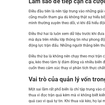
Làm sao để tiếp cận cá cượ
Điều đầu tiên là nên tập trung vào những giải
cũng muốn tham gia dù không thật sự hiểu bối
mình thường xuyên theo dõi, vì khi đã hiểu đội
Điều thứ hai là luôn xem dữ liệu trước khi đư
mà dựa trên nhiều lớp thông tin như phong độ 
động lực trận đấu. Những người thắng bền thư
Điều thứ ba là không nên chạy theo mọi trận 
gia, kéo theo tâm lý đám đông và nhiều biến đ
cuốn theo cảm xúc thay vì phân tích thực chất
Vai trò của quản lý vốn tro
Một sai lầm rất phổ biến là chỉ tập trung vào
thua vì đọc trận quá kém mà vì không biết kiểm
quá cao vì quá tự tin. Khi thua vài kèo, họ lạ