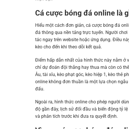
Cá cược bóng đá online là g
Hiểu một cách đơn giản, cá cược bóng đá onli
đá thông qua nền tảng trực tuyến. Người chơi
tác ngay trên website hoặc ứng dụng. Điều này
kèo cho đến khi theo dõi kết quả.
Điểm hấp dẫn nhất của hình thức này nằm ở v
chỉ dự đoán đội thắng hay thua mà còn có thể
Âu, tài xỉu, kèo phạt góc, kèo hiệp 1, kèo thẻ
online không đơn thuần là một lựa chọn ngẫu n
đấu.
Ngoài ra, hình thức online cho phép người dùn
độ gần đây, lịch sử đối đầu và biến động tỷ lệ 
và phân tích trước khi đưa ra quyết định.