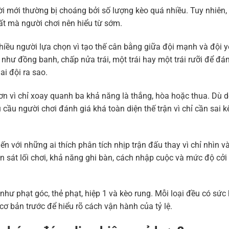
ời mới thường bị choáng bởi số lượng kèo quá nhiều. Tuy nhiên,
ất mà người chơi nên hiểu từ sớm.
nhiều người lựa chọn vì tạo thế cân bằng giữa đội mạnh và đội 
hư đồng banh, chấp nửa trái, một trái hay một trái rưỡi để đá
i đội ra sao.
ơn vì chỉ xoay quanh ba khả năng là thắng, hòa hoặc thua. Dù d
 cầu người chơi đánh giá khá toàn diện thế trận vì chỉ cần sai k
biến với những ai thích phân tích nhịp trận đấu thay vì chỉ nhìn v
uan sát lối chơi, khả năng ghi bàn, cách nhập cuộc và mức độ cở
ư phạt góc, thẻ phạt, hiệp 1 và kèo rung. Mỗi loại đều có sức 
ơ bản trước để hiểu rõ cách vận hành của tỷ lệ.