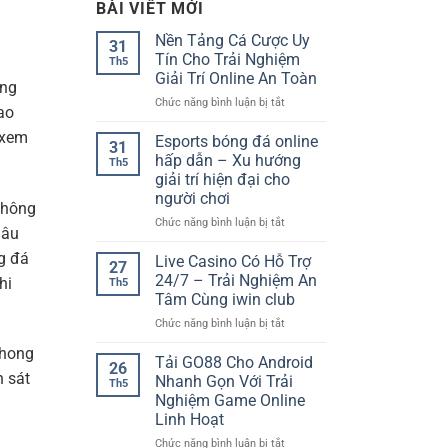
BÀI VIẾT MỚI
Nền Tảng Cá Cược Uy
31
Tín Cho Trải Nghiệm
Th5
Giải Trí Online An Toàn
óng
ở
Chức năng bình luận bị tắt
ao
Nền
 xem
Tảng
Esports bóng đá online
31
Cá
hấp dẫn – Xu hướng
Th5
Cược
giải trí hiện đại cho
Uy
người chơi
Tín
không
Cho
ở
Chức năng bình luận bị tắt
hâu
Trải
Esports
Nghiệm
ng đá
bóng
Live Casino Có Hỗ Trợ
27
Giải
đá
24/7 – Trải Nghiệm An
hi
Th5
Trí
online
Tâm Cùng iwin club
Online
hấp
An
ở
Chức năng bình luận bị tắt
dẫn
Toàn
Live
–
phong
Casino
Xu
Tải GO88 Cho Android
26
Có
hướng
n sát
Nhanh Gọn Với Trải
Th5
Hỗ
giải
Nghiệm Game Online
Trợ
trí
Linh Hoạt
24/7
hiện
–
đại
ở
Chức năng bình luận bị tắt