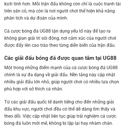
kịch tính hơn. Mỗi trận đấu không còn chỉ là cuộc tranh tài
trên sân cỏ, mà còn là nơi người chơi thể hiện khả năng
phân tích và dự đoán của mình.
Cá cược bóng đá UG88 tận dụng yếu tố này để tạo ra
không gian giải trí sôi động, nơi cảm xúc của người chơi
được đẩy lên cao trào theo từng diễn biến của trận đấu.
Các giải đấu bóng đá được quan tâm tại UG88
Một trong những điểm mạnh của cá cược bóng đá UG88
chính là sự đa dạng về giải đấu. Nền tảng này cập nhật
nhiều giải đấu lớn nhỏ, giúp người chơi có nhiều lựa chọn
phù hợp với sở thích cá nhân.
Từ các giải đấu quốc tế danh tiếng cho đến những giải
đấu khu vực, người chơi đều có thể dễ dàng tìm thấy và
theo dõi. Việc cập nhật liên tục giúp trải nghiệm cá cược
bóng đá luôn mới mẻ, không bị lặp lại hay nhàm chán.