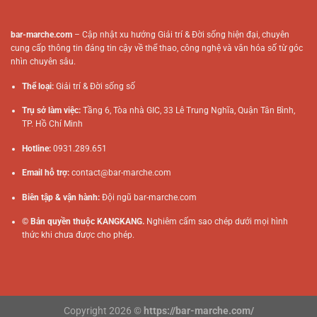
bar-marche.com
– Cập nhật xu hướng Giải trí & Đời sống hiện đại, chuyên
cung cấp thông tin đáng tin cậy về thể thao, công nghệ và văn hóa số từ góc
nhìn chuyên sâu.
Thể loại:
Giải trí & Đời sống số
Trụ sở làm việc:
Tầng 6, Tòa nhà GIC, 33 Lê Trung Nghĩa, Quận Tân Bình,
TP. Hồ Chí Minh
Hotline:
0931.289.651
Email hỗ trợ:
contact@bar-marche.com
Biên tập & vận hành:
Đội ngũ
bar-marche.com
© Bản quyền thuộc KANGKANG.
Nghiêm cấm sao chép dưới mọi hình
thức khi chưa được cho phép.
Copyright 2026 ©
https://bar-marche.com/