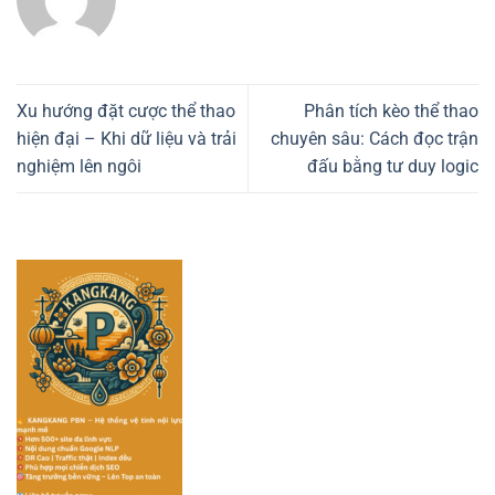
Xu hướng đặt cược thể thao
Phân tích kèo thể thao
hiện đại – Khi dữ liệu và trải
chuyên sâu: Cách đọc trận
nghiệm lên ngôi
đấu bằng tư duy logic