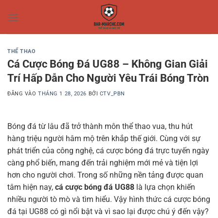
Bỏ
qua
nội
dung
THỂ THAO
Cá Cược Bóng Đá UG88 – Không Gian Giải
Trí Hấp Dẫn Cho Người Yêu Trái Bóng Tròn
ĐĂNG VÀO
THÁNG 1 28, 2026
BỞI
CTV_PBN
Bóng đá từ lâu đã trở thành môn thể thao vua, thu hút
hàng triệu người hâm mộ trên khắp thế giới. Cùng với sự
phát triển của công nghệ, cá cược bóng đá trực tuyến ngày
càng phổ biến, mang đến trải nghiệm mới mẻ và tiện lợi
hơn cho người chơi. Trong số những nền tảng được quan
tâm hiện nay,
cá cược bóng đá UG88
là lựa chọn khiến
nhiều người tò mò và tìm hiểu. Vậy hình thức cá cược bóng
đá tại UG88 có gì nổi bật và vì sao lại được chú ý đến vậy?