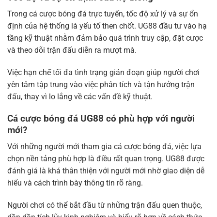
Trong cá cược bóng đá trực tuyến, tốc độ xử lý và sự ổn
định của hệ thống là yếu tố then chốt. UG88 đầu tư vào hạ
tầng kỹ thuật nhằm đảm bảo quá trình truy cập, đặt cược
và theo dõi trận đấu diễn ra mượt mà.
Việc hạn chế tối đa tình trạng gián đoạn giúp người chơi
yên tâm tập trung vào việc phân tích và tận hưởng trận
đấu, thay vì lo lắng về các vấn đề kỹ thuật.
Cá cược bóng đá UG88 có phù hợp với người
mới?
Với những người mới tham gia cá cược bóng đá, việc lựa
chọn nền tảng phù hợp là điều rất quan trọng. UG88 được
đánh giá là khá thân thiện với người mới nhờ giao diện dễ
hiểu và cách trình bày thông tin rõ ràng.
Người chơi có thể bắt đầu từ những trận đấu quen thuộc,