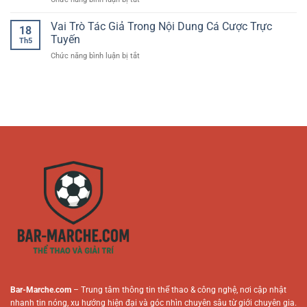
Trực
Hiện
Cách
Tuyến
Đại
Rút
Vai Trò Tác Giả Trong Nội Dung Cá Cược Trực
–
Dành
18
Tiền
Cách
Tuyến
Cho
Th5
Game
Tiếp
Người
ở
Chức năng bình luận bị tắt
Bài
Cận
Chơi
Vai
Nhanh
Thông
Online
Trò
Chóng
Minh
Tác
–
Cho
Giả
Hướng
Người
Trong
Dẫn
Mới
Nội
An
Dung
Toàn
Cá
Cho
Cược
Người
Trực
Chơi
Tuyến
Online
Bar-Marche.com
– Trung tâm thông tin thể thao & công nghệ, nơi cập nhật
nhanh tin nóng, xu hướng hiện đại và góc nhìn chuyên sâu từ giới chuyên gia.