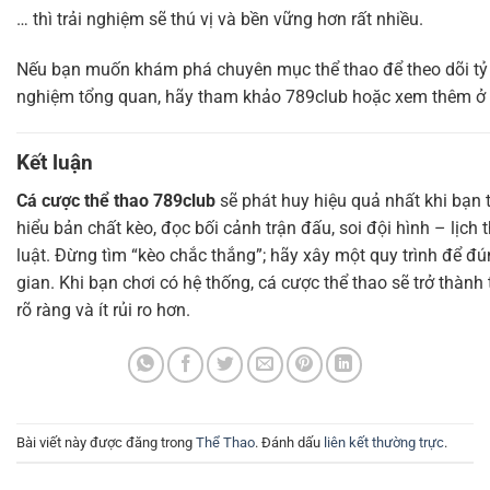
… thì trải nghiệm sẽ thú vị và bền vững hơn rất nhiều.
Nếu bạn muốn khám phá chuyên mục thể thao để theo dõi tỷ lệ
nghiệm tổng quan, hãy tham khảo
789club
hoặc xem thêm ở
Kết luận
Cá cược thể thao 789club
sẽ phát huy hiệu quả nhất khi bạn t
hiểu bản chất kèo, đọc bối cảnh trận đấu, soi đội hình – lịch 
luật. Đừng tìm “kèo chắc thắng”; hãy xây một quy trình để đú
gian. Khi bạn chơi có hệ thống, cá cược thể thao sẽ trở thành 
rõ ràng và ít rủi ro hơn.
Bài viết này được đăng trong
Thể Thao
. Đánh dấu
liên kết thường trực
.