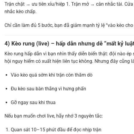
Trận chặt → ưu tiên xỉu/hiệp 1. Trận mở → cân nhắc tài. Cử
nhắc kèo chấp.
Chỉ cần làm đủ 5 bước, bạn đã giảm mạnh tỷ lệ “vào kèo cho 
4) Kèo rung (live) – hấp dẫn nhưng dễ “mất kỷ luậ
Kèo rung hấp dẫn vì bạn nhìn thấy diễn biến thật: đội nào ép
hội nguy hiểm có xuất hiện liên tục không. Nhưng đây cũng là 
Vào kèo quá sớm khi trận còn thăm dò
Đu kèo sau bàn thắng vì hưng phấn
Gỡ ngay sau khi thua
Nếu bạn muốn chơi live, hãy nhớ 3 nguyên tắc:
Quan sát 10–15 phút đầu để đọc nhịp trận