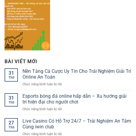
BÀI VIẾT MỚI
Nền Tảng Cá Cược Uy Tín Cho Trải Nghiệm Giải Trí
31
Online An Toàn
Th5
ở
Chức năng bình luận bị tắt
Nền
Tảng
Esports bóng đá online hấp dẫn – Xu hướng giải
31
Cá
trí hiện đại cho người chơi
Th5
Cược
ở
Chức năng bình luận bị tắt
Uy
Esports
Tín
bóng
Live Casino Có Hỗ Trợ 24/7 – Trải Nghiệm An Tâm
Cho
27
đá
Trải
Cùng iwin club
Th5
online
Nghiệm
ở
Chức năng bình luận bị tắt
hấp
Giải