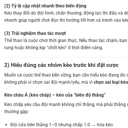
(2) Tỷ lệ cập nhật nhanh theo biến động
Kèo thay đổi do đội hình, chấn thương, động lực thi đấu và dò
nhanh giúp người chơi đọc thị trường tốt hơn và tránh vào k
(3) Trải nghiệm thao tác mượt
Thể thao là cuộc chơi thời gian thực. Nếu thao tác chậm, bạ
rung hoặc không kịp “chốt kèo” ở thời điểm vàng.
2) Hiểu đúng các nhóm kèo trước khi đặt cược
Muốn cá cược thể thao bền vững, bạn cần hiểu kèo đang đo đ
không phải vì chọn sai đội mạnh/yếu, mà vì
chọn sai loại kè
Kèo châu Á (kèo chấp) – kèo của “biên độ thắng”
Kèo chấp yêu cầu đội mạnh không chỉ thắng, mà phải thắng đ
thường gặp:
Đội cửa trên thắng 1–0 nhưng chấp 1.0 → hòa kèo