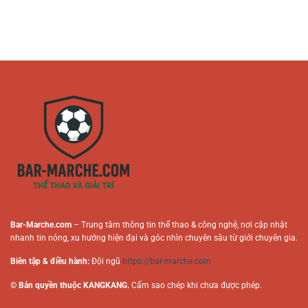
Vai
Nhanh
Thông
Online
Trò
Chóng
Minh
Tác
–
Cho
Giả
Hướng
Người
Trong
Dẫn
Mới
Nội
An
Dung
Toàn
Cá
Cho
Cược
Người
Trực
Chơi
Tuyến
Online
Bar-Marche.com
– Trung tâm thông tin thể thao & công nghệ, nơi cập nhật
nhanh tin nóng, xu hướng hiện đại và góc nhìn chuyên sâu từ giới chuyên gia.
Biên tập & điều hành:
Đội ngũ
https://bar-marche.com
© Bản quyền thuộc KANGKANG.
Cấm sao chép khi chưa được phép.