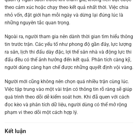
theo cảm xúc hoặc chạy theo kết quả nhất thời. Việc chia
nhỏ vốn, đặt giới hạn mỗi ngày và dừng lại đúng lúc là
những nguyên tắc quan trọng.
Ngoài ra, người tham gia nên dành thời gian tìm hiểu thông
tin trước trận. Các yếu tố như phong độ gần đây, lực lượng
ra sân, lịch thi đấu dày đặc, lợi thế sân nhà và động lực thi
đấu đều có thể ảnh hưởng đến kết quả. Phân tích càng kỹ,
người dùng càng hạn chế được những quyết định vội vàng.
Người mới cũng không nên chọn quá nhiều trận cùng lúc.
Việc tập trung vào một vài trận có thông tin rõ ràng sẽ giúp
quá trình theo dõi dễ kiểm soát hơn. Khi đã quen với cách
đọc kèo và phân tích dữ liệu, người dùng có thể mở rộng
phạm vi theo dõi một cách hợp lý.
Kết luận