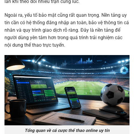
lẫn khi theo dõi nhiều trận cùng lúc.
Ngoài ra, yếu tố bảo mật cũng rất quan trọng. Nền tảng uy
tín cần có hệ thống đăng nhập an toàn, bảo vệ thông tin cá
nhân và quy trình giao dịch rõ ràng. Đây là nền tảng để
người dùng yên tâm hơn trong quá trình trải nghiệm các
nội dung thể thao trực tuyến.
Tổng quan về cá cược thể thao online uy tín