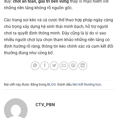
duy:
chơi an toàn, giải trí bền vững
thay vì mạo hiểm với
những nền tảng không rõ nguồn gốc.
Các trang soi kèo và cá cược thể thao hợp pháp ngày càng
chú trọng xây dựng hệ sinh thái minh bạch, hỗ trợ người
chơi ra quyết định thông minh. Đây cũng là lý do vì sao
nhiều người chơi lựa chọn tham khảo những nền tảng có
định hướng rõ ràng, thông tin kèo chính xác và cam kết đổi
thưởng đúng như công bố.
Bài viết này được đăng trong
BLOG
. Đánh dấu
liên kết thường trực
.
CTV_PBN