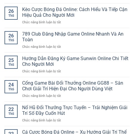
Tải
24/7
trí
GO88
Kèo Cược Bóng Đá Online: Cách Hiểu Và Tiếp Cận
–
hiện
26
Cho
Trải
Hiệu Quả Cho Người Mới
đại
Th5
Android
Nghiệm
cho
ở
Chức năng bình luận bị tắt
Nhanh
An
người
Kèo
Gọn
Tâm
chơi
Cược
789 Club Đăng Nhập Game Online Nhanh Và An
Với
Cùng
26
Bóng
Trải
Toàn
iwin
Th5
Đá
Nghiệm
club
ở
Chức năng bình luận bị tắt
Online:
Game
789
Cách
Online
Club
Hướng Dẫn Đăng Ký Game Sunwin Online Chi Tiết
Hiểu
Linh
25
Đăng
Và
Cho Người Mới
Hoạt
Th5
Nhập
Tiếp
ở
Chức năng bình luận bị tắt
Game
Cận
Hướng
Online
Hiệu
Dẫn
Cổng Game Bài Đổi Thưởng Online GG88 – Sân
Nhanh
Quả
24
Đăng
Và
Chơi Giải Trí Hiện Đại Cho Người Dùng Việt
Cho
Th5
Ký
An
Người
ở
Chức năng bình luận bị tắt
Game
Toàn
Mới
Cổng
Sunwin
Game
Nổ Hũ Đổi Thưởng Trực Tuyến – Trải Nghiệm Giải
Online
22
Bài
Chi
Trí Số Đầy Cuốn Hút
Th5
Đổi
Tiết
ở
Chức năng bình luận bị tắt
Thưởng
Cho
Nổ
Online
Người
Hũ
Cá Cược Bóng Đá Online – Xu Hướng Giải Trí Thể
GG88
Mới
22