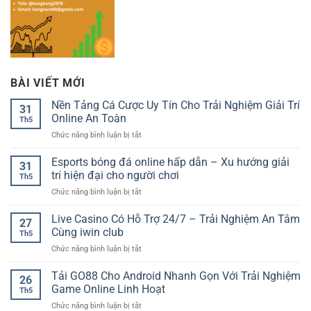
BÀI VIẾT MỚI
Nền Tảng Cá Cược Uy Tín Cho Trải Nghiệm Giải Trí
31
Online An Toàn
Th5
ở
Chức năng bình luận bị tắt
Nền
Tảng
Esports bóng đá online hấp dẫn – Xu hướng giải
31
Cá
trí hiện đại cho người chơi
Th5
Cược
ở
Chức năng bình luận bị tắt
Uy
Esports
Tín
bóng
Live Casino Có Hỗ Trợ 24/7 – Trải Nghiệm An Tâm
Cho
27
đá
Trải
Cùng iwin club
Th5
online
Nghiệm
ở
Chức năng bình luận bị tắt
hấp
Giải
Live
dẫn
Trí
Casino
Tải GO88 Cho Android Nhanh Gọn Với Trải Nghiệm
–
Online
26
Có
Xu
Game Online Linh Hoạt
An
Th5
Hỗ
hướng
Toàn
ở
Chức năng bình luận bị tắt
Trợ
giải