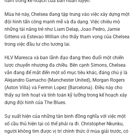
nằm trong kế hoạch của ban huấn luyện.
Mùa hè này, Chelsea đang tập trung vào việc xây dựng một
đội hình tấn công mạnh mẽ và đa dạng. Việc chiêu mộ
những tài năng trẻ như Liam Delap, Joao Pedro, Jamie
Gittens và Estevao Willian cho thấy tham vọng của Chelsea
trong việc đầu tư cho tương lai.
HLV Maresca và ban lãnh đạo đang theo đuổi một chiến
lược chuyển nhượng đa chiều. Bên cạnh Simons, Chelsea
vẫn đang để mắt đến một số mục tiêu khác, đáng chú ý là
Alejandro Garnacho (Manchester United), Morgan Rogers
(Aston Villa) và Fermin Lopez (Barcelona). Điều này cho
thấy sự linh hoạt và tính toán kỹ lưỡng trong kế hoạch xây
dựng đội hình của The Blues.
Sự xuất hiện của những tân binh đồng nghĩa với việc một
số cầu thủ hiện tại có thể phải ra đi. Christopher Nkunku,
người không tìm được vị trí chính thức ở mùa giải trước, có