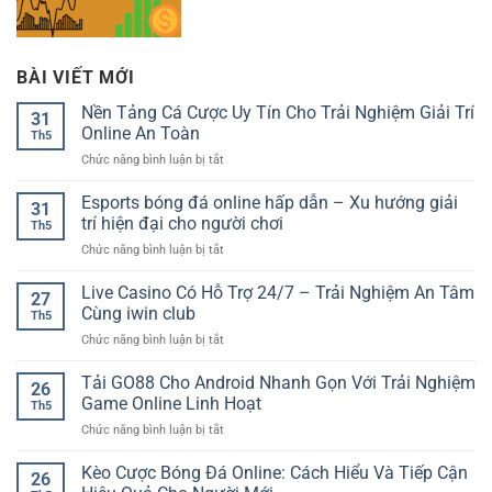
BÀI VIẾT MỚI
Nền Tảng Cá Cược Uy Tín Cho Trải Nghiệm Giải Trí
31
Online An Toàn
Th5
ở
Chức năng bình luận bị tắt
Nền
Tảng
Esports bóng đá online hấp dẫn – Xu hướng giải
31
Cá
trí hiện đại cho người chơi
Th5
Cược
ở
Chức năng bình luận bị tắt
Uy
Esports
Tín
bóng
Live Casino Có Hỗ Trợ 24/7 – Trải Nghiệm An Tâm
Cho
27
đá
Trải
Cùng iwin club
Th5
online
Nghiệm
ở
Chức năng bình luận bị tắt
hấp
Giải
Live
dẫn
Trí
Casino
Tải GO88 Cho Android Nhanh Gọn Với Trải Nghiệm
–
Online
26
Có
Xu
Game Online Linh Hoạt
An
Th5
Hỗ
hướng
Toàn
ở
Chức năng bình luận bị tắt
Trợ
giải
Tải
24/7
trí
GO88
Kèo Cược Bóng Đá Online: Cách Hiểu Và Tiếp Cận
–
hiện
26
Cho
Trải
đại