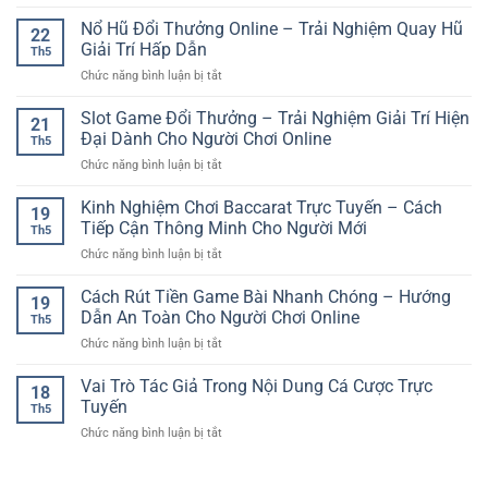
Cá
Tuyến
Giải
Cược
Nổ Hũ Đổi Thưởng Online – Trải Nghiệm Quay Hũ
–
Trí
22
Bóng
Trải
Giải Trí Hấp Dẫn
Hiện
Th5
Đá
Nghiệm
Đại
ở
Chức năng bình luận bị tắt
Online
Giải
Cho
Nổ
–
Trí
Người
Hũ
Slot Game Đổi Thưởng – Trải Nghiệm Giải Trí Hiện
Xu
Số
21
Dùng
Đổi
Hướng
Đại Dành Cho Người Chơi Online
Đầy
Việt
Th5
Thưởng
Giải
Cuốn
ở
Chức năng bình luận bị tắt
Online
Trí
Hút
Slot
–
Thể
Game
Kinh Nghiệm Chơi Baccarat Trực Tuyến – Cách
Trải
Thao
19
Đổi
Nghiệm
Tiếp Cận Thông Minh Cho Người Mới
Hiện
Th5
Thưởng
Quay
Đại
ở
Chức năng bình luận bị tắt
–
Hũ
Kinh
Trải
Giải
Nghiệm
Cách Rút Tiền Game Bài Nhanh Chóng – Hướng
Nghiệm
Trí
19
Chơi
Giải
Dẫn An Toàn Cho Người Chơi Online
Hấp
Th5
Baccarat
Trí
Dẫn
ở
Chức năng bình luận bị tắt
Trực
Hiện
Cách
Tuyến
Đại
Rút
Vai Trò Tác Giả Trong Nội Dung Cá Cược Trực
–
Dành
18
Tiền
Cách
Tuyến
Cho
Th5
Game
Tiếp
Người
ở
Chức năng bình luận bị tắt
Bài
Cận
Chơi
Vai
Nhanh
Thông
Online
Trò
Chóng
Minh
Tác