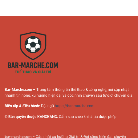
–
Cho
Giả
Hướng
Người
Trong
Dẫn
Mới
Nội
An
Dung
Toàn
Cá
Cho
Cược
Người
Trực
Chơi
Tuyến
Online
Bar-Marche.com
– Trung tâm thông tin thể thao & công nghệ, nơi cập nhật
nhanh tin nóng, xu hướng hiện đại và góc nhìn chuyên sâu từ giới chuyên gia.
Biên tập & điều hành:
Đội ngũ
https://bar-marche.com
© Bản quyền thuộc KANGKANG.
Cấm sao chép khi chưa được phép.
bar-marche.com
– Cập nhật xu hướng Giải trí & Đời sống hiện đại, chuyên