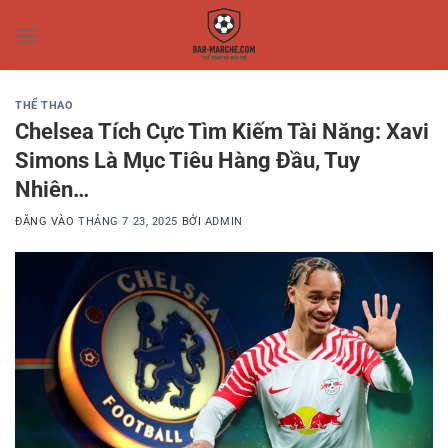
Bỏ
qua
nội
dung
THỂ THAO
Chelsea Tích Cực Tìm Kiếm Tài Năng: Xavi
Simons Là Mục Tiêu Hàng Đầu, Tuy
Nhiên…
ĐĂNG VÀO
THÁNG 7 23, 2025
BỞI
ADMIN