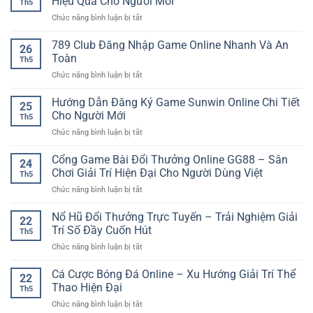
Hiệu Quả Cho Người Mới
Th5
Android
Nghiệm
cho
ở
Chức năng bình luận bị tắt
Nhanh
An
người
Kèo
Gọn
Tâm
chơi
Cược
789 Club Đăng Nhập Game Online Nhanh Và An
Với
Cùng
26
Bóng
Trải
Toàn
iwin
Th5
Đá
Nghiệm
club
ở
Chức năng bình luận bị tắt
Online:
Game
789
Cách
Online
Club
Hướng Dẫn Đăng Ký Game Sunwin Online Chi Tiết
Hiểu
Linh
25
Đăng
Và
Cho Người Mới
Hoạt
Th5
Nhập
Tiếp
ở
Chức năng bình luận bị tắt
Game
Cận
Hướng
Online
Hiệu
Dẫn
Cổng Game Bài Đổi Thưởng Online GG88 – Sân
Nhanh
Quả
24
Đăng
Và
Chơi Giải Trí Hiện Đại Cho Người Dùng Việt
Cho
Th5
Ký
An
Người
ở
Chức năng bình luận bị tắt
Game
Toàn
Mới
Cổng
Sunwin
Game
Nổ Hũ Đổi Thưởng Trực Tuyến – Trải Nghiệm Giải
Online
22
Bài
Chi
Trí Số Đầy Cuốn Hút
Th5
Đổi
Tiết
ở
Chức năng bình luận bị tắt
Thưởng
Cho
Nổ
Online
Người
Hũ
Cá Cược Bóng Đá Online – Xu Hướng Giải Trí Thể
GG88
Mới
22
Đổi
–
Thao Hiện Đại
Th5
Thưởng
Sân
ở
Chức năng bình luận bị tắt
Trực
Chơi