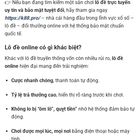
👉 Nếu bạn đang tìm kiếm một sân chơi
lô đề trực tuyến
uy tín và bảo mật tuyệt đối
, hãy tham gia ngay
https://k88.pro/
– nhà cái hàng đầu trong lĩnh vực xổ số –
lô đề – đổi thưởng online với hệ thống bảo mật chuẩn
quốc tế.
Lô đề online có gì khác biệt?
Khác với lô đề truyền thống vốn còn nhiều rủi ro,
lô đề
online
hiện đại mang đến trải nghiệm:
Cược nhanh chóng
, thanh toán tự động.
Tỷ lệ trả thưởng cao
, hiển thị rõ ràng trước khi chơi.
Không lo bị “ôm lô”, quỵt tiền”
nhờ hệ thống đảm bảo tự
động.
Chơi được mọi lúc, mọi nơi
bằng điện thoại hoặc máy
tính.