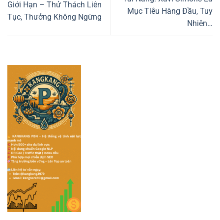
Giới Hạn – Thử Thách Liên
Mục Tiêu Hàng Đầu, Tuy
Tục, Thưởng Không Ngừng
Nhiên…