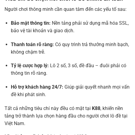
Người chơi thông minh cần quan tâm đến các yếu tố sau:
Bảo mật thông tin:
Nền tảng phải sử dụng mã hóa SSL,
bảo vệ tài khoản và giao dịch.
Thanh toán rõ ràng:
Có quy trình trả thưởng minh bạch,
không chậm trễ.
Tỷ lệ cược hợp lý:
Lô 2 số, 3 số, đề đầu – đuôi phải có
thông tin rõ ràng.
Hỗ trợ khách hàng 24/7:
Giúp giải quyết nhanh mọi vấn
đề khi phát sinh.
Tất cả những tiêu chí này đều có mặt tại
K88
, khiến nền
tảng trở thành lựa chọn hàng đầu cho người chơi lô đề tại
Việt Nam.