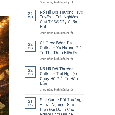
Chi
ở
Chức năng bình luận bị tắt
Tiết
Cổng
Cho
Game
Nổ Hũ Đổi Thưởng Trực
22
Người
Bài
Tuyến – Trải Nghiệm
Th5
Mới
Đổi
Giải Trí Số Đầy Cuốn
Thưởng
Hút
Online
GG88
ở
Chức năng bình luận bị tắt
–
Nổ
Sân
Hũ
Cá Cược Bóng Đá
22
Chơi
Đổi
Online – Xu Hướng Giải
Th5
Giải
Thưởng
Trí Thể Thao Hiện Đại
Trí
Trực
Hiện
ở
Chức năng bình luận bị tắt
Tuyến
Đại
Cá
–
Cho
Cược
Trải
Nổ Hũ Đổi Thưởng
22
Người
Bóng
Nghiệm
Online – Trải Nghiệm
Th5
Dùng
Đá
Giải
Quay Hũ Giải Trí Hấp
Việt
Online
Trí
Dẫn
–
Số
Xu
Đầy
ở
Chức năng bình luận bị tắt
Hướng
Cuốn
Nổ
Giải
Hút
Hũ
Slot Game Đổi Thưởng
21
Trí
Đổi
– Trải Nghiệm Giải Trí
Th5
Thể
Thưởng
Hiện Đại Dành Cho
Thao
Online
Người Chơi Online