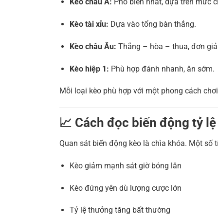
Kèo châu Á:
Phổ biến nhất, dựa trên mức c
Kèo tài xỉu:
Dựa vào tổng bàn thắng.
Kèo châu Âu:
Thắng – hòa – thua, đơn gi
Kèo hiệp 1:
Phù hợp đánh nhanh, ăn sớm.
Mỗi loại kèo phù hợp với một phong cách chơ
📈 Cách đọc biến động tỷ lệ
Quan sát biến động kèo là chìa khóa. Một số t
Kèo giảm mạnh sát giờ bóng lăn
Kèo đứng yên dù lượng cược lớn
Tỷ lệ thưởng tăng bất thường