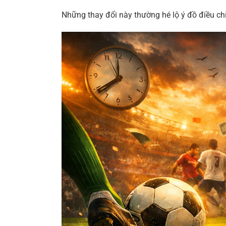
Những thay đổi này thường hé lộ ý đồ điều ch