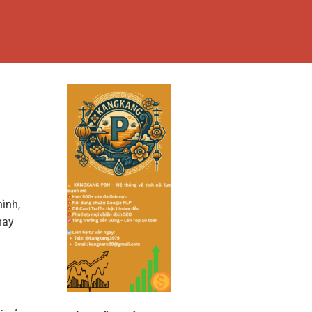
hình,
nay