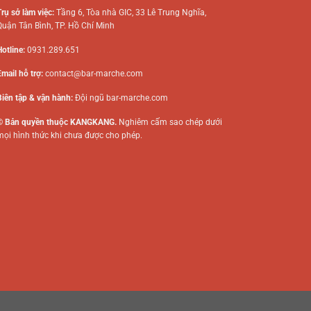
Trụ sở làm việc:
Tầng 6, Tòa nhà GIC, 33 Lê Trung Nghĩa,
Quận Tân Bình, TP. Hồ Chí Minh
Hotline:
0931.289.651
Email hỗ trợ:
contact@bar-marche.com
Biên tập & vận hành:
Đội ngũ
bar-marche.com
© Bản quyền thuộc KANGKANG.
Nghiêm cấm sao chép dưới
mọi hình thức khi chưa được cho phép.