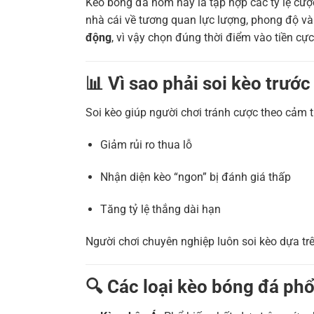
Kèo bóng đá hôm nay là tập hợp các tỷ lệ cượ
nhà cái về tương quan lực lượng, phong độ và
động
, vì vậy chọn đúng thời điểm vào tiền cực
📊 Vì sao phải soi kèo trước
Soi kèo giúp người chơi tránh cược theo cảm t
Giảm rủi ro thua lỗ
Nhận diện kèo “ngon” bị đánh giá thấp
Tăng tỷ lệ thắng dài hạn
Người chơi chuyên nghiệp luôn soi kèo dựa tr
🔍 Các loại kèo bóng đá phổ