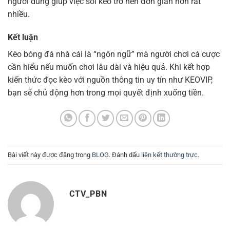
người dùng giúp việc soi kèo trở nên đơn giản hơn rất
nhiều.
Kết luận
Kèo bóng đá nhà cái là “ngôn ngữ” mà người chơi cá cược
cần hiểu nếu muốn chơi lâu dài và hiệu quả. Khi kết hợp
kiến thức đọc kèo với nguồn thông tin uy tín như KEOVIP,
bạn sẽ chủ động hơn trong mọi quyết định xuống tiền.
Bài viết này được đăng trong
BLOG
. Đánh dấu
liên kết thường trực
.
CTV_PBN