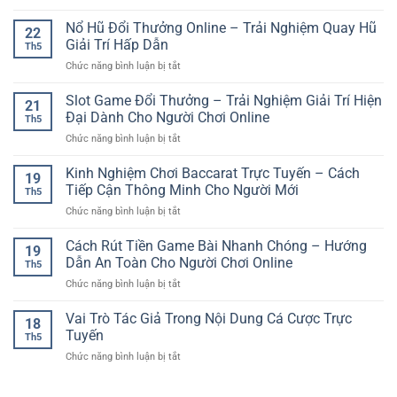
Cá
Tuyến
Giải
Cược
Nổ Hũ Đổi Thưởng Online – Trải Nghiệm Quay Hũ
–
Trí
22
Bóng
Trải
Giải Trí Hấp Dẫn
Hiện
Th5
Đá
Nghiệm
Đại
ở
Chức năng bình luận bị tắt
Online
Giải
Cho
Nổ
–
Trí
Người
Hũ
Slot Game Đổi Thưởng – Trải Nghiệm Giải Trí Hiện
Xu
Số
21
Dùng
Đổi
Hướng
Đại Dành Cho Người Chơi Online
Đầy
Việt
Th5
Thưởng
Giải
Cuốn
ở
Chức năng bình luận bị tắt
Online
Trí
Hút
Slot
–
Thể
Game
Kinh Nghiệm Chơi Baccarat Trực Tuyến – Cách
Trải
Thao
19
Đổi
Nghiệm
Tiếp Cận Thông Minh Cho Người Mới
Hiện
Th5
Thưởng
Quay
Đại
ở
Chức năng bình luận bị tắt
–
Hũ
Kinh
Trải
Giải
Nghiệm
Cách Rút Tiền Game Bài Nhanh Chóng – Hướng
Nghiệm
Trí
19
Chơi
Giải
Dẫn An Toàn Cho Người Chơi Online
Hấp
Th5
Baccarat
Trí
Dẫn
ở
Chức năng bình luận bị tắt
Trực
Hiện
Cách
Tuyến
Đại
Rút
Vai Trò Tác Giả Trong Nội Dung Cá Cược Trực
–
Dành
18
Tiền
Cách
Tuyến
Cho
Th5
Game
Tiếp
Người
ở
Chức năng bình luận bị tắt
Bài
Cận
Chơi
Vai
Nhanh
Thông
Online
Trò
Chóng
Minh