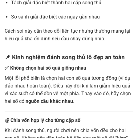
Tách giải đặc biệt thành hai cặp song thủ
So sánh giải đặc biệt các ngày gần nhau
Cách soi này cần theo dõi liên tục nhưng thường mang lại
hiệu quả khá ổn định nếu cầu chạy đúng nhịp.
📌 Kinh nghiệm đánh song thủ lô đẹp an toàn
✅ Không chọn hai số quá giống nhau
Một lỗi phổ biến là chọn hai con số quá tương đồng (ví dụ
đảo nhau hoàn toàn). Điều này đôi khi làm giảm hiệu quả
vì xác suất có thể dồn về một phía. Thay vào đó, hãy chọn
hai số có
nguồn cầu khác nhau
.
💰 Chia vốn hợp lý cho từng cặp số
Khi đánh song thủ, người chơi nên chia vốn đều cho hai