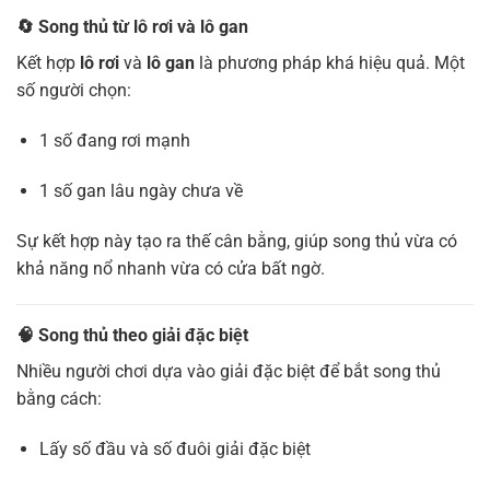
🔄 Song thủ từ lô rơi và lô gan
Kết hợp
lô rơi
và
lô gan
là phương pháp khá hiệu quả. Một
số người chọn:
1 số đang rơi mạnh
1 số gan lâu ngày chưa về
Sự kết hợp này tạo ra thế cân bằng, giúp song thủ vừa có
khả năng nổ nhanh vừa có cửa bất ngờ.
🧠 Song thủ theo giải đặc biệt
Nhiều người chơi dựa vào giải đặc biệt để bắt song thủ
bằng cách:
Lấy số đầu và số đuôi giải đặc biệt