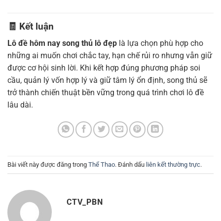
🧾 Kết luận
Lô đề hôm nay song thủ lô đẹp
là lựa chọn phù hợp cho
những ai muốn chơi chắc tay, hạn chế rủi ro nhưng vẫn giữ
được cơ hội sinh lời. Khi kết hợp đúng phương pháp soi
cầu, quản lý vốn hợp lý và giữ tâm lý ổn định, song thủ sẽ
trở thành chiến thuật bền vững trong quá trình chơi lô đề
lâu dài.
Bài viết này được đăng trong
Thể Thao
. Đánh dấu
liên kết thường trực
.
CTV_PBN