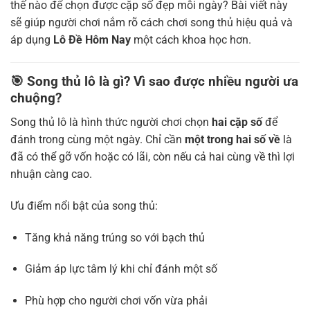
thế nào để chọn được cặp số đẹp mỗi ngày? Bài viết này
sẽ giúp người chơi nắm rõ cách chơi song thủ hiệu quả và
áp dụng
Lô Đề Hôm Nay
một cách khoa học hơn.
🎯 Song thủ lô là gì? Vì sao được nhiều người ưa
chuộng?
Song thủ lô là hình thức người chơi chọn
hai cặp số
để
đánh trong cùng một ngày. Chỉ cần
một trong hai số về
là
đã có thể gỡ vốn hoặc có lãi, còn nếu cả hai cùng về thì lợi
nhuận càng cao.
Ưu điểm nổi bật của song thủ:
Tăng khả năng trúng so với bạch thủ
Giảm áp lực tâm lý khi chỉ đánh một số
Phù hợp cho người chơi vốn vừa phải