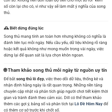
con số. Không nên dồn toàn bộ tiền cho một số rồi “kèm”
số còn lại cho có, vì như vậy sẽ làm mất ý nghĩa của song
thủ.
🕰 Biết dừng đúng lúc
Song thủ mang tính an toàn hơn nhưng không có nghĩa là
đánh liên tục mỗi ngày. Nếu cầu yếu, dữ liệu không rõ ràng
hoặc kết quả không như mong muốn trong vài ngày, việc
dừng lại để quan sát là lựa chọn khôn ngoan.
🌐 Tham khảo song thủ mỗi ngày từ nguồn uy tín
Để bắt
song thủ lô đẹp
, việc theo dõi dữ liệu, thống kê và
nhận định hằng ngày là rất quan trọng. Những nền tảng
chuyên cập nhật và phân tích giúp người chơi tiết kiệm thời
gian và tránh đánh theo cảm xúc. Dill có thể tham khảo
thêm các gợi ý, bảng số và phân tích tại
Lô Đề Hôm Nay
để
có thêm cơ sở trước khi chốt số.