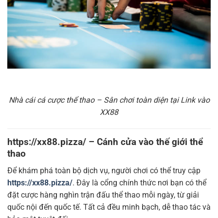
Nhà cái cá cược thể thao – Sân chơi toàn diện tại Link vào
XX88
https://xx88.pizza/ – Cánh cửa vào thế giới thể
thao
Để khám phá toàn bộ dịch vụ, người chơi có thể truy cập
https://xx88.pizza/
. Đây là cổng chính thức nơi bạn có thể
đặt cược hàng nghìn trận đấu thể thao mỗi ngày, từ giải
quốc nội đến quốc tế. Tất cả đều minh bạch, dễ thao tác và