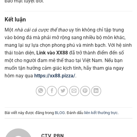
bảo mật tuyệt đối.
Kết luận
Một
nhà cái cá cược thể thao
uy tín không chỉ tập trung
vào bóng đá mà phải mở rộng sang nhiều bộ môn khác,
mang lại sự lựa chọn phong phú và minh bạch. Với hệ sinh
thái toàn diện,
Link vào XX88
đã trở thành điểm đến số
một cho người đam mê thể thao tại Việt Nam. Nếu bạn
muốn tận hưởng cảm giác kịch tính, hãy tham gia ngay
hôm nay qua
https://xx88.pizza/
.
Bài viết này được đăng trong
BLOG
. Đánh dấu
liên kết thường trực
.
CTV_PBN