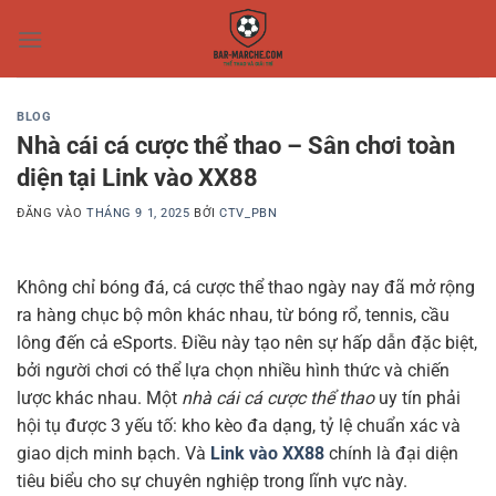
Bỏ
qua
nội
dung
BLOG
Nhà cái cá cược thể thao – Sân chơi toàn
diện tại Link vào XX88
ĐĂNG VÀO
THÁNG 9 1, 2025
BỞI
CTV_PBN
Không chỉ bóng đá, cá cược thể thao ngày nay đã mở rộng
ra hàng chục bộ môn khác nhau, từ bóng rổ, tennis, cầu
lông đến cả eSports. Điều này tạo nên sự hấp dẫn đặc biệt,
bởi người chơi có thể lựa chọn nhiều hình thức và chiến
lược khác nhau. Một
nhà cái cá cược thể thao
uy tín phải
hội tụ được 3 yếu tố: kho kèo đa dạng, tỷ lệ chuẩn xác và
giao dịch minh bạch. Và
Link vào XX88
chính là đại diện
tiêu biểu cho sự chuyên nghiệp trong lĩnh vực này.