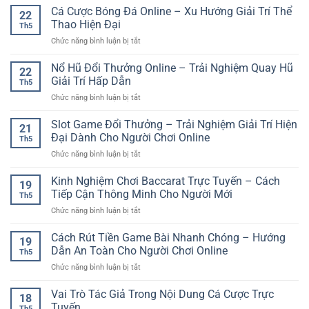
Hũ
Cá Cược Bóng Đá Online – Xu Hướng Giải Trí Thể
GG88
Mới
22
Đổi
–
Thao Hiện Đại
Th5
Thưởng
Sân
ở
Chức năng bình luận bị tắt
Trực
Chơi
Cá
Tuyến
Giải
Cược
Nổ Hũ Đổi Thưởng Online – Trải Nghiệm Quay Hũ
–
Trí
22
Bóng
Trải
Giải Trí Hấp Dẫn
Hiện
Th5
Đá
Nghiệm
Đại
ở
Chức năng bình luận bị tắt
Online
Giải
Cho
Nổ
–
Trí
Người
Hũ
Slot Game Đổi Thưởng – Trải Nghiệm Giải Trí Hiện
Xu
Số
21
Dùng
Đổi
Hướng
Đại Dành Cho Người Chơi Online
Đầy
Việt
Th5
Thưởng
Giải
Cuốn
ở
Chức năng bình luận bị tắt
Online
Trí
Hút
Slot
–
Thể
Game
Kinh Nghiệm Chơi Baccarat Trực Tuyến – Cách
Trải
Thao
19
Đổi
Nghiệm
Tiếp Cận Thông Minh Cho Người Mới
Hiện
Th5
Thưởng
Quay
Đại
ở
Chức năng bình luận bị tắt
–
Hũ
Kinh
Trải
Giải
Nghiệm
Cách Rút Tiền Game Bài Nhanh Chóng – Hướng
Nghiệm
Trí
19
Chơi
Giải
Dẫn An Toàn Cho Người Chơi Online
Hấp
Th5
Baccarat
Trí
Dẫn
ở
Chức năng bình luận bị tắt
Trực
Hiện
Cách
Tuyến
Đại
Rút
Vai Trò Tác Giả Trong Nội Dung Cá Cược Trực
–
Dành
18
Tiền
Cách
Tuyến
Cho
Th5