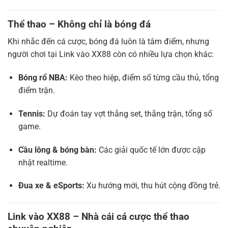
Thể thao – Không chỉ là bóng đá
Khi nhắc đến cá cược, bóng đá luôn là tâm điểm, nhưng
người chơi tại Link vào XX88 còn có nhiều lựa chọn khác:
Bóng rổ NBA:
Kèo theo hiệp, điểm số từng cầu thủ, tổng
điểm trận.
Tennis:
Dự đoán tay vợt thắng set, thắng trận, tổng số
game.
Cầu lông & bóng bàn:
Các giải quốc tế lớn được cập
nhật realtime.
Đua xe & eSports:
Xu hướng mới, thu hút cộng đồng trẻ.
Link vào XX88 – Nhà cái cá cược thể thao