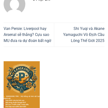
Van Persie: Liverpool hay
Shi Yuqi và Akane
Arsenal sẽ thắng? Cựu sao
Yamaguchi Vô Địch Cầu
MU đưa ra dự đoán bất ngờ
Lông Thế Giới 2025