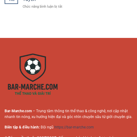
Game
Tiếp
Người
ở
Chức năng bình luận bị tắt
Bài
Cận
Chơi
Vai
Nhanh
Thông
Online
Trò
Chóng
Minh
Tác
–
Cho
Giả
Hướng
Người
Trong
Dẫn
Mới
Nội
An
Dung
Toàn
Cá
Cho
Cược
Người
Trực
Chơi
Tuyến
Online
Bar-Marche.com
– Trung tâm thông tin thể thao & công nghệ, nơi cập nhật
nhanh tin nóng, xu hướng hiện đại và góc nhìn chuyên sâu từ giới chuyên gia.
Biên tập & điều hành:
Đội ngũ
https://bar-marche.com