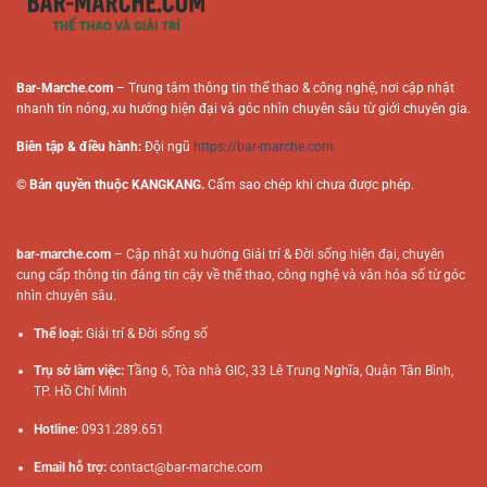
Bar-Marche.com
– Trung tâm thông tin thể thao & công nghệ, nơi cập nhật
nhanh tin nóng, xu hướng hiện đại và góc nhìn chuyên sâu từ giới chuyên gia.
Biên tập & điều hành:
Đội ngũ
https://bar-marche.com
© Bản quyền thuộc KANGKANG.
Cấm sao chép khi chưa được phép.
bar-marche.com
– Cập nhật xu hướng Giải trí & Đời sống hiện đại, chuyên
cung cấp thông tin đáng tin cậy về thể thao, công nghệ và văn hóa số từ góc
nhìn chuyên sâu.
Thể loại:
Giải trí & Đời sống số
Trụ sở làm việc:
Tầng 6, Tòa nhà GIC, 33 Lê Trung Nghĩa, Quận Tân Bình,
TP. Hồ Chí Minh
Hotline:
0931.289.651
Email hỗ trợ:
contact@bar-marche.com