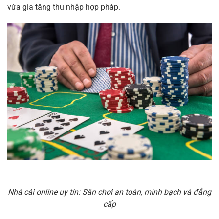
vừa gia tăng thu nhập hợp pháp.
Nhà cái online uy tín: Sân chơi an toàn, minh bạch và đẳng
cấp