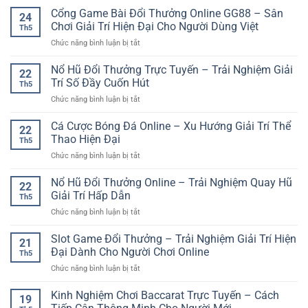
Hiệu
Dẫn
Cổng Game Bài Đổi Thưởng Online GG88 – Sân
Nhanh
Quả
24
Đăng
Và
Chơi Giải Trí Hiện Đại Cho Người Dùng Việt
Cho
Th5
Ký
An
Người
ở
Chức năng bình luận bị tắt
Game
Toàn
Mới
Cổng
Sunwin
Game
Nổ Hũ Đổi Thưởng Trực Tuyến – Trải Nghiệm Giải
Online
22
Bài
Chi
Trí Số Đầy Cuốn Hút
Th5
Đổi
Tiết
ở
Chức năng bình luận bị tắt
Thưởng
Cho
Nổ
Online
Người
Hũ
Cá Cược Bóng Đá Online – Xu Hướng Giải Trí Thể
GG88
Mới
22
Đổi
–
Thao Hiện Đại
Th5
Thưởng
Sân
ở
Chức năng bình luận bị tắt
Trực
Chơi
Cá
Tuyến
Giải
Cược
Nổ Hũ Đổi Thưởng Online – Trải Nghiệm Quay Hũ
–
Trí
22
Bóng
Trải
Giải Trí Hấp Dẫn
Hiện
Th5
Đá
Nghiệm
Đại
ở
Chức năng bình luận bị tắt
Online
Giải
Cho
Nổ
–
Trí
Người
Hũ
Slot Game Đổi Thưởng – Trải Nghiệm Giải Trí Hiện
Xu
Số
21
Dùng
Đổi
Hướng
Đại Dành Cho Người Chơi Online
Đầy
Việt
Th5
Thưởng
Giải
Cuốn
ở
Chức năng bình luận bị tắt
Online
Trí
Hút
Slot
–
Thể
Game
Kinh Nghiệm Chơi Baccarat Trực Tuyến – Cách
Trải
Thao
19
Đổi
Nghiệm
Hiện