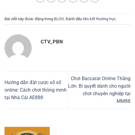
Bài viết này được đăng trong
BLOG
. Đánh dấu
liên kết thường trực
.
CTV_PBN
Chơi Baccarat Online Thắng
Hướng dẫn đặt cược xổ số
Lớn: Bí quyết dành cho người
online: Cách chơi thông minh
chơi chuyên nghiệp tại
tại Nhà Cái AE888
MM88