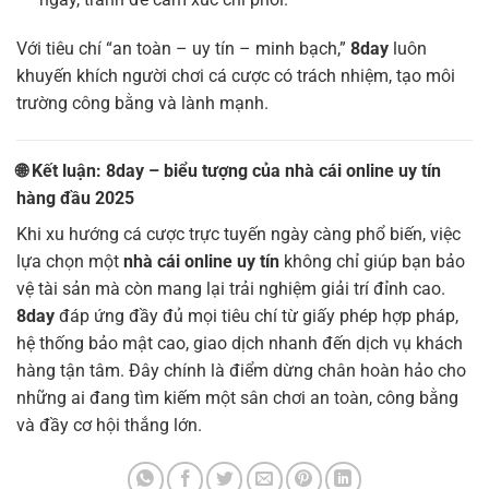
Với tiêu chí “an toàn – uy tín – minh bạch,”
8day
luôn
khuyến khích người chơi cá cược có trách nhiệm, tạo môi
trường công bằng và lành mạnh.
🌐 Kết luận: 8day – biểu tượng của nhà cái online uy tín
hàng đầu 2025
Khi xu hướng cá cược trực tuyến ngày càng phổ biến, việc
lựa chọn một
nhà cái online uy tín
không chỉ giúp bạn bảo
vệ tài sản mà còn mang lại trải nghiệm giải trí đỉnh cao.
8day
đáp ứng đầy đủ mọi tiêu chí từ giấy phép hợp pháp,
hệ thống bảo mật cao, giao dịch nhanh đến dịch vụ khách
hàng tận tâm. Đây chính là điểm dừng chân hoàn hảo cho
những ai đang tìm kiếm một sân chơi an toàn, công bằng
và đầy cơ hội thắng lớn.