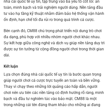
nhà cái quốc tế uy tín, tập trung vào ba yếu tố cốt lõi: an
toàn, minh bạch và trải nghiệm người dùng. Nền tảng đầu
tư vào hạ tầng kỹ thuật nhằm đảm bảo hệ thống vận hành
ổn định, hạn chế tối đa rủi ro trong quá trình cá cược.
Bên cạnh đó, CM88 chú trọng phát triển nội dung trò chơi
đa dạng, phù hợp với nhiều nhóm người chơi khác nhau.
Sự kết hợp giữa công nghệ và dịch vụ giúp nền tảng duy trì
được sự tin tưởng từ cộng đồng người chơi trong thời gian
dài.
Kết luận
Lựa chọn đúng nhà cái quốc tế uy tín là bước quan trọng
giúp người chơi cá cược trực tuyến an toàn và bền vững.
Thay vì chạy theo những lời quảng cáo hấp dẫn, người
chơi nên ưu tiên các nền tảng có định hướng rõ ràng, minh
bạch và đầu tư nghiêm túc vào bảo mật. CM88 là một
trong những cái tên đáng tham khảo cho những ai đang