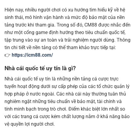
Hiện nay, nhiều người chơi có xu hướng tìm hiểu kỹ về hệ
sinh thái, mô hình vận hành và mức độ bảo mật của nền
tảng trước khi tham gia. Trong số đó, CM88 được nhắc đến
như một cổng game định hướng theo tiêu chuẩn quốc tế,
tập trung vào sự an toàn và trải nghiệm người dùng. Thông
tin chi tiết về nền tảng có thể tham khảo trực tiếp tại:
👉
https://icm88.com/
Nhà cái quốc tế uy tín là gì?
Nhà cái quốc tế uy tín là những nền tảng cá cược trực
tuyến hoạt động dưới sự cấp phép của các tổ chức quản lý
hợp pháp ở nước ngoài. Các nhà cái này thường tuân thủ
nghiêm ngặt những tiêu chuẩn về bảo mật, tài chính và
tính minh bạch trong trò chơi. Điểm khác biệt lớn nhất so
với các trang cá cược kém chất lượng nằm ở khả năng bảo
vệ quyền lợi người chơi.