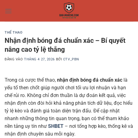
Bỏ
qua
nội
dung
THỂ THAO
Nhận định bóng đá chuẩn xác – Bí quyết
nâng cao tỷ lệ thắng
ĐĂNG VÀO
THÁNG 4 27, 2026
BỞI
CTV_PBN
Trong cá cược thể thao,
nhận định bóng đá chuẩn xác
là
yếu tố then chốt giúp người chơi tối ưu lợi nhuận và hạn
chế rủi ro. Không chỉ đơn thuần là dự đoán kết quả, việc
nhận định còn đòi hỏi khả năng phân tích dữ liệu, đọc hiểu
tỷ lệ kèo và đánh giá toàn diện trận đấu. Để cập nhật
nhanh những thông tin quan trọng, bạn có thể tham khảo
nền tảng uy tín như
SHBET
– nơi tổng hợp kèo, thống kê và
nhận định chuyên sâu mỗi ngày.