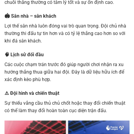
chuỗi thắng thường có tâm lý tốt và sự ổn định cao.
🏟️ Sân nhà – sân khách
Lợi thế sân nhà luôn đóng vai trò quan trọng. Đội chủ nhà
thường thi đấu tự tin hơn và có tỷ lệ thắng cao hơn so với
khi đá sân khách.
🧠 Lịch sử đối đầu
Các cuộc chạm trán trước đó giúp người chơi nhận ra xu
hướng thắng thua giữa hai đội. Đây là dữ liệu hữu ích để
xác định kèo phù hợp.
⚠️ Đội hình và chiến thuật
Sự thiếu vắng cầu thủ chủ chốt hoặc thay đổi chiến thuật
có thể làm thay đổi hoàn toàn cục diện trận đấu.