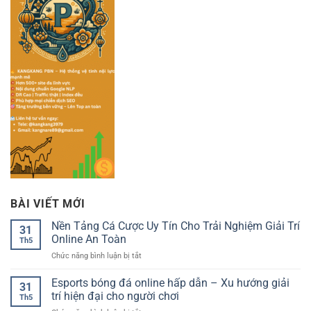
BÀI VIẾT MỚI
Nền Tảng Cá Cược Uy Tín Cho Trải Nghiệm Giải Trí
31
Online An Toàn
Th5
ở
Chức năng bình luận bị tắt
Nền
Tảng
Esports bóng đá online hấp dẫn – Xu hướng giải
31
Cá
trí hiện đại cho người chơi
Th5
Cược