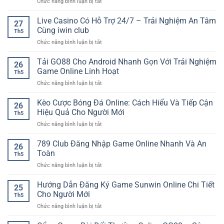
ở
Chức năng bình luận bị tắt
Uy
Esports
Tín
bóng
Live Casino Có Hỗ Trợ 24/7 – Trải Nghiệm An Tâm
Cho
27
đá
Trải
Cùng iwin club
Th5
online
Nghiệm
ở
Chức năng bình luận bị tắt
hấp
Giải
Live
dẫn
Trí
Casino
Tải GO88 Cho Android Nhanh Gọn Với Trải Nghiệm
–
Online
26
Có
Xu
Game Online Linh Hoạt
An
Th5
Hỗ
hướng
Toàn
ở
Chức năng bình luận bị tắt
Trợ
giải
Tải
24/7
trí
GO88
Kèo Cược Bóng Đá Online: Cách Hiểu Và Tiếp Cận
–
hiện
26
Cho
Trải
Hiệu Quả Cho Người Mới
đại
Th5
Android
Nghiệm
cho
ở
Chức năng bình luận bị tắt
Nhanh
An
người
Kèo
Gọn
Tâm
chơi
Cược
789 Club Đăng Nhập Game Online Nhanh Và An
Với
Cùng
26
Bóng
Trải
Toàn
iwin
Th5
Đá
Nghiệm
club
ở
Chức năng bình luận bị tắt
Online:
Game
789
Cách
Online
Club
Hướng Dẫn Đăng Ký Game Sunwin Online Chi Tiết
Hiểu
Linh
25
Đăng
Và
Cho Người Mới
Hoạt
Th5
Nhập
Tiếp
ở
Chức năng bình luận bị tắt
Game
Cận
Hướng
Online
Hiệu
Dẫn