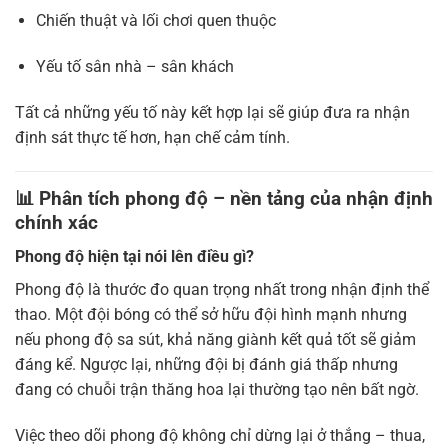
Chiến thuật và lối chơi quen thuộc
Yếu tố sân nhà – sân khách
Tất cả những yếu tố này kết hợp lại sẽ giúp đưa ra nhận
định sát thực tế hơn, hạn chế cảm tính.
📊 Phân tích phong độ – nền tảng của nhận định
chính xác
Phong độ hiện tại nói lên điều gì?
Phong độ là thước đo quan trọng nhất trong nhận định thể
thao. Một đội bóng có thể sở hữu đội hình mạnh nhưng
nếu phong độ sa sút, khả năng giành kết quả tốt sẽ giảm
đáng kể. Ngược lại, những đội bị đánh giá thấp nhưng
đang có chuỗi trận thăng hoa lại thường tạo nên bất ngờ.
Việc theo dõi phong độ không chỉ dừng lại ở thắng – thua,