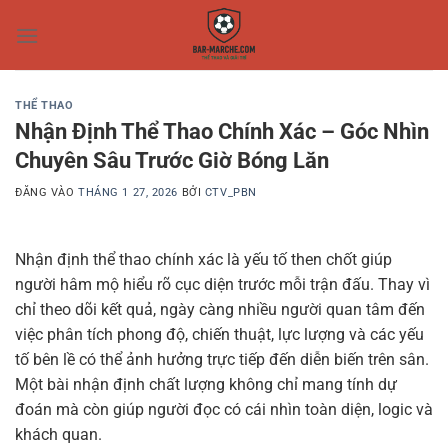
Bỏ
qua
nội
dung
THỂ THAO
Nhận Định Thể Thao Chính Xác – Góc Nhìn
Chuyên Sâu Trước Giờ Bóng Lăn
ĐĂNG VÀO
THÁNG 1 27, 2026
BỞI
CTV_PBN
Nhận định thể thao chính xác là yếu tố then chốt giúp
người hâm mộ hiểu rõ cục diện trước mỗi trận đấu. Thay vì
chỉ theo dõi kết quả, ngày càng nhiều người quan tâm đến
việc phân tích phong độ, chiến thuật, lực lượng và các yếu
tố bên lề có thể ảnh hưởng trực tiếp đến diễn biến trên sân.
Một bài nhận định chất lượng không chỉ mang tính dự
đoán mà còn giúp người đọc có cái nhìn toàn diện, logic và
khách quan.