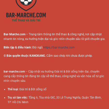
Bar-Marche.com
– Trung tâm thông tin thể thao & công nghệ, nơi cập nhật
nhanh tin nóng, xu hướng hiện đại và góc nhìn chuyên sâu từ giới chuyên gia.
Biên tập & điều hành:
Đội ngũ
https://bar-marche.com
© Bản quyền thuộc KANGKANG.
Cấm sao chép khi chưa được phép.
bar-marche.com
– Cập nhật xu hướng Giải trí & Đời sống hiện đại, chuyên
cung cấp thông tin đáng tin cậy về thể thao, công nghệ và văn hóa số từ góc
nhìn chuyên sâu.
Thể loại:
Giải trí & Đời sống số
Trụ sở làm việc:
Tầng 6, Tòa nhà GIC, 33 Lê Trung Nghĩa, Quận Tân Bình,
TP. Hồ Chí Minh