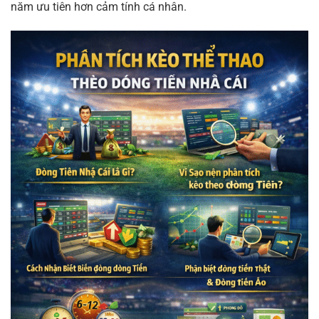
năm ưu tiên hơn cảm tính cá nhân.