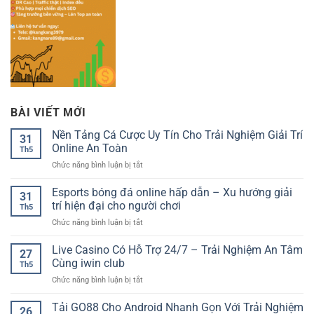
BÀI VIẾT MỚI
Nền Tảng Cá Cược Uy Tín Cho Trải Nghiệm Giải Trí
31
Online An Toàn
Th5
ở
Chức năng bình luận bị tắt
Nền
Tảng
Esports bóng đá online hấp dẫn – Xu hướng giải
31
Cá
trí hiện đại cho người chơi
Th5
Cược
ở
Chức năng bình luận bị tắt
Uy
Esports
Tín
bóng
Live Casino Có Hỗ Trợ 24/7 – Trải Nghiệm An Tâm
Cho
27
đá
Trải
Cùng iwin club
Th5
online
Nghiệm
ở
Chức năng bình luận bị tắt
hấp
Giải
Live
dẫn
Trí
Casino
Tải GO88 Cho Android Nhanh Gọn Với Trải Nghiệm
–
Online
26