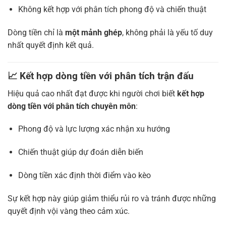
Không kết hợp với phân tích phong độ và chiến thuật
Dòng tiền chỉ là
một mảnh ghép
, không phải là yếu tố duy
nhất quyết định kết quả.
📈 Kết hợp dòng tiền với phân tích trận đấu
Hiệu quả cao nhất đạt được khi người chơi biết
kết hợp
dòng tiền với phân tích chuyên môn
:
Phong độ và lực lượng xác nhận xu hướng
Chiến thuật giúp dự đoán diễn biến
Dòng tiền xác định thời điểm vào kèo
Sự kết hợp này giúp giảm thiểu rủi ro và tránh được những
quyết định vội vàng theo cảm xúc.