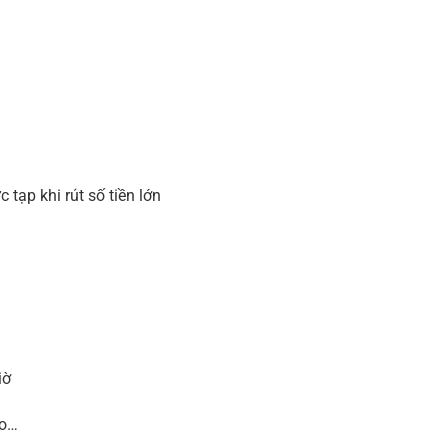
tạp khi rút số tiền lớn
iờ
to…