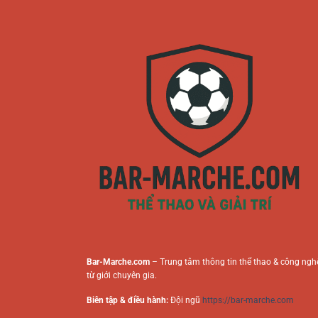
Bar-Marche.com
– Trung tâm thông tin thể thao & công nghệ
từ giới chuyên gia.
Biên tập & điều hành:
Đội ngũ
https://bar-marche.com