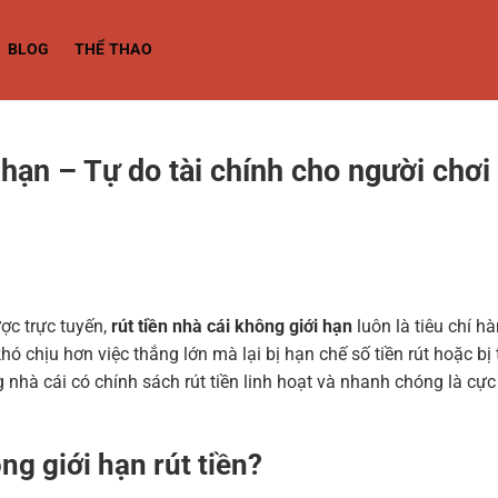
BLOG
THỂ THAO
 hạn – Tự do tài chính cho người chơi
ợc trực tuyến,
rút tiền nhà cái không giới hạn
luôn là tiêu chí h
ó chịu hơn việc thắng lớn mà lại bị hạn chế số tiền rút hoặc bị t
 nhà cái có chính sách rút tiền linh hoạt và nhanh chóng là cực
ng giới hạn rút tiền?