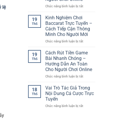
Hiện
–
Đại
Trải
ở
ỷ lệ
Chức năng bình luận bị tắt
Nghiệm
Slot
Quay
Game
Kinh Nghiệm Chơi
19
Hũ
Đổi
Baccarat Trực Tuyến –
Th5
Giải
Thưởng
Cách Tiếp Cận Thông
Trí
–
Minh Cho Người Mới
Hấp
Trải
Dẫn
Nghiệm
ở
Chức năng bình luận bị tắt
Giải
Kinh
Trí
Nghiệm
Cách Rút Tiền Game
19
Hiện
Chơi
Bài Nhanh Chóng –
Th5
Đại
Baccarat
Hướng Dẫn An Toàn
Dành
Trực
Cho Người Chơi Online
Cho
Tuyến
Người
–
ở
Chức năng bình luận bị tắt
Chơi
Cách
Cách
Online
Tiếp
Rút
Vai Trò Tác Giả Trong
18
Cận
Tiền
Nội Dung Cá Cược Trực
Th5
Thông
Game
Tuyến
Minh
Bài
Cho
ở
Chức năng bình luận bị tắt
Nhanh
Người
Vai
Chóng
ãy
Mới
Trò
–
Tác
Hướng
Giả
Dẫn
Trong
An