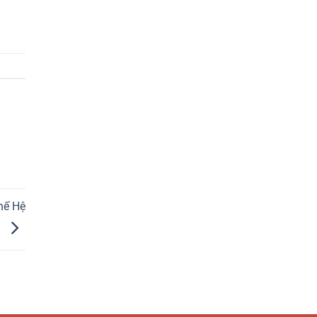
Nội
Toàn
Dung
Cho
Cá
Người
Cược
Chơi
Trực
Online
Tuyến
hế Hệ
ủ