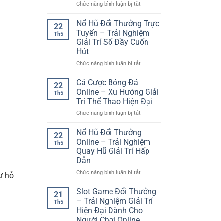
Chi
ở
Chức năng bình luận bị tắt
Tiết
Cổng
Cho
Game
Nổ Hũ Đổi Thưởng Trực
22
Người
Bài
Tuyến – Trải Nghiệm
Th5
Mới
Đổi
Giải Trí Số Đầy Cuốn
Thưởng
Hút
Online
GG88
ở
Chức năng bình luận bị tắt
–
Nổ
Sân
Hũ
Cá Cược Bóng Đá
22
Chơi
Đổi
Online – Xu Hướng Giải
Th5
Giải
Thưởng
Trí Thể Thao Hiện Đại
Trí
Trực
Hiện
ở
Chức năng bình luận bị tắt
Tuyến
Đại
Cá
–
Cho
Cược
Trải
Nổ Hũ Đổi Thưởng
22
Người
Bóng
Nghiệm
Online – Trải Nghiệm
Th5
Dùng
Đá
Giải
Quay Hũ Giải Trí Hấp
Việt
Online
Trí
Dẫn
–
Số
Xu
Đầy
ở
Chức năng bình luận bị tắt
ự hỗ
Hướng
Cuốn
Nổ
Giải
Hút
Hũ
Slot Game Đổi Thưởng
21
Trí
Đổi
– Trải Nghiệm Giải Trí
Th5
Thể
Thưởng
Hiện Đại Dành Cho
Thao
Online
Người Chơi Online