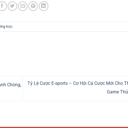
ờng trực
.
Tỷ Lệ Cược E-sports – Cơ Hội Cá Cược Mới Cho T
anh Chóng,
Game Th